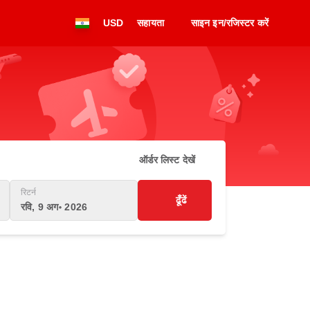
USD
सहायता
साइन इन/रजिस्टर करें
ऑर्डर लिस्ट देखें
रिटर्न
ढूँढें
रवि, 9 अग॰ 2026