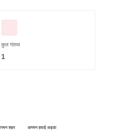
कुल गंतव्य
1
गमन शहर
आगमन हवाई अड्डा