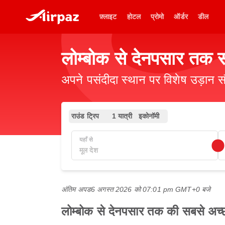
फ़्लाइट
होटल
प्रोमो
ऑर्डर
डील
लोम्बोक से देनपसार तक स
अपने पसंदीदा स्थान पर विशेष उड़ान स
राउंड ट्रिप
1 यात्री
इकोनॉमी
यहाँ से
अंतिम अपड
6 अगस्त 2026 को 07:01 pm GMT+0 बजे
लोम्बोक से देनपसार तक की सबसे अच्छी