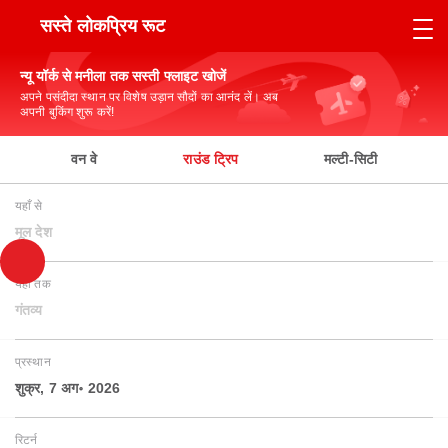
सस्ते लोकप्रिय रूट
न्यू यॉर्क से मनीला तक सस्ती फ्लाइट खोजें
अपने पसंदीदा स्थान पर विशेष उड़ान सौदों का आनंद लें। अब
अपनी बुकिंग शुरू करें!
वन वे
राउंड ट्रिप
मल्टी-सिटी
यहाँ से
मूल देश
यहाँ तक
गंतव्य
प्रस्थान
शुक्र, 7 अग॰ 2026
रिटर्न