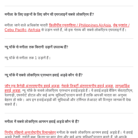
मनीला के लिए उड़ानों के लिए कौन सी एयरलाइनें सबसे लोकप्रिय हैं?
मनीला जाने वाले अधिकांश यात्री
फ़िलीपींस एयरएशिया / Philippines AirAsia
,
सेबू प्रशांत /
Cebu Pacific
,
AirAsia
से उड़ान भरते हैं, जो इस गंतव्य की सबसे लोकप्रिय एयरलाइनें हैं।
न्यू यॉर्क से मनीला तक कितनी उड़ानें उपलब्ध हैं?
न्यू यॉर्क से मनीला तक 1 उड़ानें हैं।
न्यू यॉर्क में सबसे लोकप्रिय प्रस्थान हवाई अड्डे कौन से हैं?
जॉन एफ कैनेडी अंतरराष्ट्रीय हवाई अड्डा
,
नेवार्क लिबर्टी अंतरराष्ट्रीय हवाई अड्डा
,
लागुआर्डिअ
हवाई अड्डा
, न्यू यॉर्क के सबसे लोकप्रिय प्रस्थान हवाईअड्डे हैं। ये हवाईअड्डे बैंकिंग सेवा/एटीएम,
रेलगाड़ी, एयरपोर्ट होटल और कई अन्य सुविधाएँ प्रदान करते हैं ताकि आपकी यात्रा का अनुभव
बेहतर हो सके। आप इन हवाईअड्डों की सुविधाओं और टर्मिनल लेआउट की विस्तृत जानकारी देख
सकते हैं।
मनीला में सबसे लोकप्रिय आगमन हवाई अड्डे कौन से हैं?
निनॉय एक्विनो अन्तर्राष्ट्रीय विमानक्षेत्र
मनीला के सबसे लोकप्रिय आगमन हवाई अड्डे हैं। ये हवाई
अड्डे टैक्सी, नर्सरी कक्ष, किराए पर कार लेना और कई अन्य सुविधाएँ प्रदान करते हैं, जो आपके