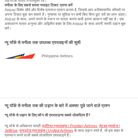
रखें ताकि यात्रा तनावमुक्त रहे।
मनीला के लिए सबसे सस्ता फ्लाइट टिकट प्राप्त करें
Airpaz विशेष सौदे और विशेष प्रस्ताव प्रदान करता है, जिससे आप अविश्वसनीय कीमतों पर
अपना टिकट बुक कर सकते हैं। गुणवत्ता या सुविधा पर कमी किए बिना छूट दरों का लाभ उठाएं।
Airpaz के साथ, अपने सपने के स्थान पर यात्रा करना कभी इतना आसान नहीं रहा है। एक
असाधारण यात्रा अनुभव और अद्वितीय बचत के लिए Airpaz के साथ अपनी सस्ती उड़ान बुक
करें।
न्यू यॉर्क से मनीला तक उपलब्ध एयरलाइनों की सूची
Philippine Airlines
न्यू यॉर्क से मनीला तक की उड़ान के बारे में अक्सर पूछे जाने वाले प्रश्न
न्यू यॉर्क से उड़ान के लिए कौन सी एयरलाइन्स सबसे लोकप्रिय हैं?
न्यू यॉर्क से अधिकतर यात्री
फ्रंटियर एयरलाइंस / Frontier Airlines
,
जेटब्लू एयरवेज /
JetBlue
,
यूनाइटेड एयरलाइंस / United Airlines
के साथ उड़ान भरते हैं, जो इस शहर से
प्रस्थान करने वाली सबसे लोकप्रिय एयरलाइनें हैं।