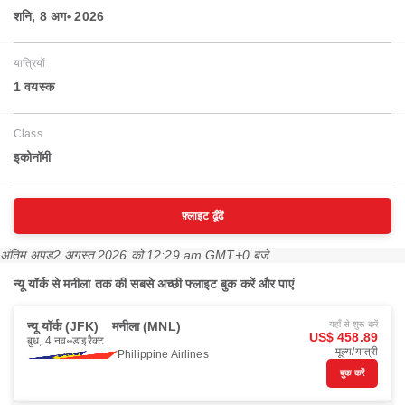
शनि, 8 अग॰ 2026
यात्रियों
1 वयस्‍क
Class
इकोनॉमी
फ़्लाइट ढूँढें
अंतिम अपड
2 अगस्त 2026 को 12:29 am GMT+0 बजे
न्यू यॉर्क से मनीला तक की सबसे अच्छी फ्लाइट बुक करें और पाएं
न्यू यॉर्क (JFK)
मनीला (MNL)
यहाँ से शुरू करें
US$ 458.89
बुध, 4 नव॰
डाइरैक्ट
मूल्य/यात्री
Philippine Airlines
बुक करें