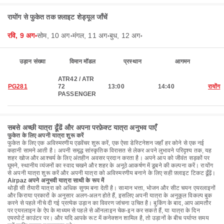
रायोंग से फुकेत तक फ़्लाइट शेड्यूल जाँचें
रवि, 9 अग॰
सोम, 10 अग॰
मंगल, 11 अग॰
बुध, 12 अग॰
उड़ान संख्या
विमान मॉडल
प्रस्थान
आगमन
ATR42 / ATR
PG281
72
13:00
14:40
रायोंग
PASSENGER
सबसे अच्छी यात्रा ढूँढें और अपना परफ़ेक्ट यात्रा अनुभव पाएँ
फुकेत के लिए अपनी यात्रा शुरू करें
फुकेत के लिए एक अविस्मरणीय एडवेंचर शुरू करें, एक ऐसा डेस्टिनेशन जहाँ हर कोने से एक नई
कहानी सामने आती है। अपनी समृद्ध सांस्कृतिक विरासत से लेकर अपने लुभावने परिदृश्य तक, यह
शहर खोज और आश्चर्य के लिए अंतहीन अवसर प्रदान करता है। अपने आप को जीवंत सड़कों पर
घूमने, स्थानीय व्यंजनों का स्वाद चखने और शहर के अनूठे आकर्षण में डूबने की कल्पना करें। रायोंग
से अपनी यात्रा शुरू करें और अपनी यात्रा को अविस्मरणीय बनाने के लिए सही फ़्लाइट टिकट ढूँढ़ें।
Airpaz अपने अनुभवी यात्रा साथी के रूप में
थोड़ी सी तैयारी यात्रा को अधिक सुगम बना देती है। सामान भत्ता, भोजन और सीट चयन एयरलाइनों
और किराया प्रकारों के अनुसार अलग-अलग होते हैं, इसलिए अपनी यात्रा के अनुकूल विकल्प बुक
करने से पहले नीचे दी गई प्रत्येक उड़ान का विवरण जांचना उचित है। बुकिंग के बाद, आप आमतौर
पर एयरलाइन के ऐप के माध्यम से पहले से ऑनलाइन चेक-इन कर सकते हैं, या यात्रा के दिन
एयरपोर्ट काउंटर पर। और यदि आपके रूट में कनेक्शन शामिल है, तो उड़ानों के बीच पर्याप्त समय