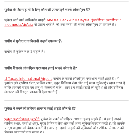
फुकेत के लिए उड़ानों के लिए कौन सी एयरलाइनें सबसे लोकप्रिय हैं?
फुकेत जाने वाले अधिकांश यात्री
AirAsia
,
Batik Air Malaysia
,
इंडोनेशिया एयरएशिया /
Indonesia AirAsia
से उड़ान भरते हैं, जो इस गंतव्य की सबसे लोकप्रिय एयरलाइनें हैं।
रायोंग से फुकेत तक कितनी उड़ानें उपलब्ध हैं?
रायोंग से फुकेत तक 1 उड़ानें हैं।
रायोंग में सबसे लोकप्रिय प्रस्थान हवाई अड्डे कौन से हैं?
U Tapao International Airport
, रायोंग के सबसे लोकप्रिय प्रस्थान हवाईअड्डे हैं। ये
हवाईअड्डे प्रतीक्षा क्षेत्र, पार्किंग स्थल, मुद्रा विनिमय सेवा और कई अन्य सुविधाएँ प्रदान करते हैं
ताकि आपकी यात्रा का अनुभव बेहतर हो सके। आप इन हवाईअड्डों की सुविधाओं और टर्मिनल
लेआउट की विस्तृत जानकारी देख सकते हैं।
फुकेत में सबसे लोकप्रिय आगमन हवाई अड्डे कौन से हैं?
फुकेट ईन्टरनेशनल एयरपोर्ट
फुकेत के सबसे लोकप्रिय आगमन हवाई अड्डे हैं। ये हवाई अड्डे
पार्किंग स्थल, प्रतीक्षा क्षेत्र, मुद्रा विनिमय सेवा और कई अन्य सुविधाएँ प्रदान करते हैं, जो आपके
यात्रा अनुभव को बेहतर बनाती हैं। आप इन हवाई अड्डों की सुविधाओं और टर्मिनल लेआउट की
विस्तृत जानकारी देख सकते हैं।