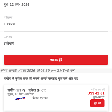
बुध, 12 अग॰ 2026
यात्रियों
1 वयस्‍क
Class
इकोनॉमी
फ़्लाइट ढूँढें
अंतिम अपड
8 अगस्त 2026 को 08:39 pm GMT+0 बजे
रायोंग से फुकेत तक की सबसे अच्छी फ्लाइट बुक करें और पाएं
रायोंग (UTP)
फुकेत (HKT)
यहाँ से शुरू करें
US$ 42.61
शुक्र, 18 सित॰
डाइरैक्ट
मूल्य/यात्री
बैंकॉक एयरवेज
बुक करें