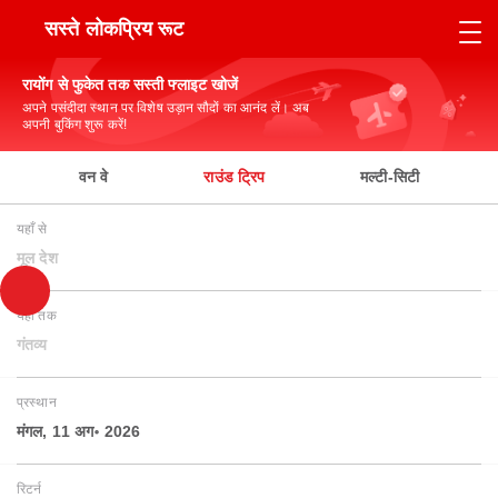
सस्ते लोकप्रिय रूट
रायोंग से फुकेत तक सस्ती फ्लाइट खोजें
अपने पसंदीदा स्थान पर विशेष उड़ान सौदों का आनंद लें। अब
अपनी बुकिंग शुरू करें!
वन वे
राउंड ट्रिप
मल्टी-सिटी
यहाँ से
मूल देश
यहाँ तक
गंतव्य
प्रस्थान
मंगल, 11 अग॰ 2026
रिटर्न