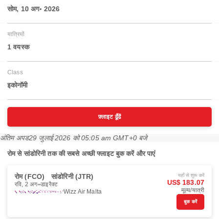
सोम, 10 अग॰ 2026
यात्रियों
1 वयस्‍क
Class
इकोनॉमी
फ़्लाइट ढूँढें
अंतिम अपड
29 जुलाई 2026 को 05:05 am GMT+0 बजे
रोम से सांडोरिनी तक की सबसे अच्छी फ्लाइट बुक करें और पाएं
रोम (FCO)
सांडोरिनी (JTR)
यहाँ से शुरू करें
US$ 183.07
रवि, 2 अग॰
डाइरैक्ट
मूल्य/यात्री
Wizz Air Malta
बुक करें