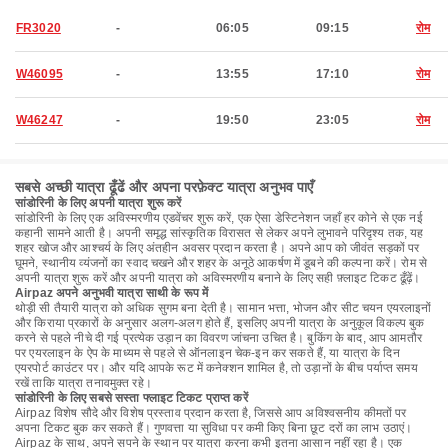
FR3020
-
06:05
09:15
रोम
W46095
-
13:55
17:10
रोम
W46247
-
19:50
23:05
रोम
सबसे अच्छी यात्रा ढूँढें और अपना परफ़ेक्ट यात्रा अनुभव पाएँ
सांडोरिनी के लिए अपनी यात्रा शुरू करें
सांडोरिनी के लिए एक अविस्मरणीय एडवेंचर शुरू करें, एक ऐसा डेस्टिनेशन जहाँ हर कोने से एक नई
कहानी सामने आती है। अपनी समृद्ध सांस्कृतिक विरासत से लेकर अपने लुभावने परिदृश्य तक, यह
शहर खोज और आश्चर्य के लिए अंतहीन अवसर प्रदान करता है। अपने आप को जीवंत सड़कों पर
घूमने, स्थानीय व्यंजनों का स्वाद चखने और शहर के अनूठे आकर्षण में डूबने की कल्पना करें। रोम से
अपनी यात्रा शुरू करें और अपनी यात्रा को अविस्मरणीय बनाने के लिए सही फ़्लाइट टिकट ढूँढ़ें।
Airpaz अपने अनुभवी यात्रा साथी के रूप में
थोड़ी सी तैयारी यात्रा को अधिक सुगम बना देती है। सामान भत्ता, भोजन और सीट चयन एयरलाइनों
और किराया प्रकारों के अनुसार अलग-अलग होते हैं, इसलिए अपनी यात्रा के अनुकूल विकल्प बुक
करने से पहले नीचे दी गई प्रत्येक उड़ान का विवरण जांचना उचित है। बुकिंग के बाद, आप आमतौर
पर एयरलाइन के ऐप के माध्यम से पहले से ऑनलाइन चेक-इन कर सकते हैं, या यात्रा के दिन
एयरपोर्ट काउंटर पर। और यदि आपके रूट में कनेक्शन शामिल है, तो उड़ानों के बीच पर्याप्त समय
रखें ताकि यात्रा तनावमुक्त रहे।
सांडोरिनी के लिए सबसे सस्ता फ्लाइट टिकट प्राप्त करें
Airpaz विशेष सौदे और विशेष प्रस्ताव प्रदान करता है, जिससे आप अविश्वसनीय कीमतों पर
अपना टिकट बुक कर सकते हैं। गुणवत्ता या सुविधा पर कमी किए बिना छूट दरों का लाभ उठाएं।
Airpaz के साथ, अपने सपने के स्थान पर यात्रा करना कभी इतना आसान नहीं रहा है। एक