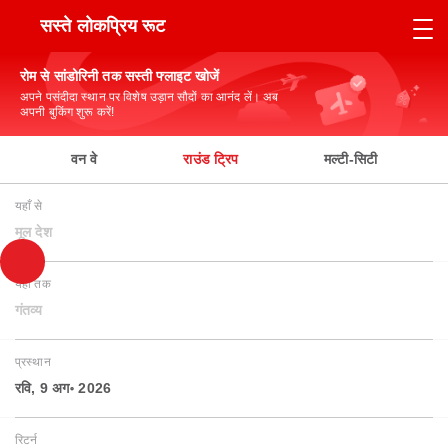
सस्ते लोकप्रिय रूट
रोम से सांडोरिनी तक सस्ती फ्लाइट खोजें
अपने पसंदीदा स्थान पर विशेष उड़ान सौदों का आनंद लें। अब
अपनी बुकिंग शुरू करें!
वन वे
राउंड ट्रिप
मल्टी-सिटी
यहाँ से
मूल देश
यहाँ तक
गंतव्य
प्रस्थान
रवि, 9 अग॰ 2026
रिटर्न