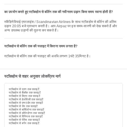
का उपयोग करते हुए स्टॉकहोम से बर्लिन तक की नवीनतम उड़ान किस समय रवाना होती है?
स्कैंडिनेवियाई एयरलाइंस / Scandinavian Airlines के साथ स्टॉकहोम से बर्लिन की अंतिम
उड़ान 20:05 बजे प्रस्थान करती है। आप Airpaz पर इस समय-सारणी को देख सकते हैं और
अन्य उपलब्ध उड़ानों की तुलना कर सकते हैं।
स्टॉकहोम से बर्लिन तक की फ्लाइट में कितना समय लगता है?
स्टॉकहोम से बर्लिन तक की फ्लाइट की अवधि लगभग 1घंटे 35मिनट है।
स्टॉकहोम से शहर अनुसार लोकप्रिय मार्ग
स्टॉकहोम से प्राग तक फ़्लाइटें
स्टॉकहोम से बैंकॉक तक फ़्लाइटें
स्टॉकहोम से विएना तक फ़्लाइटें
स्टॉकहोम से हेलसिंकी तक फ़्लाइटें
स्टॉकहोम से एम्स्टर्डम तक फ़्लाइटें
स्टॉकहोम से रोम तक फ़्लाइटें
स्टॉकहोम से बार्सिलोना तक फ़्लाइटें
स्टॉकहोम से कोपेनहेगन तक फ़्लाइटें
स्टॉकहोम से विनियस तक फ़्लाइटें
स्टॉकहोम से पेरिस तक फ़्लाइटें
स्टॉकहोम से बर्गन तक फ़्लाइटें