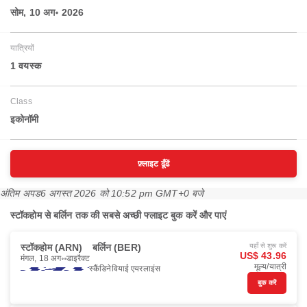
सोम, 10 अग॰ 2026
यात्रियों
1 वयस्‍क
Class
इकोनॉमी
फ़्लाइट ढूँढें
अंतिम अपड
6 अगस्त 2026 को 10:52 pm GMT+0 बजे
स्टॉकहोम से बर्लिन तक की सबसे अच्छी फ्लाइट बुक करें और पाएं
स्टॉकहोम (ARN)
बर्लिन (BER)
यहाँ से शुरू करें
US$ 43.96
मंगल, 18 अग॰
डाइरैक्ट
मूल्य/यात्री
स्कैंडिनेवियाई एयरलाइंस
बुक करें