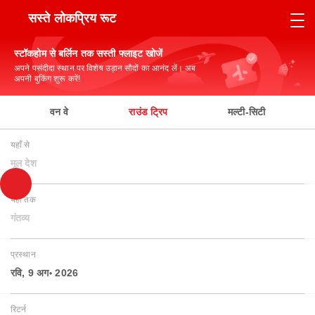
सस्ते लोकप्रिय रूट
स्टॉकहोम से बर्लिन तक सस्ती फ्लाइट खोजें
अपने पसंदीदा स्थान पर विशेष उड़ान सौदों का आनंद लें। अब
अपनी बुकिंग शुरू करें!
वन वे
राउंड ट्रिप
मल्टी-सिटी
यहाँ से
मूल देश
यहाँ तक
गंतव्य
प्रस्थान
रवि, 9 अग॰ 2026
रिटर्न