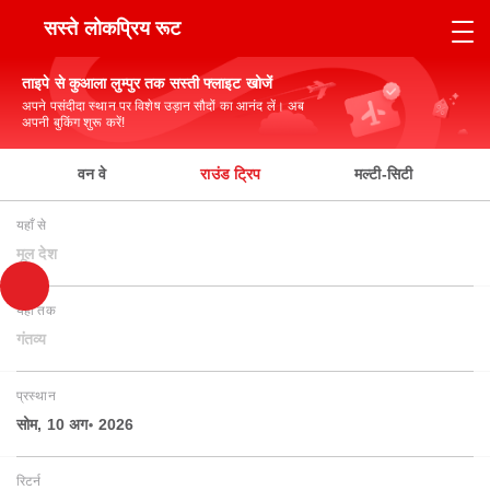
सस्ते लोकप्रिय रूट
ताइपे से कुआला लुम्पुर तक सस्ती फ्लाइट खोजें
अपने पसंदीदा स्थान पर विशेष उड़ान सौदों का आनंद लें। अब
अपनी बुकिंग शुरू करें!
वन वे
राउंड ट्रिप
मल्टी-सिटी
यहाँ से
मूल देश
यहाँ तक
गंतव्य
प्रस्थान
सोम, 10 अग॰ 2026
रिटर्न