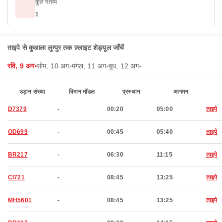
कुल गंतव्य
1
ताइपे से कुआला लुम्पुर तक फ़्लाइट शेड्यूल जाँचें
रवि, 9 अग॰
सोम, 10 अग॰
मंगल, 11 अग॰
बुध, 12 अग॰
उड़ान संख्या
विमान मॉडल
प्रस्थान
आगमन
D7379
-
00:20
05:00
ताइपे
OD699
-
00:45
05:40
ताइपे
BR217
-
06:30
11:15
ताइपे
CI721
-
08:45
13:25
ताइपे
MH5601
-
08:45
13:25
ताइपे