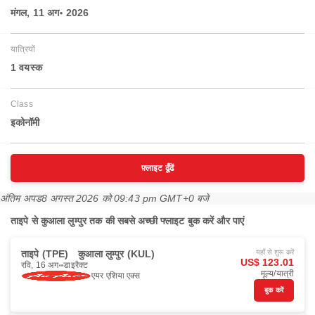
मंगल, 11 अग॰ 2026
यात्रियों
1 वयस्‍क
Class
इकोनॉमी
फ़्लाइट ढूँढें
अंतिम अपड
8 अगस्त 2026 को 09:43 pm GMT+0 बजे
ताइपे से कुआला लुम्पुर तक की सबसे अच्छी फ्लाइट बुक करें और पाएं
ताइपे (TPE)
कुआला लुम्पुर (KUL)
यहाँ से शुरू करें
US$ 123.01
रवि, 16 अग॰
डाइरैक्ट
मूल्य/यात्री
एयर एशिया एक्स
बुक करें