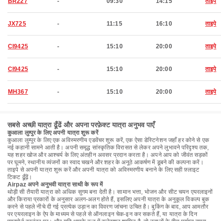
BR227
-
09:30
14:15
ताइपे
JX725
-
11:15
16:10
ताइपे
CI9425
-
15:10
20:00
ताइपे
CI9425
-
15:10
20:00
ताइपे
MH367
-
15:10
20:00
ताइपे
सबसे अच्छी यात्रा ढूँढें और अपना परफ़ेक्ट यात्रा अनुभव पाएँ
कुआला लुम्पुर के लिए अपनी यात्रा शुरू करें
कुआला लुम्पुर के लिए एक अविस्मरणीय एडवेंचर शुरू करें, एक ऐसा डेस्टिनेशन जहाँ हर कोने से एक
नई कहानी सामने आती है। अपनी समृद्ध सांस्कृतिक विरासत से लेकर अपने लुभावने परिदृश्य तक,
यह शहर खोज और आश्चर्य के लिए अंतहीन अवसर प्रदान करता है। अपने आप को जीवंत सड़कों
पर घूमने, स्थानीय व्यंजनों का स्वाद चखने और शहर के अनूठे आकर्षण में डूबने की कल्पना करें।
ताइपे से अपनी यात्रा शुरू करें और अपनी यात्रा को अविस्मरणीय बनाने के लिए सही फ़्लाइट
टिकट ढूँढ़ें।
Airpaz अपने अनुभवी यात्रा साथी के रूप में
थोड़ी सी तैयारी यात्रा को अधिक सुगम बना देती है। सामान भत्ता, भोजन और सीट चयन एयरलाइनों
और किराया प्रकारों के अनुसार अलग-अलग होते हैं, इसलिए अपनी यात्रा के अनुकूल विकल्प बुक
करने से पहले नीचे दी गई प्रत्येक उड़ान का विवरण जांचना उचित है। बुकिंग के बाद, आप आमतौर
पर एयरलाइन के ऐप के माध्यम से पहले से ऑनलाइन चेक-इन कर सकते हैं, या यात्रा के दिन