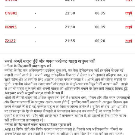
CI9801
-
21:50
00:05
ताइपे
PR895
-
21:50
00:05
ताइपे
Z2127
-
21:55
00:20
ताइपे
सबसे अच्छी यात्रा ढूँढें और अपना परफ़ेक्ट यात्रा अनुभव पाएँ
मनीला के लिए अपनी यात्रा शुरू करें
मनीला के लिए एक अविस्मरणीय एडवेंचर शुरू करें, एक ऐसा डेस्टिनेशन जहाँ हर कोने से एक नई
कहानी सामने आती है। अपनी समृद्ध सांस्कृतिक विरासत से लेकर अपने लुभावने परिदृश्य तक, यह
शहर खोज और आश्चर्य के लिए अंतहीन अवसर प्रदान करता है। अपने आप को जीवंत सड़कों पर
घूमने, स्थानीय व्यंजनों का स्वाद चखने और शहर के अनूठे आकर्षण में डूबने की कल्पना करें। ताइपे
से अपनी यात्रा शुरू करें और अपनी यात्रा को अविस्मरणीय बनाने के लिए सही फ़्लाइट टिकट ढूँढ़ें।
Airpaz अपने अनुभवी यात्रा साथी के रूप में
थोड़ी सी तैयारी यात्रा को अधिक सुगम बना देती है। सामान भत्ता, भोजन और सीट चयन एयरलाइनों
और किराया प्रकारों के अनुसार अलग-अलग होते हैं, इसलिए अपनी यात्रा के अनुकूल विकल्प बुक
करने से पहले नीचे दी गई प्रत्येक उड़ान का विवरण जांचना उचित है। बुकिंग के बाद, आप आमतौर
पर एयरलाइन के ऐप के माध्यम से पहले से ऑनलाइन चेक-इन कर सकते हैं, या यात्रा के दिन
एयरपोर्ट काउंटर पर। और यदि आपके रूट में कनेक्शन शामिल है, तो उड़ानों के बीच पर्याप्त समय
रखें ताकि यात्रा तनावमुक्त रहे।
मनीला के लिए सबसे सस्ता फ्लाइट टिकट प्राप्त करें
Airpaz विशेष सौदे और विशेष प्रस्ताव प्रदान करता है, जिससे आप अविश्वसनीय कीमतों पर
अपना टिकट बुक कर सकते हैं। गुणवत्ता या सुविधा पर कमी किए बिना छूट दरों का लाभ उठाएं।