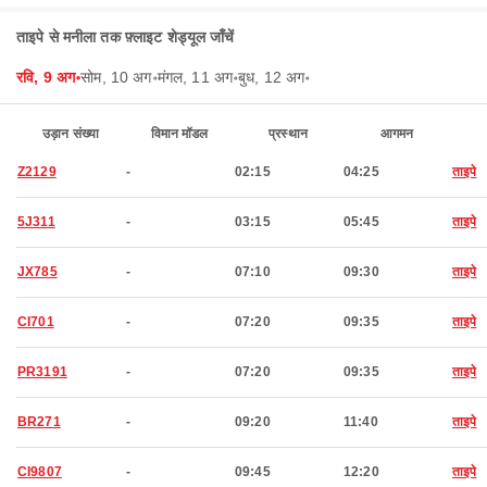
ताइपे से मनीला तक फ़्लाइट शेड्यूल जाँचें
रवि, 9 अग॰
सोम, 10 अग॰
मंगल, 11 अग॰
बुध, 12 अग॰
उड़ान संख्या
विमान मॉडल
प्रस्थान
आगमन
Z2129
-
02:15
04:25
ताइपे
5J311
-
03:15
05:45
ताइपे
JX785
-
07:10
09:30
ताइपे
CI701
-
07:20
09:35
ताइपे
PR3191
-
07:20
09:35
ताइपे
BR271
-
09:20
11:40
ताइपे
CI9807
-
09:45
12:20
ताइपे