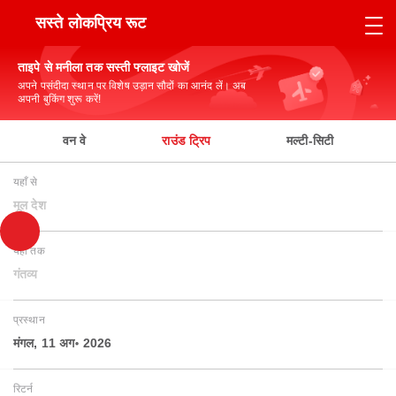
सस्ते लोकप्रिय रूट
ताइपे से मनीला तक सस्ती फ्लाइट खोजें
अपने पसंदीदा स्थान पर विशेष उड़ान सौदों का आनंद लें। अब
अपनी बुकिंग शुरू करें!
वन वे
राउंड ट्रिप
मल्टी-सिटी
यहाँ से
मूल देश
यहाँ तक
गंतव्य
प्रस्थान
मंगल, 11 अग॰ 2026
रिटर्न