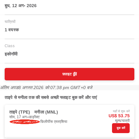
बुध, 12 अग॰ 2026
यात्रियों
1 वयस्‍क
Class
इकोनॉमी
फ़्लाइट ढूँढें
अंतिम अपड
8 अगस्त 2026 को 07:38 pm GMT+0 बजे
ताइपे से मनीला तक की सबसे अच्छी फ्लाइट बुक करें और पाएं
ताइपे (TPE)
मनीला (MNL)
यहाँ से शुरू करें
US$ 53.75
सोम, 17 अग॰
डाइरैक्ट
मूल्य/यात्री
फ़िलीपींस एयरएशिया
बुक करें