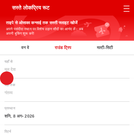
सस्ते लोकप्रिय रूट
ताइपे से ओसाका कन्साई तक सस्ती फ्लाइट खोजें
अपने पसंदीदा स्थान पर विशेष उड़ान सौदों का आनंद लें। अब
अपनी बुकिंग शुरू करें!
वन वे
राउंड ट्रिप
मल्टी-सिटी
यहाँ से
मूल देश
यहाँ तक
गंतव्य
प्रस्थान
शनि, 8 अग॰ 2026
रिटर्न