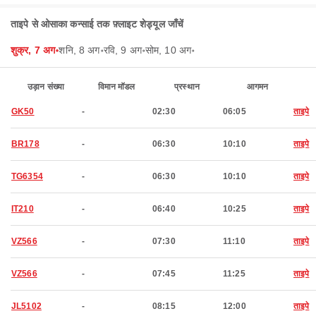
ताइपे से ओसाका कन्साई तक फ़्लाइट शेड्यूल जाँचें
शुक्र, 7 अग॰
शनि, 8 अग॰
रवि, 9 अग॰
सोम, 10 अग॰
उड़ान संख्या
विमान मॉडल
प्रस्थान
आगमन
GK50
-
02:30
06:05
ताइपे
BR178
-
06:30
10:10
ताइपे
TG6354
-
06:30
10:10
ताइपे
IT210
-
06:40
10:25
ताइपे
VZ566
-
07:30
11:10
ताइपे
VZ566
-
07:45
11:25
ताइपे
JL5102
-
08:15
12:00
ताइपे