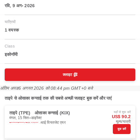
रवि, 9 अग॰ 2026
यात्रियों
1 वयस्‍क
Class
इकोनॉमी
फ़्लाइट ढूँढें
अंतिम अपड
6 अगस्त 2026 को 08:44 pm GMT+0 बजे
ताइपे से ओसाका कन्साई तक की सबसे अच्छी फ्लाइट बुक करें और पाएं
ताइपे (TPE)
ओसाका कन्साई (KIX)
यहाँ से शुरू करें
US$ 90.2
मंगल, 15 सित॰
डाइरैक्ट
मूल्य/यात्री
थाई वियतजेट एयर
बुक करें