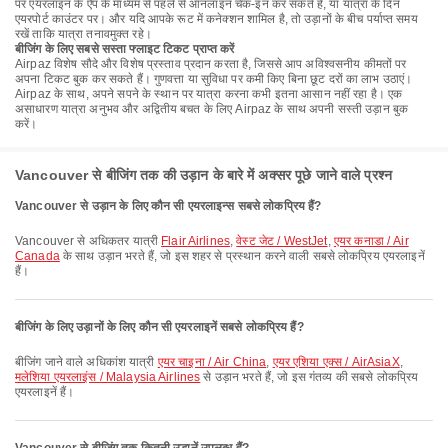
पर एयरलाइन के ऐप के माध्यम से पहले से ऑनलाइन चेक-इन कर सकते हैं, या यात्रा के दिन
एयरपोर्ट काउंटर पर। और यदि आपके रूट में कनेक्शन शामिल है, तो उड़ानों के बीच पर्याप्त समय
रखें ताकि यात्रा तनावमुक्त रहे।
बीजिंग के लिए सबसे सस्ता फ्लाइट टिकट प्राप्त करें
Airpaz विशेष सौदे और विशेष प्रस्ताव प्रदान करता है, जिससे आप अविश्वसनीय कीमतों पर
अपना टिकट बुक कर सकते हैं। गुणवत्ता या सुविधा पर कमी किए बिना छूट दरों का लाभ उठाएं।
Airpaz के साथ, अपने सपने के स्थान पर यात्रा करना कभी इतना आसान नहीं रहा है। एक
असाधारण यात्रा अनुभव और अद्वितीय बचत के लिए Airpaz के साथ अपनी सस्ती उड़ान बुक
करें।
Vancouver से बीजिंग तक की उड़ान के बारे में अक्सर पूछे जाने वाले प्रश्न
Vancouver से उड़ान के लिए कौन सी एयरलाइन्स सबसे लोकप्रिय हैं?
Vancouver से अधिकतर यात्री
Flair Airlines
,
वेस्ट जेट / WestJet
,
एयर कनाडा / Air
Canada
के साथ उड़ान भरते हैं, जो इस शहर से प्रस्थान करने वाली सबसे लोकप्रिय एयरलाइनें
हैं।
बीजिंग के लिए उड़ानों के लिए कौन सी एयरलाइनें सबसे लोकप्रिय हैं?
बीजिंग जाने वाले अधिकांश यात्री
एयर चाइना / Air China
,
एयर एशिया एक्स / AirAsiaX
,
मलेशिया एयरलाइंस / Malaysia Airlines
से उड़ान भरते हैं, जो इस गंतव्य की सबसे लोकप्रिय
एयरलाइनें हैं।