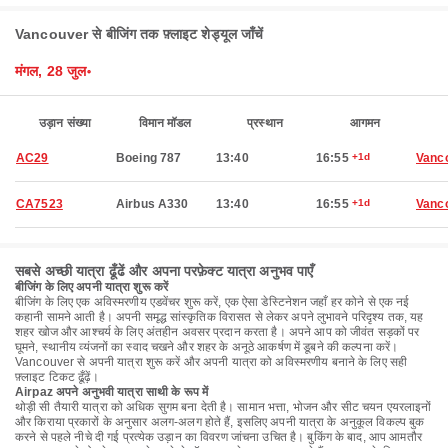
Vancouver से बीजिंग तक फ़्लाइट शेड्यूल जाँचें
मंगल, 28 जुल॰
उड़ान संख्या
विमान मॉडल
प्रस्थान
आगमन
AC29
Boeing 787
13:40
16:55
+1d
Vanc
CA7523
Airbus A330
13:40
16:55
+1d
Vanc
सबसे अच्छी यात्रा ढूँढें और अपना परफ़ेक्ट यात्रा अनुभव पाएँ
बीजिंग के लिए अपनी यात्रा शुरू करें
बीजिंग के लिए एक अविस्मरणीय एडवेंचर शुरू करें, एक ऐसा डेस्टिनेशन जहाँ हर कोने से एक नई
कहानी सामने आती है। अपनी समृद्ध सांस्कृतिक विरासत से लेकर अपने लुभावने परिदृश्य तक, यह
शहर खोज और आश्चर्य के लिए अंतहीन अवसर प्रदान करता है। अपने आप को जीवंत सड़कों पर
घूमने, स्थानीय व्यंजनों का स्वाद चखने और शहर के अनूठे आकर्षण में डूबने की कल्पना करें।
Vancouver से अपनी यात्रा शुरू करें और अपनी यात्रा को अविस्मरणीय बनाने के लिए सही
फ़्लाइट टिकट ढूँढ़ें।
Airpaz अपने अनुभवी यात्रा साथी के रूप में
थोड़ी सी तैयारी यात्रा को अधिक सुगम बना देती है। सामान भत्ता, भोजन और सीट चयन एयरलाइनों
और किराया प्रकारों के अनुसार अलग-अलग होते हैं, इसलिए अपनी यात्रा के अनुकूल विकल्प बुक
करने से पहले नीचे दी गई प्रत्येक उड़ान का विवरण जांचना उचित है। बुकिंग के बाद, आप आमतौर