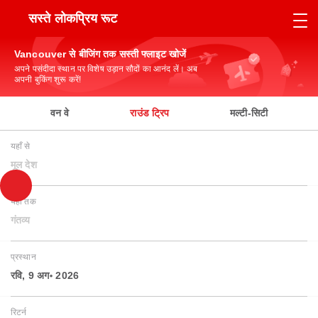
सस्ते लोकप्रिय रूट
Vancouver से बीजिंग तक सस्ती फ्लाइट खोजें
अपने पसंदीदा स्थान पर विशेष उड़ान सौदों का आनंद लें। अब
अपनी बुकिंग शुरू करें!
वन वे
राउंड ट्रिप
मल्टी-सिटी
यहाँ से
मूल देश
यहाँ तक
गंतव्य
प्रस्थान
रवि, 9 अग॰ 2026
रिटर्न