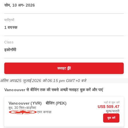
सोम, 10 अग॰ 2026
यात्रियों
1 वयस्‍क
Class
इकोनॉमी
फ़्लाइट ढूँढें
अंतिम अपड
25 जुलाई 2026 को 06:15 pm GMT+0 बजे
Vancouver से बीजिंग तक की सबसे अच्छी फ्लाइट बुक करें और पाएं
Vancouver (YVR)
बीजिंग (PEK)
यहाँ से शुरू करें
US$ 509.47
बुध, 30 सित॰
डाइरैक्ट
मूल्य/यात्री
एयर कनाडा
बुक करें