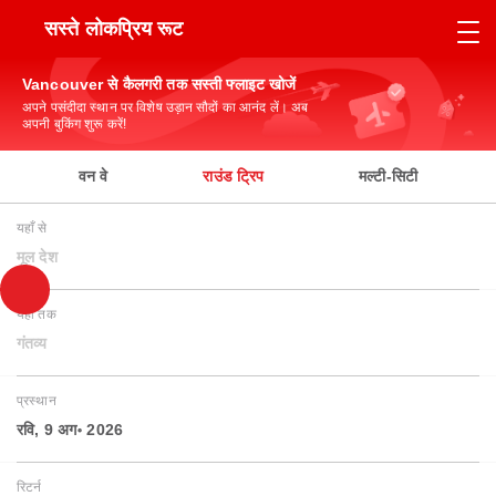
सस्ते लोकप्रिय रूट
Vancouver से कैलगरी तक सस्ती फ्लाइट खोजें
अपने पसंदीदा स्थान पर विशेष उड़ान सौदों का आनंद लें। अब
अपनी बुकिंग शुरू करें!
वन वे
राउंड ट्रिप
मल्टी-सिटी
यहाँ से
मूल देश
यहाँ तक
गंतव्य
प्रस्थान
रवि, 9 अग॰ 2026
रिटर्न