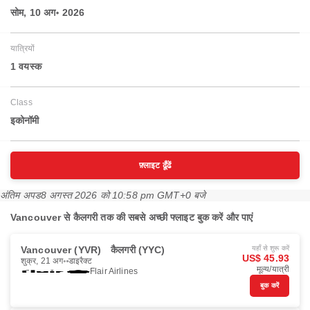
सोम, 10 अग॰ 2026
यात्रियों
1 वयस्‍क
Class
इकोनॉमी
फ़्लाइट ढूँढें
अंतिम अपड
8 अगस्त 2026 को 10:58 pm GMT+0 बजे
Vancouver से कैलगरी तक की सबसे अच्छी फ्लाइट बुक करें और पाएं
Vancouver (YVR)
कैलगरी (YYC)
यहाँ से शुरू करें
US$ 45.93
शुक्र, 21 अग॰
डाइरैक्ट
मूल्य/यात्री
Flair Airlines
बुक करें