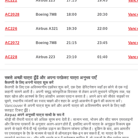
AC222
Airbus 223
17:15
19:45
Vanc
AC2028
Boeing 7M8
18:00
20:30
Vanc
AC226
Airbus A321
19:30
22:00
Vanc
AC2072
Boeing 7M8
21:15
23:45
Vanc
AC228
Airbus 223
23:10
01:40
Vanc
सबसे अच्छी यात्रा ढूँढें और अपना परफ़ेक्ट यात्रा अनुभव पाएँ
कैलगरी के लिए अपनी यात्रा शुरू करें
कैलगरी के लिए एक अविस्मरणीय एडवेंचर शुरू करें, एक ऐसा डेस्टिनेशन जहाँ हर कोने से एक नई
कहानी सामने आती है। अपनी समृद्ध सांस्कृतिक विरासत से लेकर अपने लुभावने परिदृश्य तक, यह
शहर खोज और आश्चर्य के लिए अंतहीन अवसर प्रदान करता है। अपने आप को जीवंत सड़कों पर
घूमने, स्थानीय व्यंजनों का स्वाद चखने और शहर के अनूठे आकर्षण में डूबने की कल्पना करें।
Vancouver से अपनी यात्रा शुरू करें और अपनी यात्रा को अविस्मरणीय बनाने के लिए सही
फ़्लाइट टिकट ढूँढ़ें।
Airpaz अपने अनुभवी यात्रा साथी के रूप में
थोड़ी सी तैयारी यात्रा को अधिक सुगम बना देती है। सामान भत्ता, भोजन और सीट चयन एयरलाइनों
और किराया प्रकारों के अनुसार अलग-अलग होते हैं, इसलिए अपनी यात्रा के अनुकूल विकल्प बुक
करने से पहले नीचे दी गई प्रत्येक उड़ान का विवरण जांचना उचित है। बुकिंग के बाद, आप आमतौर
पर एयरलाइन के ऐप के माध्यम से पहले से ऑनलाइन चेक-इन कर सकते हैं, या यात्रा के दिन