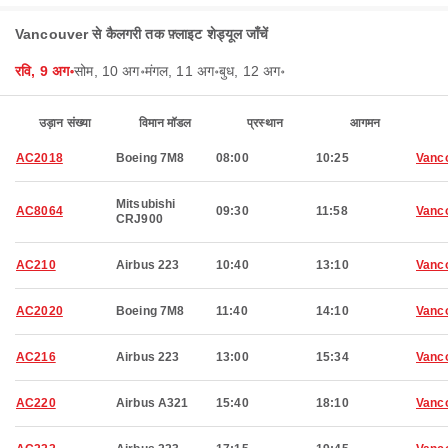
Vancouver से कैलगरी तक फ़्लाइट शेड्यूल जाँचें
रवि, 9 अग॰
सोम, 10 अग॰
मंगल, 11 अग॰
बुध, 12 अग॰
उड़ान संख्या
विमान मॉडल
प्रस्थान
आगमन
AC2018
Boeing 7M8
08:00
10:25
Vanc
Mitsubishi
AC8064
09:30
11:58
Vanc
CRJ900
AC210
Airbus 223
10:40
13:10
Vanc
AC2020
Boeing 7M8
11:40
14:10
Vanc
AC216
Airbus 223
13:00
15:34
Vanc
AC220
Airbus A321
15:40
18:10
Vanc