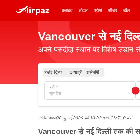
फ़्लाइट
होटल
प्रोमो
ऑर्डर
डील
Vancouver से नई दिल्ल
अपने पसंदीदा स्थान पर विशेष उड़ान स
राउंड ट्रिप
1 यात्री
इकोनॉमी
यहाँ से
अंतिम अपड
26 जुलाई 2026 को 10:03 pm GMT+0 बजे
Vancouver से नई दिल्ली तक की सबसे