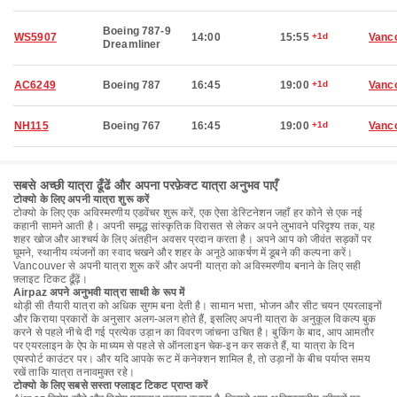
Boeing 787-9
WS5907
14:00
15:55
+1d
Vanc
Dreamliner
AC6249
Boeing 787
16:45
19:00
+1d
Vanc
NH115
Boeing 767
16:45
19:00
+1d
Vanc
सबसे अच्छी यात्रा ढूँढें और अपना परफ़ेक्ट यात्रा अनुभव पाएँ
टोक्यो के लिए अपनी यात्रा शुरू करें
टोक्यो के लिए एक अविस्मरणीय एडवेंचर शुरू करें, एक ऐसा डेस्टिनेशन जहाँ हर कोने से एक नई
कहानी सामने आती है। अपनी समृद्ध सांस्कृतिक विरासत से लेकर अपने लुभावने परिदृश्य तक, यह
शहर खोज और आश्चर्य के लिए अंतहीन अवसर प्रदान करता है। अपने आप को जीवंत सड़कों पर
घूमने, स्थानीय व्यंजनों का स्वाद चखने और शहर के अनूठे आकर्षण में डूबने की कल्पना करें।
Vancouver से अपनी यात्रा शुरू करें और अपनी यात्रा को अविस्मरणीय बनाने के लिए सही
फ़्लाइट टिकट ढूँढ़ें।
Airpaz अपने अनुभवी यात्रा साथी के रूप में
थोड़ी सी तैयारी यात्रा को अधिक सुगम बना देती है। सामान भत्ता, भोजन और सीट चयन एयरलाइनों
और किराया प्रकारों के अनुसार अलग-अलग होते हैं, इसलिए अपनी यात्रा के अनुकूल विकल्प बुक
करने से पहले नीचे दी गई प्रत्येक उड़ान का विवरण जांचना उचित है। बुकिंग के बाद, आप आमतौर
पर एयरलाइन के ऐप के माध्यम से पहले से ऑनलाइन चेक-इन कर सकते हैं, या यात्रा के दिन
एयरपोर्ट काउंटर पर। और यदि आपके रूट में कनेक्शन शामिल है, तो उड़ानों के बीच पर्याप्त समय
रखें ताकि यात्रा तनावमुक्त रहे।
टोक्यो के लिए सबसे सस्ता फ्लाइट टिकट प्राप्त करें