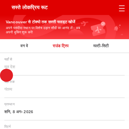
सस्ते लोकप्रिय रूट
Vancouver से टोक्यो तक सस्ती फ्लाइट खोजें
अपने पसंदीदा स्थान पर विशेष उड़ान सौदों का आनंद लें। अब
अपनी बुकिंग शुरू करें!
वन वे
राउंड ट्रिप
मल्टी-सिटी
यहाँ से
मूल देश
यहाँ तक
गंतव्य
प्रस्थान
शनि, 8 अग॰ 2026
रिटर्न