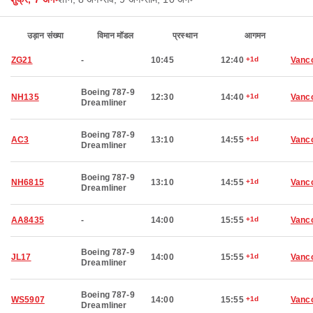
उड़ान संख्या
विमान मॉडल
प्रस्थान
आगमन
ZG21
-
10:45
12:40
+1d
Vanc
Boeing 787-9
NH135
12:30
14:40
+1d
Vanc
Dreamliner
Boeing 787-9
AC3
13:10
14:55
+1d
Vanc
Dreamliner
Boeing 787-9
NH6815
13:10
14:55
+1d
Vanc
Dreamliner
AA8435
-
14:00
15:55
+1d
Vanc
Boeing 787-9
JL17
14:00
15:55
+1d
Vanc
Dreamliner
Boeing 787-9
WS5907
14:00
15:55
+1d
Vanc
Dreamliner