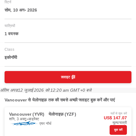
रिटर्न
सोम, 10 अग॰ 2026
यात्रियों
1 वयस्‍क
Class
इकोनॉमी
फ़्लाइट ढूँढें
अंतिम अपड
12 जुलाई 2026 को 12:20 am GMT+0 बजे
Vancouver से येलोनाइफ़ तक की सबसे अच्छी फ्लाइट बुक करें और पाएं
Vancouver (YVR)
येलोनाइफ़ (YZF)
यहाँ से शुरू करें
US$ 147.07
शनि, 3 अक्टू॰
डाइरैक्ट
मूल्य/यात्री
एयर नॉर्थ
बुक करें