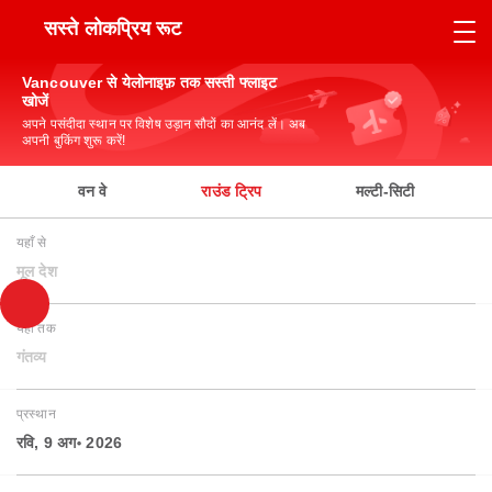
सस्ते लोकप्रिय रूट
Vancouver से येलोनाइफ़ तक सस्ती फ्लाइट
खोजें
अपने पसंदीदा स्थान पर विशेष उड़ान सौदों का आनंद लें। अब
अपनी बुकिंग शुरू करें!
वन वे
राउंड ट्रिप
मल्टी-सिटी
यहाँ से
मूल देश
यहाँ तक
गंतव्य
प्रस्थान
रवि, 9 अग॰ 2026