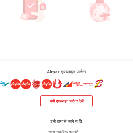
Airpaz एयरलाइन पार्टनर
सभी एयरलाइन पार्टनर देखें
इसे हाथ से जाने न दें!
सबसे लोकप्रिय फ़्लाइटें