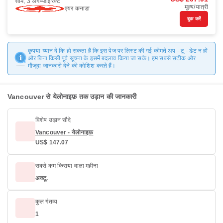
सोम, 3 अग॰
डाइरैक्ट
मूल्य/यात्री
एयर कनाडा
बुक करें
कृपया ध्यान दें कि हो सकता है कि इस पेज पर लिस्ट की गई कीमतें अप - टू - डेट न हों
और बिना किसी पूर्व सूचना के इसमें बदलाव किया जा सके। हम सबसे सटीक और
मौजूदा जानकारी देने की कोशिश करते हैं।
Vancouver से येलोनाइफ़ तक उड़ान की जानकारी
विशेष उड़ान सौदे
Vancouver - येलोनाइफ़
US$ 147.07
सबसे कम किराया वाला महीना
अक्टू.
कुल गंतव्य
1