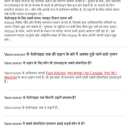
करने से पहले नीचे दी गई प्रत्येक उड़ान का विवरण जांचना उचित है। बुकिंग के बाद, आप आमतौर
पर एयरलाइन के ऐप के माध्यम से पहले से ऑनलाइन चेक-इन कर सकते हैं, या यात्रा के दिन
एयरपोर्ट काउंटर पर। और यदि आपके रूट में कनेक्शन शामिल है, तो उड़ानों के बीच पर्याप्त समय
रखें ताकि यात्रा तनावमुक्त रहे।
येलोनाइफ़ के लिए सबसे सस्ता फ्लाइट टिकट प्राप्त करें
Airpaz विशेष सौदे और विशेष प्रस्ताव प्रदान करता है, जिससे आप अविश्वसनीय कीमतों पर
अपना टिकट बुक कर सकते हैं। गुणवत्ता या सुविधा पर कमी किए बिना छूट दरों का लाभ उठाएं।
Airpaz के साथ, अपने सपने के स्थान पर यात्रा करना कभी इतना आसान नहीं रहा है। एक
असाधारण यात्रा अनुभव और अद्वितीय बचत के लिए Airpaz के साथ अपनी सस्ती उड़ान बुक
करें।
Vancouver से येलोनाइफ़ तक की उड़ान के बारे में अक्सर पूछे जाने वाले प्रश्न
Vancouver से उड़ान के लिए कौन सी एयरलाइन्स सबसे लोकप्रिय हैं?
Vancouver से अधिकतर यात्री
Flair Airlines
,
एयर कनाडा / Air Canada
,
वेस्ट जेट /
WestJet
के साथ उड़ान भरते हैं, जो इस शहर से प्रस्थान करने वाली सबसे लोकप्रिय एयरलाइनें
हैं।
Vancouver से येलोनाइफ़ तक कितनी उड़ानें उपलब्ध हैं?
Vancouver से येलोनाइफ़ तक 4 उड़ानें हैं।
Vancouver में सबसे लोकप्रिय प्रस्थान हवाई अड्डे कौन से हैं?