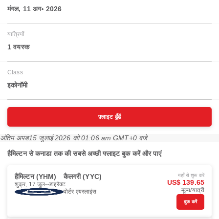
मंगल, 11 अग॰ 2026
यात्रियों
1 वयस्‍क
Class
इकोनॉमी
फ़्लाइट ढूँढें
अंतिम अपड
15 जुलाई 2026 को 01:06 am GMT+0 बजे
हैमिल्टन से कनाडा तक की सबसे अच्छी फ्लाइट बुक करें और पाएं
हैमिल्टन (YHM)
कैलगरी (YYC)
यहाँ से शुरू करें
US$ 139.65
शुक्र, 17 जुल॰
डाइरैक्ट
मूल्य/यात्री
पोर्टर एयरलाइंस
बुक करें