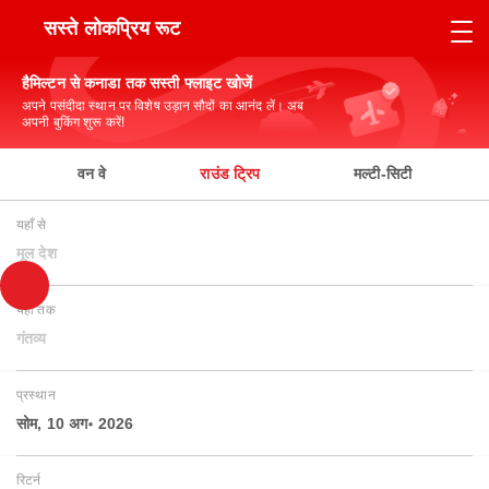
सस्ते लोकप्रिय रूट
हैमिल्टन से कनाडा तक सस्ती फ्लाइट खोजें
अपने पसंदीदा स्थान पर विशेष उड़ान सौदों का आनंद लें। अब
अपनी बुकिंग शुरू करें!
वन वे
राउंड ट्रिप
मल्टी-सिटी
यहाँ से
मूल देश
यहाँ तक
गंतव्य
प्रस्थान
सोम, 10 अग॰ 2026
रिटर्न