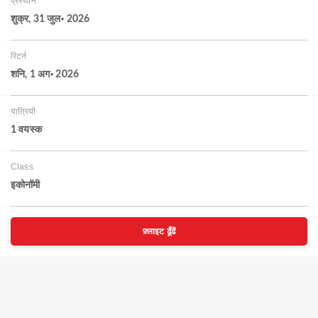
प्रस्थान
शुक्र, 31 जुल॰ 2026
रिटर्न
शनि, 1 अग॰ 2026
यात्रियों
1 वयस्‍क
Class
इकोनॉमी
फ़्लाइट ढूँढें