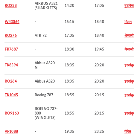
AIRBUS A321
RO238
14:20
17:05
बुडापेस्
(SHARKLETS)
W43064
-
15:15
18:40
मिलन
RO276
ATR 72
17:05
18:40
थेसालो
FR7687
-
18:30
19:45
थेसालो
Airbus A320
TK8594
18:35
20:20
इस्तांब
N
RO264
Airbus A320
18:35
20:20
इस्तांब
TK1045
Boeing 787
18:55
20:15
इस्तांब
BOEING 737-
RO9160
800
18:55
20:15
इस्तांब
(WINGLETS)
AF1088
-
19:35
23:25
पेरिस