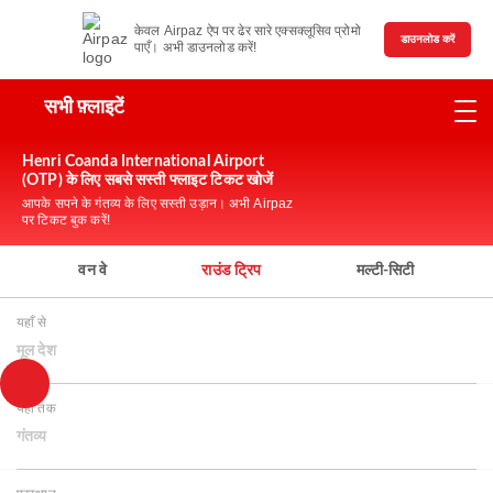
केवल Airpaz ऐप पर ढेर सारे एक्सक्लूसिव प्रोमो
डाउनलोड करें
पाएँ। अभी डाउनलोड करें!
सभी फ़्लाइटें
Henri Coanda International Airport
(OTP) के लिए सबसे सस्ती फ्लाइट टिकट खोजें
आपके सपने के गंतव्य के लिए सस्ती उड़ान। अभी Airpaz
पर टिकट बुक करें!
वन वे
राउंड ट्रिप
मल्टी-सिटी
यहाँ से
मूल देश
यहाँ तक
गंतव्य