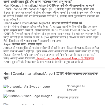
सबसे अच्छी यात्रा ढूँढें और अपना परफ़ेक्ट यात्रा अनुभव पाएँ
Henri Coanda International Airport (OTP) पर जाएँ और की खूबसूरती का आनंद लें
Henri Coanda International Airport (OTP) के लिए उड़ानों को तारीख, कीमत और
शेड्यूल के आधार पर आसानी से खोजा और तुलना की जा सकती है। पहले से बुक करने और यात्रा
की तारीखों में लचीले रहने पर किराए अक्सर सस्ते होते हैं, इसलिए जल्दी तुलना करना बचत का एक
स्मार्ट तरीका है।
Henri Coanda International Airport (OTP) तक आसानी से यात्रा करें
आपके भरोसेमंद ऑनलाइन ट्रैवल एजेंट के रूप में, Airpaz उड़ानों के विकल्पों के लिए एक सहज
बुकिंग अनुभव प्रदान करता है। हमारा प्लेटफ़ॉर्म Henri Coanda International Airport
(OTP) के लिए सही उड़ान को खोजना और बुक करना आसान बनाता है। चाहे आप व्यवसाय के लिए
यात्रा कर रहे हों या अवकाश के लिए, Airpaz सुनिश्चित करता है कि आपको सबसे अच्छी उड़ान
मिले, जिससे आपकी यात्रा वास्तव में उल्लेखनीय बन जाए।
Airpaz के साथ बजट - फ़्रेंडली उड़ानें
Airpaz की एक्सक्लूसिव डील्स और प्रतिस्पर्धी कीमतों के साथ, किफ़ायती फ़्लाइट टिकट हासिल
करना कभी भी आसान नहीं रहा। हमारे खास ऑफ़र आपके पैसे की सबसे अच्छी कीमत देने के लिए
डिज़ाइन किए गए हैं, ताकि आप अपने बजट से ज़्यादा खर्च किए बिना अपनी यात्रा का आनंद ले
सकें। आज ही अपनी किफ़ायती
Henri Coanda International Airport के लिए उड़ान
(OTP) बुक करें और बेजोड़ बचत के साथ यात्रा के बेहतरीन अनुभव का आनंद लें।
Henri Coanda International Airport (OTP) के लिए उपलब्ध एयरलाइनों की
सूची
Norwegian Air
Sweden
ऑस्ट्रियन एयरलाइंस