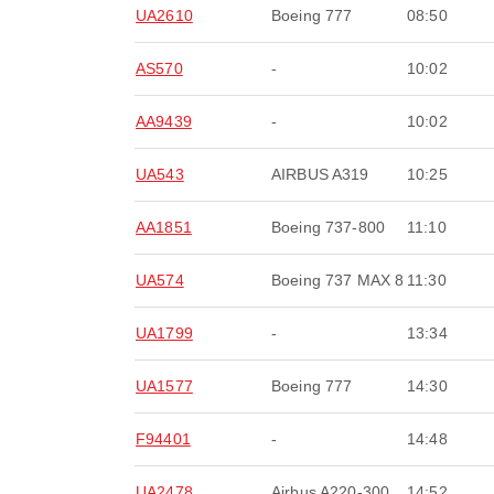
UA2610
Boeing 777
08:50
AS570
-
10:02
AA9439
-
10:02
UA543
AIRBUS A319
10:25
AA1851
Boeing 737-800
11:10
UA574
Boeing 737 MAX 8
11:30
UA1799
-
13:34
UA1577
Boeing 777
14:30
F94401
-
14:48
UA2478
Airbus A220-300
14:52