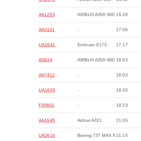
AA1253
AIRBUS A350-900
15:20
AA3141
-
17:05
UA2841
Embraer E175
17:17
AS634
AIRBUS A350-900
18:03
AA7412
-
18:03
UA1603
-
18:20
F93801
-
18:23
AA1649
Airbus A321
21:05
UA2615
Boeing 737 MAX 9
21:15