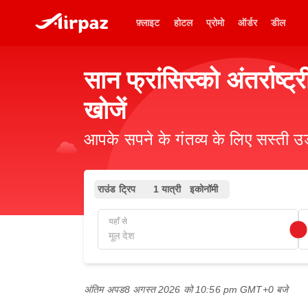
फ़्लाइट
होटल
प्रोमो
ऑर्डर
डील
सान फ्रांसिस्को अंतर्रा
खोजें
आपके सपने के गंतव्य के लिए सस्ती 
राउंड ट्रिप
1 यात्री
इकोनॉमी
यहाँ से
अंतिम अपड
8 अगस्त 2026 को 10:56 pm GMT+0 बजे