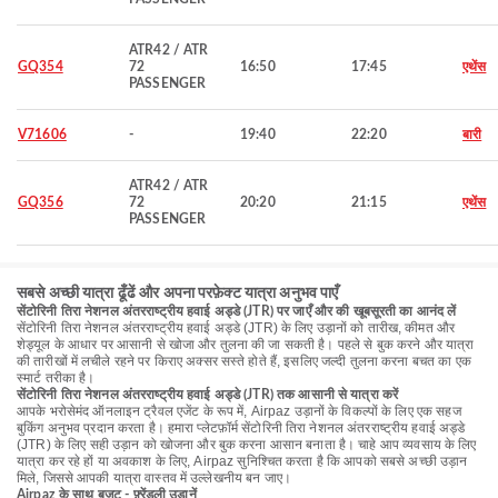
ATR42 / ATR
GQ354
72
16:50
17:45
एथेंस
PASSENGER
V71606
-
19:40
22:20
बारी
ATR42 / ATR
GQ356
72
20:20
21:15
एथेंस
PASSENGER
सबसे अच्छी यात्रा ढूँढें और अपना परफ़ेक्ट यात्रा अनुभव पाएँ
सेंटोरिनी तिरा नेशनल अंतरराष्ट्रीय हवाई अड्डे (JTR) पर जाएँ और की खूबसूरती का आनंद लें
सेंटोरिनी तिरा नेशनल अंतरराष्ट्रीय हवाई अड्डे (JTR) के लिए उड़ानों को तारीख, कीमत और
शेड्यूल के आधार पर आसानी से खोजा और तुलना की जा सकती है। पहले से बुक करने और यात्रा
की तारीखों में लचीले रहने पर किराए अक्सर सस्ते होते हैं, इसलिए जल्दी तुलना करना बचत का एक
स्मार्ट तरीका है।
सेंटोरिनी तिरा नेशनल अंतरराष्ट्रीय हवाई अड्डे (JTR) तक आसानी से यात्रा करें
आपके भरोसेमंद ऑनलाइन ट्रैवल एजेंट के रूप में, Airpaz उड़ानों के विकल्पों के लिए एक सहज
बुकिंग अनुभव प्रदान करता है। हमारा प्लेटफ़ॉर्म सेंटोरिनी तिरा नेशनल अंतरराष्ट्रीय हवाई अड्डे
(JTR) के लिए सही उड़ान को खोजना और बुक करना आसान बनाता है। चाहे आप व्यवसाय के लिए
यात्रा कर रहे हों या अवकाश के लिए, Airpaz सुनिश्चित करता है कि आपको सबसे अच्छी उड़ान
मिले, जिससे आपकी यात्रा वास्तव में उल्लेखनीय बन जाए।
Airpaz के साथ बजट - फ़्रेंडली उड़ानें