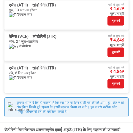
यहाँ से शुरू करें
एथेंस (ATH)
सांडोरिनी (JTR)
₹ 4,629
गुरु, 13 अग॰
डाइरैक्ट
मूल्य/यात्री
रयान एयर
बुक करें
यहाँ से शुरू करें
वेनिस (VCE)
सांडोरिनी (JTR)
₹ 4,646
सोम, 27 जुल॰
डाइरैक्ट
मूल्य/यात्री
Volotea
बुक करें
यहाँ से शुरू करें
एथेंस (ATH)
सांडोरिनी (JTR)
₹ 4,869
रवि, 6 सित॰
डाइरैक्ट
मूल्य/यात्री
रयान एयर
बुक करें
कृपया ध्यान दें कि हो सकता है कि इस पेज पर लिस्ट की गई कीमतें अप - टू - डेट न हों
और बिना किसी पूर्व सूचना के इसमें बदलाव किया जा सके। हम सबसे सटीक और
मौजूदा जानकारी देने की कोशिश करते हैं।
सेंटोरिनी तिरा नेशनल अंतरराष्ट्रीय हवाई अड्डे (JTR) के लिए उड़ान की जानकारी