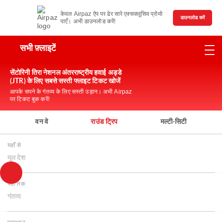
केवल Airpaz ऐप पर ढेर सारे एक्सक्लूसिव प्रोमो
डाउनलोड करें
पाएँ। अभी डाउनलोड करें!
सभी फ़्लाइटें
सेंटोरिनी तिरा नेशनल अंतरराष्ट्रीय हवाई अड्डे
(JTR) के लिए सबसे सस्ती फ्लाइट टिकट खोजें
आपके सपने के गंतव्य के लिए सस्ती उड़ान। अभी Airpaz
पर टिकट बुक करें!
वन वे
राउंड ट्रिप
मल्टी-सिटी
यहाँ से
मूल देश
यहाँ तक
गंतव्य