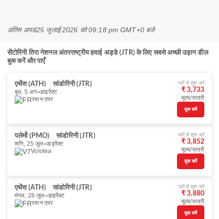
अंतिम अपड
25 जुलाई 2026 को 09:18 pm GMT+0 बजे
सेंटोरिनी तिरा नेशनल अंतरराष्ट्रीय हवाई अड्डे (JTR) के लिए सबसे अच्छी उड़ान डील
बुक करें और पाएँ
यहाँ से शुरू करें
एथेंस (ATH)
सांडोरिनी (JTR)
₹ 3,733
बुध, 5 अग॰
डाइरैक्ट
मूल्य/यात्री
रयान एयर
बुक करें
यहाँ से शुरू करें
पलेर्मो (PMO)
सांडोरिनी (JTR)
₹ 3,852
शनि, 25 जुल॰
डाइरैक्ट
मूल्य/यात्री
Volotea
बुक करें
यहाँ से शुरू करें
एथेंस (ATH)
सांडोरिनी (JTR)
₹ 3,880
मंगल, 28 जुल॰
डाइरैक्ट
मूल्य/यात्री
रयान एयर
बुक करें