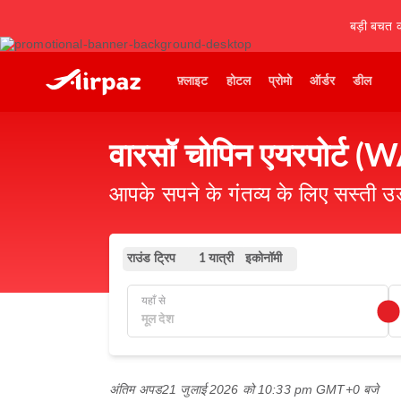
बड़ी बचत कर
फ़्लाइट
होटल
प्रोमो
ऑर्डर
डील
वारसॉ चोपिन एयरपोर्ट (
आपके सपने के गंतव्य के लिए सस्ती 
राउंड ट्रिप
इकोनॉमी
1 यात्री
यहाँ से
अंतिम अपड
21 जुलाई 2026 को 10:33 pm GMT+0 बजे