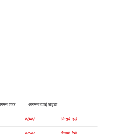
गमन शहर
आगमन हवाई अड्डा
WAW
किराये देखें
WAW
किराये देखें