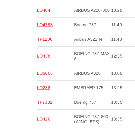
LO404
AIRBUS A220-300
10:25
LO4798
Boeing 737
11:40
TP1206
Airbus A321 N
11:40
BOEING 737 MAX
LO438
12:35
8
LO5006
AIRBUS A320
13:05
LO238
EMBRAER 175
13:25
TP7382
Boeing 737
13:35
BOEING 737-800
LO426
13:35
(WINGLETS)