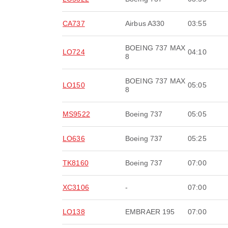
CA737
Airbus A330
03:55
BOEING 737 MAX
LO724
04:10
8
BOEING 737 MAX
LO150
05:05
8
MS9522
Boeing 737
05:05
LO636
Boeing 737
05:25
TK8160
Boeing 737
07:00
XC3106
-
07:00
LO138
EMBRAER 195
07:00