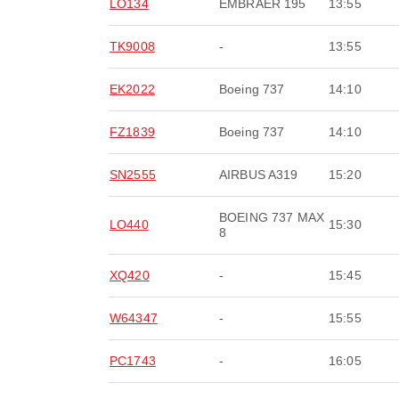
LO134
EMBRAER 195
13:55
TK9008
-
13:55
EK2022
Boeing 737
14:10
FZ1839
Boeing 737
14:10
SN2555
AIRBUS A319
15:20
BOEING 737 MAX
LO440
15:30
8
XQ420
-
15:45
W64347
-
15:55
PC1743
-
16:05