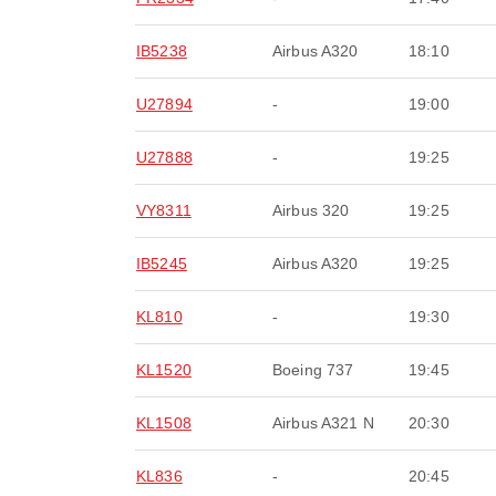
IB5238
Airbus A320
18:10
U27894
-
19:00
U27888
-
19:25
VY8311
Airbus 320
19:25
IB5245
Airbus A320
19:25
KL810
-
19:30
KL1520
Boeing 737
19:45
KL1508
Airbus A321 N
20:30
KL836
-
20:45