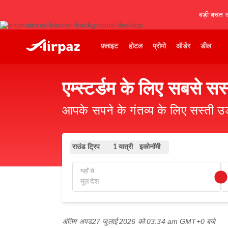
बड़ी बचत कर
फ़्लाइट
होटल
प्रोमो
ऑर्डर
डील
एम्स्टर्डम के लिए सबसे स
आपके सपने के गंतव्य के लिए सस्ती 
राउंड ट्रिप
इकोनॉमी
1 यात्री
यहाँ से
अंतिम अपड
27 जुलाई 2026 को 03:34 am GMT+0 बजे