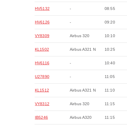
HV5132
-
08:55
HV6126
-
09:20
VY8309
Airbus 320
10:10
KL1502
Airbus A321 N
10:25
HV6116
-
10:40
U27890
-
11:05
KL1512
Airbus A321 N
11:10
VY8312
Airbus 320
11:15
IB5246
Airbus A320
11:15