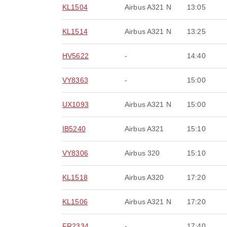
KL1504
Airbus A321 N
13:05
KL1514
Airbus A321 N
13:25
HV5622
-
14:40
VY8363
-
15:00
UX1093
Airbus A321 N
15:00
IB5240
Airbus A321
15:10
VY8306
Airbus 320
15:10
KL1518
Airbus A320
17:20
KL1506
Airbus A321 N
17:20
FR2334
-
17:40