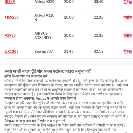
IB839
Airbus A320
20:00
00:40
मैड्रिड
Airbus A320
MS9237
20:00
22:05
काहिरा
N
AIRBUS
A3935
20:00
22:05
काहिरा
A321NEO
UX1087
Boeing 737
21:45
02:15
मैड्रिड
सबसे अच्छी यात्रा ढूँढें और अपना परफ़ेक्ट यात्रा अनुभव पाएँ
एथेंस के आकर्षण का अनावरण करें
एथेंस अपने ऐतिहासिक स्मारकों, आश्चर्यजनक इमारतों और लुभावने दृश्यों के लिए प्रसिद्ध है। अपनी
वास्तुकला की सुंदरता और विशिष्टता के कारण, यह एक पसंदीदा पर्यटन स्थल बन गया है। चाहे आप
प्राचीन स्थलों की खोज कर रहे हों या आधुनिक चमत्कारों को निहार रहे हों, यह एक अविस्मरणीय
अनुभव प्रदान करता है। इस लोकप्रिय गंतव्य के लिए उड़ान भरें और एक रमणीय यात्रा बनाएं।
व्यवसाय हो या अवकाश, Airpaz ने आपको कवर किया है
Airpaz के ज़रिए बेहतरीन सुविधाओं और सेवा के साथ अपना सबसे अच्छा फ़्लाइट विकल्प पाएँ।
एथेंस की अपनी यात्रा को एक सुखद यात्रा बनाएँ। चाहे आप व्यवसाय के लिए यात्रा कर रहे हों या
छुट्टी मनाने के लिए, Airpaz सुनिश्चित करता है कि आपके पास अपनी उंगलियों पर सबसे अच्छे
फ़्लाइट विकल्प हों। हमारे ग्राहक सहायता की सहायता से, एक सहज फ़्लाइट अनुभव का आनंद लें।
Airpaz के साथ कम खर्च में एथेंस तक उड़ान भरें
सस्ती फ्लाइट टिकट पाने के लिए Airpaz के विशेष सौदों और प्रतिस्पर्धी कीमतों का लाभ उठाएँ।
हमारे विशेष ऑफ़र आपको आपके पैसे का सर्वोत्तम मूल्य देने के लिए डिज़ाइन किए गए हैं, यह