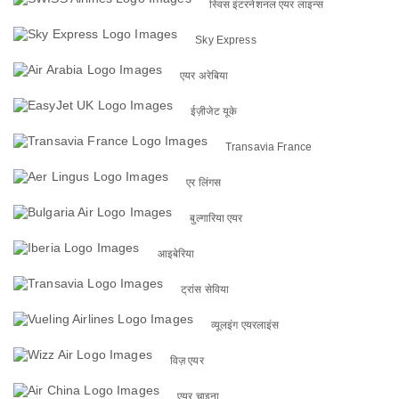
स्विस इंटरनेशनल एयर लाइन्स
Sky Express
एयर अरेबिया
ईज़ीजेट यूके
Transavia France
एर लिंगस
बुल्गारिया एयर
आइबेरिया
ट्रांस सेविया
व्यूलइंग एयरलाइंस
विज़ एयर
एयर चाइना