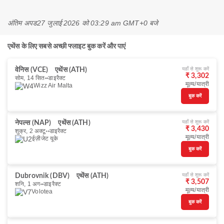
अंतिम अपड
27 जुलाई 2026 को 03:29 am GMT+0 बजे
एथेंस के लिए सबसे अच्छी फ्लाइट बुक करें और पाएं
यहाँ से शुरू करें
वेनिस (VCE)
एथेंस (ATH)
₹ 3,302
सोम, 14 सित॰
डाइरैक्ट
मूल्य/यात्री
Wizz Air Malta
बुक करें
यहाँ से शुरू करें
नेपल्स (NAP)
एथेंस (ATH)
₹ 3,430
शुक्र, 2 अक्टू॰
डाइरैक्ट
मूल्य/यात्री
ईज़ीजेट यूके
बुक करें
यहाँ से शुरू करें
Dubrovnik (DBV)
एथेंस (ATH)
₹ 3,507
शनि, 1 अग॰
डाइरैक्ट
मूल्य/यात्री
Volotea
बुक करें