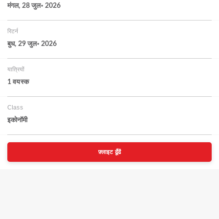
मंगल, 28 जुल॰ 2026
रिटर्न
बुध, 29 जुल॰ 2026
यात्रियों
1 वयस्‍क
Class
इकोनॉमी
फ़्लाइट ढूँढें