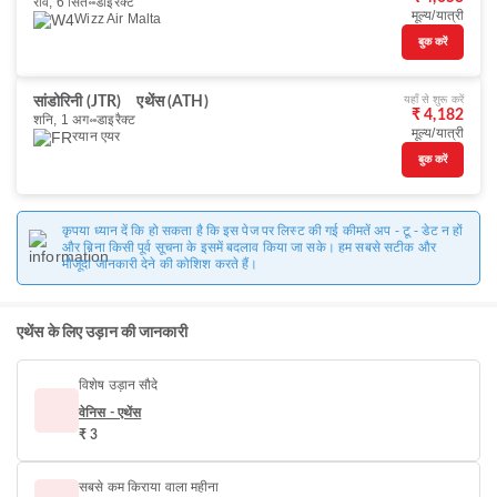
रवि, 6 सित॰
डाइरैक्ट
मूल्य/यात्री
Wizz Air Malta
बुक करें
यहाँ से शुरू करें
सांडोरिनी (JTR)
एथेंस (ATH)
₹ 4,182
शनि, 1 अग॰
डाइरैक्ट
मूल्य/यात्री
रयान एयर
बुक करें
कृपया ध्यान दें कि हो सकता है कि इस पेज पर लिस्ट की गई कीमतें अप - टू - डेट न हों
और बिना किसी पूर्व सूचना के इसमें बदलाव किया जा सके। हम सबसे सटीक और
मौजूदा जानकारी देने की कोशिश करते हैं।
एथेंस के लिए उड़ान की जानकारी
विशेष उड़ान सौदे
वेनिस - एथेंस
₹ 3
सबसे कम किराया वाला महीना