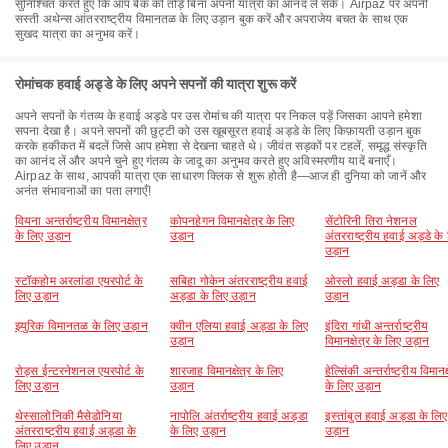
सुनिश्चित करते हुए कि आप बैंक को तोड़े बिना अपनी यात्रा का आनंद ले सकें। Airpaz पर अपनी
सस्ती अथेन्स आंतरराष्ट्रीय विमानतळ के लिए उड़ान बुक करें और अपराजेय बचत के साथ एक
सुखद यात्रा का अनुभव करें।
रोमांचक हवाई अड्डे के लिए अपने सपनों की यात्रा शुरू करें
अपने सपनों के गंतव्य के हवाई अड्डे पर उस रोमांच की यात्रा पर निकल पड़ें जिसका आपने हमेशा
सपना देखा है। अपने सपनों की छुट्टी को उस खूबसूरत हवाई अड्डे के लिए किफ़ायती उड़ान बुक
करके हकीकत में बदलें जिसे आप हमेशा से देखना चाहते थे। जीवंत सड़कों पर टहलें, समृद्ध संस्कृति
का आनंद लें और अपने चुने हुए गंतव्य के जादू का अनुभव करते हुए अविस्मरणीय यादें बनाएँ।
Airpaz के साथ, आपकी यात्रा एक साधारण क्लिक से शुरू होती है—आज ही दुनिया को जानें और
अनंत संभावनाओं का पता लगाएँ!
वियना अन्तर्राष्ट्रीय विमानक्षेत्र
कोपनहेगन विमानक्षेत्र के लिए
सेंटोरिनी तिरा नेशनल
के लिए उड़ान
उड़ान
अंतरराष्ट्रीय हवाई अड्डे के
उड़ान
स्टॉकहोम अरलांडा एयरपोर्ट के
सबिहा गोकेन अंतरराष्ट्रीय हवाई
ओस्लो हवाई अड्डा के लिए
लिए उड़ान
अड्डा के लिए उड़ान
उड़ान
झ्युरिक विमानतळ के लिए उड़ान
क्वीन एलिया हवाई अड्डा के लिए
इंदिरा गांधी अन्तर्राष्ट्रीय
उड़ान
विमानक्षेत्र के लिए उड़ान
रोड्स ईन्टरनेशनल एयरपोर्ट के
शारजाह विमानक्षेत्र के लिए
हेल्सिंकी अन्तर्राष्ट्रीय विमानक्
लिए उड़ान
उड़ान
के लिए उड़ान
थेस्सालोनिकी मैसेडोनिया
नापोलि अंतर्राष्ट्रीय हवाई अड्डा
इस्तांबुल हवाई अड्डा के लिए
अंतरराष्ट्रीय हवाई अड्डा के
के लिए उड़ान
उड़ान
लिए उड़ान