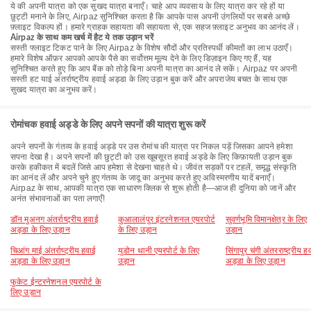
ये की अपनी यात्रा को एक सुखद यात्रा बनाएँ। चाहे आप व्यवसाय के लिए यात्रा कर रहे हों या
छुट्टी मनाने के लिए, Airpaz सुनिश्चित करता है कि आपके पास अपनी उंगलियों पर सबसे अच्छे
फ़्लाइट विकल्प हों। हमारे ग्राहक सहायता की सहायता से, एक सहज फ़्लाइट अनुभव का आनंद लें।
Airpaz के साथ कम खर्च में हैट ये तक उड़ान भरें
सस्ती फ्लाइट टिकट पाने के लिए Airpaz के विशेष सौदों और प्रतिस्पर्धी कीमतों का लाभ उठाएँ।
हमारे विशेष ऑफ़र आपको आपके पैसे का सर्वोत्तम मूल्य देने के लिए डिज़ाइन किए गए हैं, यह
सुनिश्चित करते हुए कि आप बैंक को तोड़े बिना अपनी यात्रा का आनंद ले सकें। Airpaz पर अपनी
सस्ती हट याई अंतर्राष्ट्रीय हवाई अड्डा के लिए उड़ान बुक करें और अपराजेय बचत के साथ एक
सुखद यात्रा का अनुभव करें।
रोमांचक हवाई अड्डे के लिए अपने सपनों की यात्रा शुरू करें
अपने सपनों के गंतव्य के हवाई अड्डे पर उस रोमांच की यात्रा पर निकल पड़ें जिसका आपने हमेशा
सपना देखा है। अपने सपनों की छुट्टी को उस खूबसूरत हवाई अड्डे के लिए किफ़ायती उड़ान बुक
करके हकीकत में बदलें जिसे आप हमेशा से देखना चाहते थे। जीवंत सड़कों पर टहलें, समृद्ध संस्कृति
का आनंद लें और अपने चुने हुए गंतव्य के जादू का अनुभव करते हुए अविस्मरणीय यादें बनाएँ।
Airpaz के साथ, आपकी यात्रा एक साधारण क्लिक से शुरू होती है—आज ही दुनिया को जानें और
अनंत संभावनाओं का पता लगाएँ!
डॉन मुअनग अंतर्राष्ट्रीय हवाई
कुआलालंपुर इंटरनेशनल एयरपोर्ट
सुवर्णभूमि विमानक्षेत्र के लिए
अड्डा के लिए उड़ान
के लिए उड़ान
उड़ान
चिआंग माई अंतर्राष्ट्रीय हवाई
युडोन थानी एयरपोर्ट के लिए
सिंगापुर चंगी अंतरराष्ट्रीय ह
अड्डा के लिए उड़ान
उड़ान
अड्डा के लिए उड़ान
फुकेट ईन्टरनेशनल एयरपोर्ट के
लिए उड़ान