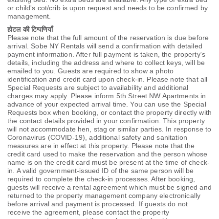
or child's cot/crib is upon request and needs to be confirmed by
management.
होटल की टिप्पणियाँ
Please note that the full amount of the reservation is due before
arrival. Sobe NY Rentals will send a confirmation with detailed
payment information. After full payment is taken, the property's
details, including the address and where to collect keys, will be
emailed to you. Guests are required to show a photo
identification and credit card upon check-in. Please note that all
Special Requests are subject to availability and additional
charges may apply. Please inform 5th Street NW Apartments in
advance of your expected arrival time. You can use the Special
Requests box when booking, or contact the property directly with
the contact details provided in your confirmation. This property
will not accommodate hen, stag or similar parties. In response to
Coronavirus (COVID-19), additional safety and sanitation
measures are in effect at this property. Please note that the
credit card used to make the reservation and the person whose
name is on the credit card must be present at the time of check-
in. A valid government-issued ID of the same person will be
required to complete the check-in processes. After booking,
guests will receive a rental agreement which must be signed and
returned to the property management company electronically
before arrival and payment is processed. If guests do not
receive the agreement, please contact the property