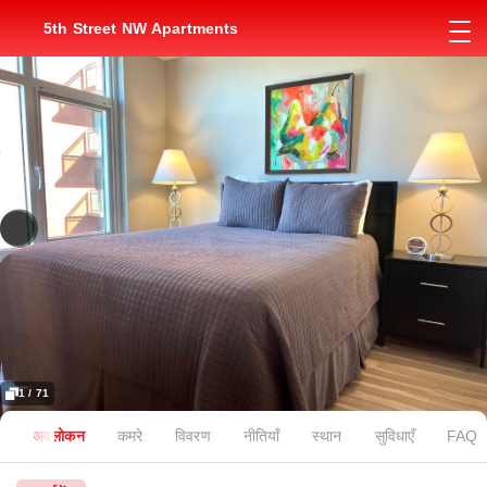
5th Street NW Apartments
1 / 71
अवलोकन
कमरे
विवरण
नीतियाँ
स्थान
सुविधाएँ
FAQ