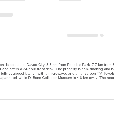
rden, is located in Davao City, 3.3 km from People's Park, 7.7 km fro
r and offers a 24-hour front desk. The property is non-smoking and is
 fully equipped kitchen with a microwave, and a flat-screen TV. Towels
parthotel, while D' Bone Collector Museum is 4.6 km away. The neare