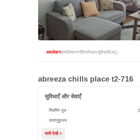
अवलोकन
कमरे
विवरण
नीतियाँ
स्थान
सुविधाएँ
FAQ
abreeza chills place t2-716
सुविधाएँ और सेवाएँ
स्विमिंग पूल
2
वातानुकूलन
सभी देखें >