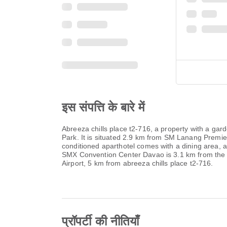
इस संपत्ति के बारे में
Abreeza chills place t2-716, a property with a ga
Park. It is situated 2.9 km from SM Lanang Premie
conditioned aparthotel comes with a dining area, a
SMX Convention Center Davao is 3.1 km from the a
Airport, 5 km from abreeza chills place t2-716.
प्रॉपर्टी की नीतियाँ