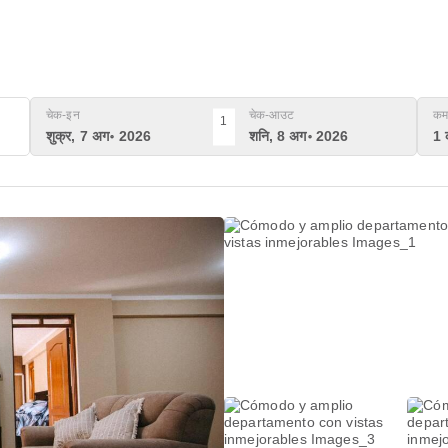
चेक-इन
चेक-आउट
कम
1
शुक्र, 7 अग॰ 2026
शनि, 8 अग॰ 2026
1 