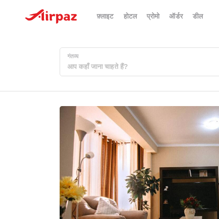
फ़्लाइट
होटल
प्रोमो
ऑर्डर
डील
गंतव्य