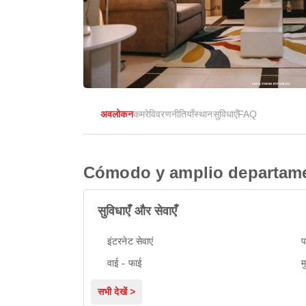
अवलोकन
कमरे
विवरण
नीतियाँ
स्थान
सुविधाएँ
FAQ
Cómodo y amplio departame
सुविधाएँ और सेवाएँ
इंटरनेट सेवाएं
प
वाई - फाई
म
सभी देखें >