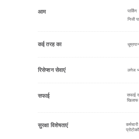
पार्किंग
आम
निजी पार
कई तरह का
धूम्रप
रिसेप्शन सेवाएं
लगेज भ
सफाई र
सफाई
खिलाफ प
कर्मचारी
सुरक्षा विशेषताएं
प्रोटोक