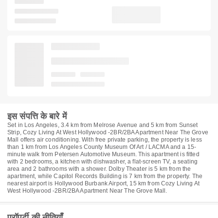
इस संपत्ति के बारे में
Set in Los Angeles, 3.4 km from Melrose Avenue and 5 km from Sunset
Strip, Cozy Living At West Hollywood -2BR/2BA Apartment Near The Grove
Mall offers air conditioning. With free private parking, the property is less
than 1 km from Los Angeles County Museum Of Art / LACMA and a 15-
minute walk from Petersen Automotive Museum. This apartment is fitted
with 2 bedrooms, a kitchen with dishwasher, a flat-screen TV, a seating
area and 2 bathrooms with a shower. Dolby Theater is 5 km from the
apartment, while Capitol Records Building is 7 km from the property. The
nearest airport is Hollywood Burbank Airport, 15 km from Cozy Living At
West Hollywood -2BR/2BA Apartment Near The Grove Mall.
प्रॉपर्टी की नीतियाँ