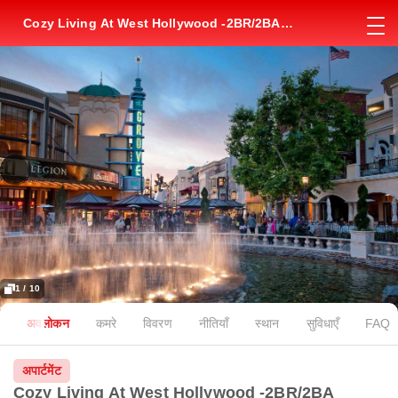
Cozy Living At West Hollywood -2BR/2BA
Apartment Near The Grove Mall
1 / 10
अवलोकन
कमरे
विवरण
नीतियाँ
स्थान
सुविधाएँ
FAQ
अपार्टमेंट
Cozy Living At West Hollywood -2BR/2BA