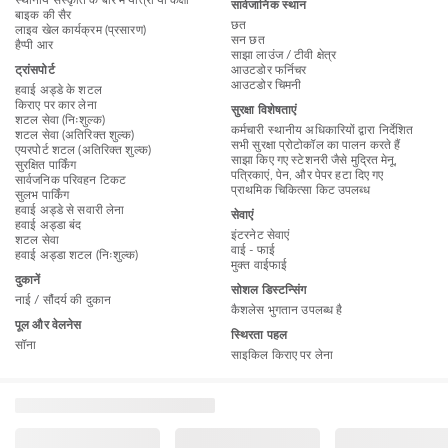
स्थानीय संस्कृति के बारे में यात्रा या कक्षा
सार्वजानिक स्थान
बाइक की सैर
छत
लाइव खेल कार्यक्रम (प्रसारण)
सन छत
हैप्पी आर
साझा लाउंज / टीवी क्षेत्र
ट्रांसपोर्ट
आउटडोर फर्निचर
आउटडोर चिमनी
हवाई अड्डे के शटल
किराए पर कार लेना
सुरक्षा विशेषताएं
शटल सेवा (निःशुल्क)
कर्मचारी स्थानीय अधिकारियों द्वारा निर्देशित
शटल सेवा (अतिरिक्त शुल्क)
सभी सुरक्षा प्रोटोकॉल का पालन करते हैं
एयरपोर्ट शटल (अतिरिक्त शुल्क)
साझा किए गए स्टेशनरी जैसे मुद्रित मेनू,
सुरक्षित पार्किंग
पत्रिकाएं, पेन, और पेपर हटा दिए गए
सार्वजनिक परिवहन टिकट
प्राथमिक चिकित्सा किट उपलब्ध
सुलभ पार्किंग
हवाई अड्डे से सवारी लेना
सेवाएं
हवाई अड्डा बंद
इंटरनेट सेवाएं
शटल सेवा
वाई - फाई
हवाई अड्डा शटल (निःशुल्क)
मुक्त वाईफाई
दुकानें
सोशल डिस्टन्सिंग
नाई / सौंदर्य की दुकान
कैशलेस भुगतान उपलब्ध है
पूल और वेलनेस
स्थिरता पहल
सॉना
साइकिल किराए पर लेना