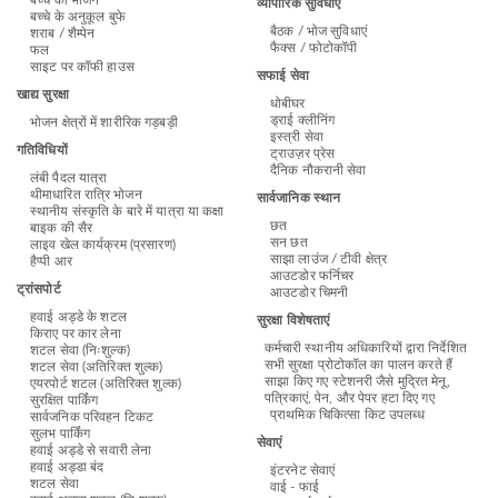
बच्चे का भोजन
व्यापारिक सुविधाएं
बच्चे के अनुकूल बुफे
बैठक / भोज सुविधाएं
शराब / शैम्पेन
फैक्स / फोटोकॉपी
फल
साइट पर कॉफी हाउस
सफाई सेवा
खाद्य सुरक्षा
धोबीघर
ड्राई क्लीनिंग
भोजन क्षेत्रों में शारीरिक गड़बड़ी
इस्त्री सेवा
गतिविधियों
ट्राउज़र प्रेस
दैनिक नौकरानी सेवा
लंबी पैदल यात्रा
थीमाधारित रात्रि भोजन
सार्वजानिक स्थान
स्थानीय संस्कृति के बारे में यात्रा या कक्षा
छत
बाइक की सैर
सन छत
लाइव खेल कार्यक्रम (प्रसारण)
साझा लाउंज / टीवी क्षेत्र
हैप्पी आर
आउटडोर फर्निचर
ट्रांसपोर्ट
आउटडोर चिमनी
हवाई अड्डे के शटल
सुरक्षा विशेषताएं
किराए पर कार लेना
कर्मचारी स्थानीय अधिकारियों द्वारा निर्देशित
शटल सेवा (निःशुल्क)
सभी सुरक्षा प्रोटोकॉल का पालन करते हैं
शटल सेवा (अतिरिक्त शुल्क)
साझा किए गए स्टेशनरी जैसे मुद्रित मेनू,
एयरपोर्ट शटल (अतिरिक्त शुल्क)
पत्रिकाएं, पेन, और पेपर हटा दिए गए
सुरक्षित पार्किंग
प्राथमिक चिकित्सा किट उपलब्ध
सार्वजनिक परिवहन टिकट
सुलभ पार्किंग
सेवाएं
हवाई अड्डे से सवारी लेना
हवाई अड्डा बंद
इंटरनेट सेवाएं
शटल सेवा
वाई - फाई