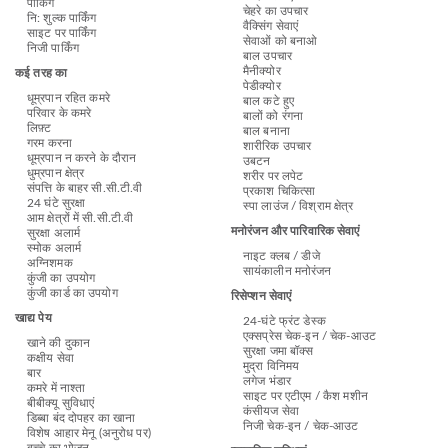
पार्किंग
चेहरे का उपचार
नि: शुल्क पार्किंग
वैक्सिंग सेवाएं
साइट पर पार्किंग
सेवाओं को बनाओ
निजी पार्किंग
बाल उपचार
मैनीक्योर
कई तरह का
पेडीक्योर
धूम्रपान रहित कमरे
बाल कटे हुए
परिवार के कमरे
बालों को रंगना
लिफ़्ट
बाल बनाना
गरम करना
शारीरिक उपचार
धूम्रपान न करने के दौरान
उबटन
धुम्रपान क्षेत्र
शरीर पर लपेट
संपत्ति के बाहर सी.सी.टी.वी
प्रकाश चिकित्सा
24 घंटे सुरक्षा
स्पा लाउंज / विश्राम क्षेत्र
आम क्षेत्रों में सी.सी.टी.वी
मनोरंजन और पारिवारिक सेवाएं
सुरक्षा अलार्म
स्मोक अलार्म
नाइट क्लब / डीजे
अग्निशमक
सायंकालीन मनोरंजन
कुंजी का उपयोग
कुंजी कार्ड का उपयोग
रिसेप्शन सेवाएं
खाद्य पेय
24-घंटे फ्रंट डेस्क
एक्सप्रेस चेक-इन / चेक-आउट
खाने की दुकान
सुरक्षा जमा बॉक्स
कक्षीय सेवा
मुद्रा विनिमय
बार
लगेज भंडार
कमरे में नाश्ता
साइट पर एटीएम / कैश मशीन
बीबीक्यू सुविधाएं
कंसीयज सेवा
डिब्बा बंद दोपहर का खाना
निजी चेक-इन / चेक-आउट
विशेष आहार मेनू (अनुरोध पर)