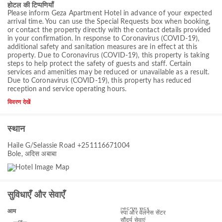
होटल की टिप्पणियाँ
Please inform Geza Apartment Hotel in advance of your expected
arrival time. You can use the Special Requests box when booking,
or contact the property directly with the contact details provided
in your confirmation. In response to Coronavirus (COVID-19),
additional safety and sanitation measures are in effect at this
property. Due to Coronavirus (COVID-19), this property is taking
steps to help protect the safety of guests and staff. Certain
services and amenities may be reduced or unavailable as a result.
Due to Coronavirus (COVID-19), this property has reduced
reception and service operating hours.
विवरण देखें
स्थान
Haile G/Selassie Road +251116671004
Bole, अदिस अबाबा
सुविधाएँ और सेवाएँ
फिटनेस सेंटर
आम
स्पा और वेलनेस सेंटर
सौंदर्य सेवाएं