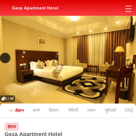
Geza Apartment Hotel
1 / 46
अवलोकन
कमरे
विवरण
नीतियाँ
स्थान
सुविधाएँ
FAQ
होटल
Geza Apartment Hotel