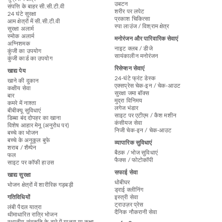
उबटन
संपत्ति के बाहर सी.सी.टी.वी
शरीर पर लपेट
24 घंटे सुरक्षा
प्रकाश चिकित्सा
आम क्षेत्रों में सी.सी.टी.वी
स्पा लाउंज / विश्राम क्षेत्र
सुरक्षा अलार्म
स्मोक अलार्म
मनोरंजन और पारिवारिक सेवाएं
अग्निशमक
नाइट क्लब / डीजे
कुंजी का उपयोग
सायंकालीन मनोरंजन
कुंजी कार्ड का उपयोग
रिसेप्शन सेवाएं
खाद्य पेय
24-घंटे फ्रंट डेस्क
खाने की दुकान
एक्सप्रेस चेक-इन / चेक-आउट
कक्षीय सेवा
सुरक्षा जमा बॉक्स
बार
मुद्रा विनिमय
कमरे में नाश्ता
लगेज भंडार
बीबीक्यू सुविधाएं
साइट पर एटीएम / कैश मशीन
डिब्बा बंद दोपहर का खाना
कंसीयज सेवा
विशेष आहार मेनू (अनुरोध पर)
निजी चेक-इन / चेक-आउट
बच्चे का भोजन
बच्चे के अनुकूल बुफे
व्यापारिक सुविधाएं
शराब / शैम्पेन
बैठक / भोज सुविधाएं
फल
फैक्स / फोटोकॉपी
साइट पर कॉफी हाउस
सफाई सेवा
खाद्य सुरक्षा
धोबीघर
भोजन क्षेत्रों में शारीरिक गड़बड़ी
ड्राई क्लीनिंग
गतिविधियों
इस्त्री सेवा
ट्राउज़र प्रेस
लंबी पैदल यात्रा
दैनिक नौकरानी सेवा
थीमाधारित रात्रि भोजन