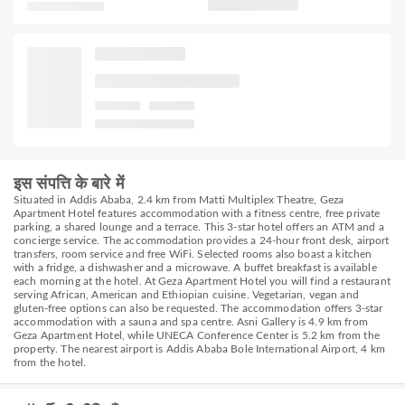
इस संपत्ति के बारे में
Situated in Addis Ababa, 2.4 km from Matti Multiplex Theatre, Geza
Apartment Hotel features accommodation with a fitness centre, free private
parking, a shared lounge and a terrace. This 3-star hotel offers an ATM and a
concierge service. The accommodation provides a 24-hour front desk, airport
transfers, room service and free WiFi. Selected rooms also boast a kitchen
with a fridge, a dishwasher and a microwave. A buffet breakfast is available
each morning at the hotel. At Geza Apartment Hotel you will find a restaurant
serving African, American and Ethiopian cuisine. Vegetarian, vegan and
gluten-free options can also be requested. The accommodation offers 3-star
accommodation with a sauna and spa centre. Asni Gallery is 4.9 km from
Geza Apartment Hotel, while UNECA Conference Center is 5.2 km from the
property. The nearest airport is Addis Ababa Bole International Airport, 4 km
from the hotel.