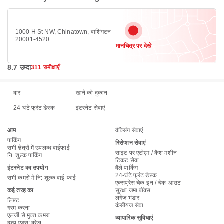
1000 H St NW, Chinatown, वाशिंगटन
20001-4520
मानचित्र पर देखें
8.7 उम्दा
311 समीक्षाएँ
बार
खाने की दुकान
24-घंटे फ्रंट डेस्क
इंटरनेट सेवाएं
आम
वैक्सिंग सेवाएं
पार्किंग
रिसेप्शन सेवाएं
सभी क्षेत्रों में उपलब्ध वाईफाई
साइट पर एटीएम / कैश मशीन
नि: शुल्क पार्किंग
टिकट सेवा
इंटरनेट का उपयोग
वैले पार्किंग
24-घंटे फ्रंट डेस्क
सभी कमरों में नि: शुल्‍क वाई-फाई
एक्सप्रेस चेक-इन / चेक-आउट
कई तरह का
सुरक्षा जमा बॉक्स
लगेज भंडार
लिफ़्ट
कंसीयज सेवा
गरम करना
एलर्जी से मुक्त कमरा
व्यापारिक सुविधाएं
दृश्य एड्स: ब्रेल