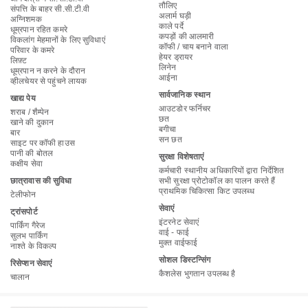
तौलिए
संपत्ति के बाहर सी.सी.टी.वी
अलार्म घड़ी
अग्निशमक
काले पर्दे
धूम्रपान रहित कमरे
कपड़ों की आलमारी
विकलांग मेहमानों के लिए सुविधाएं
कॉफी / चाय बनाने वाला
परिवार के कमरे
हेयर ड्रायर
लिफ़्ट
लिनेन
धूम्रपान न करने के दौरान
आईना
व्हीलचेयर से पहुंचने लायक
सार्वजानिक स्थान
खाद्य पेय
आउटडोर फर्निचर
शराब / शैम्पेन
छत
खाने की दुकान
बगीचा
बार
सन छत
साइट पर कॉफी हाउस
पानी की बोतल
सुरक्षा विशेषताएं
कक्षीय सेवा
कर्मचारी स्थानीय अधिकारियों द्वारा निर्देशित
छात्रावास की सुविधा
सभी सुरक्षा प्रोटोकॉल का पालन करते हैं
प्राथमिक चिकित्सा किट उपलब्ध
टेलीफोन
सेवाएं
ट्रांसपोर्ट
इंटरनेट सेवाएं
पार्किंग गैरेज
वाई - फाई
सुलभ पार्किंग
मुक्त वाईफाई
नाश्ते के विकल्प
सोशल डिस्टन्सिंग
रिसेप्शन सेवाएं
कैशलेस भुगतान उपलब्ध है
चालान