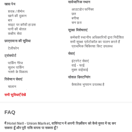
सार्वजानिक स्थान
खाद्य पेय
आउटडोर फर्निचर
शराब / शैम्पेन
छत
खाने की दुकान
बगीचा
बार
सन छत
साइट पर कॉफी हाउस
पानी की बोतल
सुरक्षा विशेषताएं
कक्षीय सेवा
कर्मचारी स्थानीय अधिकारियों द्वारा निर्देशित
छात्रावास की सुविधा
सभी सुरक्षा प्रोटोकॉल का पालन करते हैं
प्राथमिक चिकित्सा किट उपलब्ध
टेलीफोन
सेवाएं
ट्रांसपोर्ट
इंटरनेट सेवाएं
पार्किंग गैरेज
वाई - फाई
सुलभ पार्किंग
मुक्त वाईफाई
नाश्ते के विकल्प
सोशल डिस्टन्सिंग
रिसेप्शन सेवाएं
कैशलेस भुगतान उपलब्ध है
चालान
सभी सुविधाएँ देखें
FAQ
मैं Hotel Nell - Union Market, वाशिंगटन में अपनी रिज़र्वेशन को कैसे मुफ्त में रद्द कर
सकता हूँ और पूरी राशि वापस पा सकता हूँ?