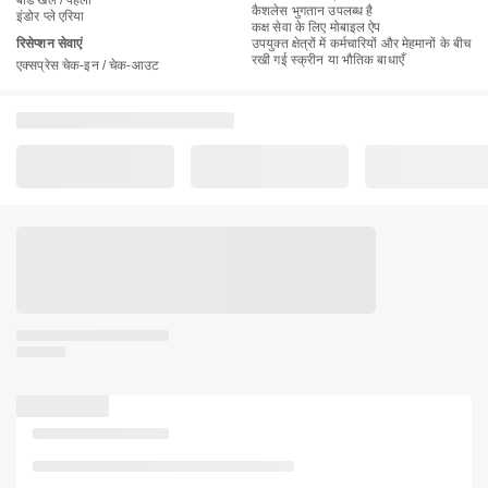
बोर्ड खेल / पहेली
कैशलेस भुगतान उपलब्ध है
इंडोर प्ले एरिया
कक्ष सेवा के लिए मोबाइल ऐप
रिसेप्शन सेवाएं
उपयुक्त क्षेत्रों में कर्मचारियों और मेहमानों के बीच
रखी गई स्क्रीन या भौतिक बाधाएँ
एक्सप्रेस चेक-इन / चेक-आउट