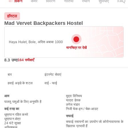
अवलोकन
कमरे
विवरण
नीतियाँ
स्थान
सुविधाएँ
FAQ
हॉस्टल
Mad Vervet Backpackers Hostel
Haya Hulet, Bole, अदिस अबाबा 1000
मानचित्र पर देखें
8.3 उम्दा
164 समीक्षाएँ
बार
इंटरनेट सेवाएं
हवाई अड्डे के शटल
वाई - फाई
आम
मुद्रा विनिमय
यात्रा डेस्क
पालतू पशुओं के लिए अनुमति है
लगेज भंडार
कई तरह का
निजी चेक-इन / चेक-आउट
धूम्रपान रहित कमरे
सफाई
धुम्रपान क्षेत्र
सफाई रसायनों का उपयोग जो कोरोनावायरस के
24 घंटे सुरक्षा
खिलाफ प्रभावी हैं
अग्निशमक