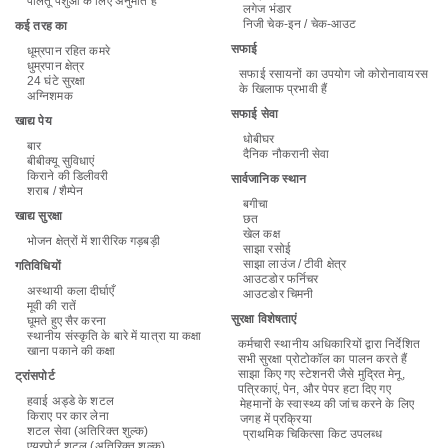
पालतू पशुओं के लिए अनुमति है
लगेज भंडार
निजी चेक-इन / चेक-आउट
कई तरह का
सफाई
धूम्रपान रहित कमरे
धुम्रपान क्षेत्र
सफाई रसायनों का उपयोग जो कोरोनावायरस
24 घंटे सुरक्षा
के खिलाफ प्रभावी हैं
अग्निशमक
सफाई सेवा
खाद्य पेय
धोबीघर
बार
दैनिक नौकरानी सेवा
बीबीक्यू सुविधाएं
किराने की डिलीवरी
सार्वजानिक स्थान
शराब / शैम्पेन
बगीचा
खाद्य सुरक्षा
छत
खेल कक्ष
भोजन क्षेत्रों में शारीरिक गड़बड़ी
साझा रसोई
साझा लाउंज / टीवी क्षेत्र
गतिविधियों
आउटडोर फर्निचर
अस्थायी कला दीर्घाएँ
आउटडोर चिमनी
मूवी की रातें
सुरक्षा विशेषताएं
घूमते हुए सैर करना
स्थानीय संस्कृति के बारे में यात्रा या कक्षा
कर्मचारी स्थानीय अधिकारियों द्वारा निर्देशित
खाना पकाने की कक्षा
सभी सुरक्षा प्रोटोकॉल का पालन करते हैं
साझा किए गए स्टेशनरी जैसे मुद्रित मेनू,
ट्रांसपोर्ट
पत्रिकाएं, पेन, और पेपर हटा दिए गए
हवाई अड्डे के शटल
मेहमानों के स्वास्थ्य की जांच करने के लिए
किराए पर कार लेना
जगह में प्रक्रिया
शटल सेवा (अतिरिक्त शुल्क)
प्राथमिक चिकित्सा किट उपलब्ध
एयरपोर्ट शटल (अतिरिक्त शुल्क)