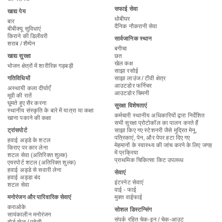
सफाई सेवा
खाद्य पेय
धोबीघर
बार
दैनिक नौकरानी सेवा
बीबीक्यू सुविधाएं
किराने की डिलीवरी
सार्वजानिक स्थान
शराब / शैम्पेन
बगीचा
खाद्य सुरक्षा
छत
खेल कक्ष
भोजन क्षेत्रों में शारीरिक गड़बड़ी
साझा रसोई
गतिविधियों
साझा लाउंज / टीवी क्षेत्र
आउटडोर फर्निचर
अस्थायी कला दीर्घाएँ
आउटडोर चिमनी
मूवी की रातें
घूमते हुए सैर करना
सुरक्षा विशेषताएं
स्थानीय संस्कृति के बारे में यात्रा या कक्षा
कर्मचारी स्थानीय अधिकारियों द्वारा निर्देशित
खाना पकाने की कक्षा
सभी सुरक्षा प्रोटोकॉल का पालन करते हैं
ट्रांसपोर्ट
साझा किए गए स्टेशनरी जैसे मुद्रित मेनू,
पत्रिकाएं, पेन, और पेपर हटा दिए गए
हवाई अड्डे के शटल
मेहमानों के स्वास्थ्य की जांच करने के लिए जगह
किराए पर कार लेना
में प्रक्रिया
शटल सेवा (अतिरिक्त शुल्क)
प्राथमिक चिकित्सा किट उपलब्ध
एयरपोर्ट शटल (अतिरिक्त शुल्क)
हवाई अड्डे से सवारी लेना
सेवाएं
हवाई अड्डा बंद
इंटरनेट सेवाएं
शटल सेवा
वाई - फाई
मनोरंजन और पारिवारिक सेवाएं
मुक्त वाईफाई
कराओके
सोशल डिस्टन्सिंग
सायंकालीन मनोरंजन
संपर्क रहित चेक-इन / चेक-आउट