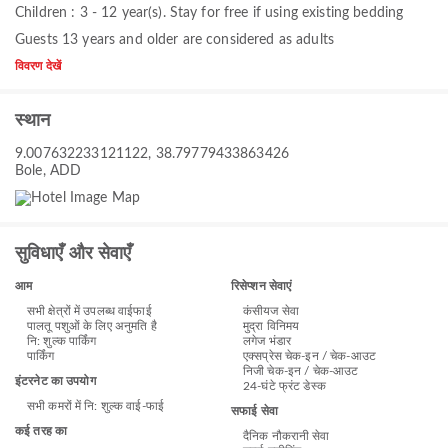
Children : 3 - 12 year(s). Stay for free if using existing bedding
Guests 13 years and older are considered as adults
विवरण देखें
स्थान
9.007632233121122, 38.79779433863426
Bole, ADD
सुविधाएँ और सेवाएँ
आम
रिसेप्शन सेवाएं
सभी क्षेत्रों में उपलब्ध वाईफाई
कंसीयज सेवा
पालतू पशुओं के लिए अनुमति है
मुद्रा विनिमय
नि: शुल्क पार्किंग
लगेज भंडार
पार्किंग
एक्सप्रेस चेक-इन / चेक-आउट
निजी चेक-इन / चेक-आउट
इंटरनेट का उपयोग
24-घंटे फ्रंट डेस्क
सभी कमरों में नि: शुल्‍क वाई-फाई
सफाई सेवा
कई तरह का
दैनिक नौकरानी सेवा