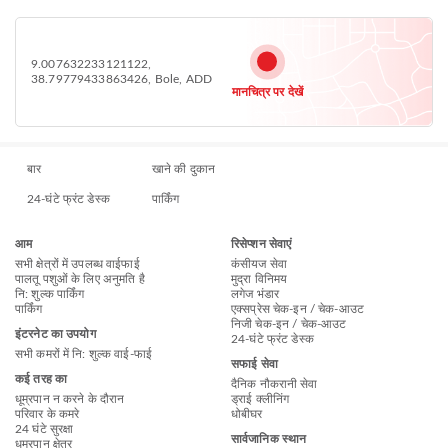
9.007632233121122,
38.79779433863426, Bole, ADD
मानचित्र पर देखें
बार
खाने की दुकान
24-घंटे फ्रंट डेस्क
पार्किंग
आम
रिसेप्शन सेवाएं
सभी क्षेत्रों में उपलब्ध वाईफाई
कंसीयज सेवा
पालतू पशुओं के लिए अनुमति है
मुद्रा विनिमय
नि: शुल्क पार्किंग
लगेज भंडार
पार्किंग
एक्सप्रेस चेक-इन / चेक-आउट
निजी चेक-इन / चेक-आउट
इंटरनेट का उपयोग
24-घंटे फ्रंट डेस्क
सभी कमरों में नि: शुल्‍क वाई-फाई
सफाई सेवा
कई तरह का
दैनिक नौकरानी सेवा
धूम्रपान न करने के दौरान
ड्राई क्लीनिंग
परिवार के कमरे
धोबीघर
24 घंटे सुरक्षा
सार्वजानिक स्थान
धुम्रपान क्षेत्र