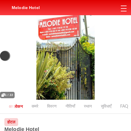
Melodie Hotel
1 / 22
अवलोकन
कमरे
विवरण
नीतियाँ
स्थान
सुविधाएँ
FAQ
होटल
Melodie Hotel