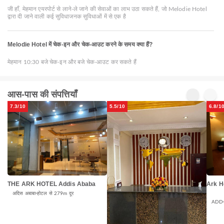
जी हाँ, मेहमान एयरपोर्ट से लाने-ले जाने की सेवाओं का लाभ उठा सकते हैं, जो Melodie Hotel
द्वारा दी जाने वाली कई सुविधाजनक सुविधाओं में से एक है
Melodie Hotel में चेक-इन और चेक-आउट करने के समय क्या हैं?
मेहमान 10:30 बजे चेक-इन और बजे चेक-आउट कर सकते हैं
आस-पास की संपत्तियाँ
7.3/10
5.5/10
6.8/1
THE ARK HOTEL Addis Ababa
Ark H
अदिस अबाबा
होटल से 279m दूर
ADD