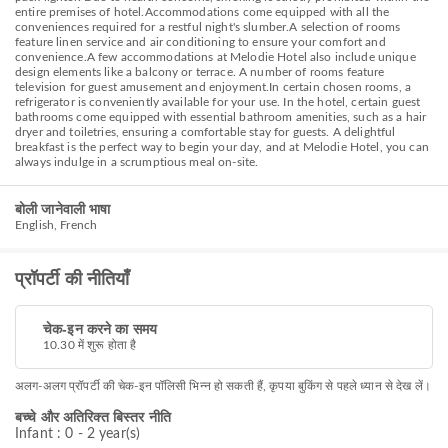
entire premises of hotel.Accommodations come equipped with all the
conveniences required for a restful night's slumber.A selection of rooms
feature linen service and air conditioning to ensure your comfort and
convenience.A few accommodations at Melodie Hotel also include unique
design elements like a balcony or terrace. A number of rooms feature
television for guest amusement and enjoyment.In certain chosen rooms, a
refrigerator is conveniently available for your use. In the hotel, certain guest
bathrooms come equipped with essential bathroom amenities, such as a hair
dryer and toiletries, ensuring a comfortable stay for guests. A delightful
breakfast is the perfect way to begin your day, and at Melodie Hotel, you can
always indulge in a scrumptious meal on-site.
बोली जानेवाली भाषा
English, French
प्रॉपर्टी की नीतियाँ
चेक-इन करने का समय
10.30 में शुरू होता है
अलग-अलग प्रॉपर्टी की चेक-इन पॉलिसी भिन्न हो सकती हैं, कृपया बुकिंग से पहले ध्यान से देख लें।
बच्चे और अतिरिक्त बिस्तर नीति
Infant : 0 - 2 year(s)