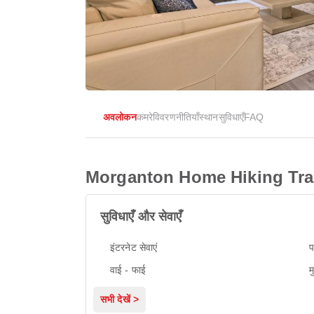
अवलोकन
कमरे
विवरण
नीतियाँ
स्थान
सुविधाएँ
FAQ
Morganton Home Hiking Trai
सुविधाएँ और सेवाएँ
इंटरनेट सेवाएं
प
वाई - फाई
म
सभी देखें >