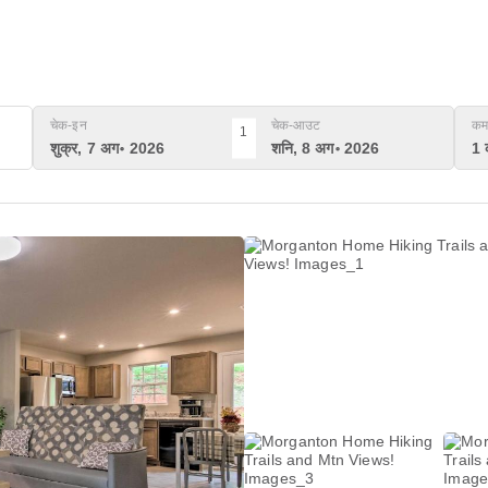
चेक-इन
चेक-आउट
कम
1
शुक्र, 7 अग॰ 2026
शनि, 8 अग॰ 2026
1 