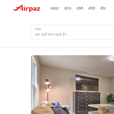
फ़्लाइट
होटल
प्रोमो
ऑर्डर
डील
गंतव्य