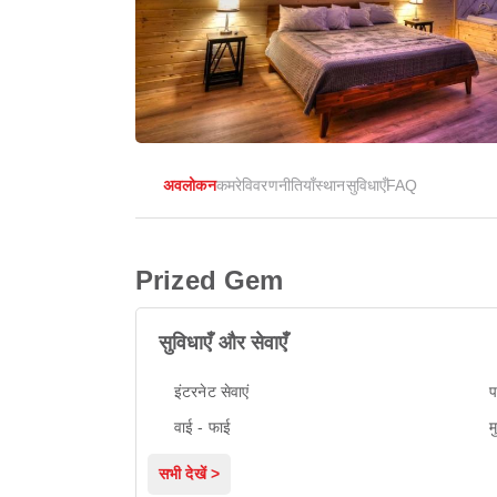
अवलोकन
कमरे
विवरण
नीतियाँ
स्थान
सुविधाएँ
FAQ
Prized Gem
सुविधाएँ और सेवाएँ
इंटरनेट सेवाएं
प
वाई - फाई
म
सभी देखें >