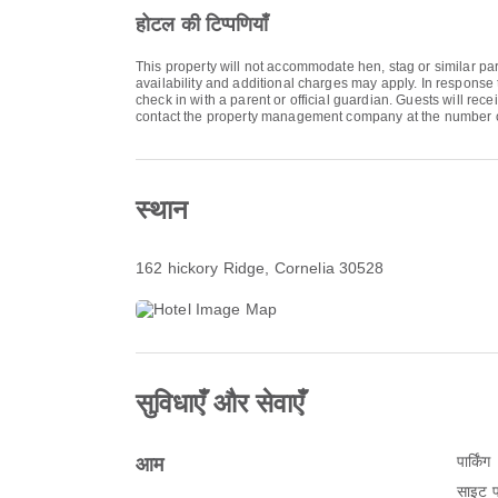
होटल की टिप्पणियाँ
This property will not accommodate hen, stag or similar par
availability and additional charges may apply. In response 
check in with a parent or official guardian. Guests will rec
contact the property management company at the number o
स्थान
162 hickory Ridge
, Cornelia 30528
सुविधाएँ और सेवाएँ
पार्किंग
आम
साइट पर