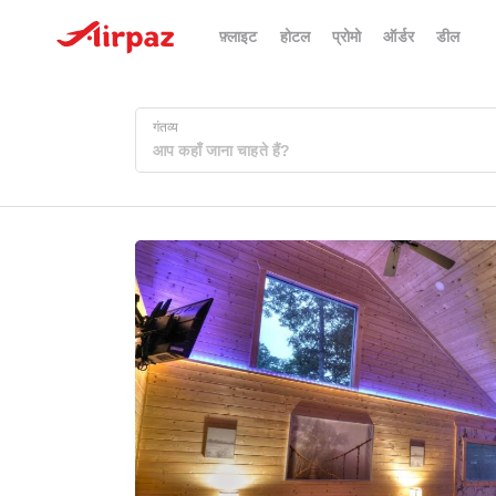
फ़्लाइट
होटल
प्रोमो
ऑर्डर
डील
गंतव्य