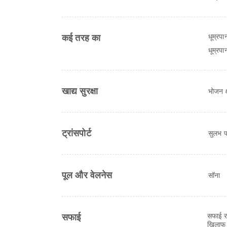
धूम्रप
कई तरह का
धूम्रपा
खाद्य सुरक्षा
भोजन क्ष
ट्रांसपोर्ट
सुलभ पा
पूल और वेलनेस
सॉना
सफाई र
सफाई
खिलाफ प