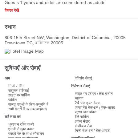
Guests 1 years and older are considered as adults
विवरण देखें
स्थान
806 15th Street NW, Washington, District of Columbia, 20005
Downtown DC, वाशिंगटन 20005
सुविधाएँ और सेवाएँ
आम
वैक्सिंग सेवाएं
निजी पार्किंग
रिसेप्शन सेवाएं
सशुल्क वाईफाई
साइट पर एटीएम / कैश मशीन
साइट पर पार्किंग
चालान
पार्किंग
24-घंटे फ्रंट डेस्क
पालतू पशुओं के लिए अनुमति है
एक्सप्रेस चेक-इन / चेक-आउट
सभी क्षेत्रों में उपलब्ध वाईफाई
सुरक्षा जमा बॉक्स
कई तरह का
वैले पार्किंग
लगेज भंडार
धूम्रपान रहित कमरे
कंसीयज सेवा
एलर्जी से मुक्त कमरा
निजी चेक-इन / चेक-आउट
पकड़ो रेल के साथ शौचालय