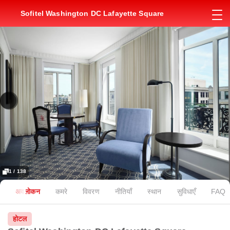
Sofitel Washington DC Lafayette Square
1 / 138
अवलोकन
कमरे
विवरण
नीतियाँ
स्थान
सुविधाएँ
FAQ
होटल