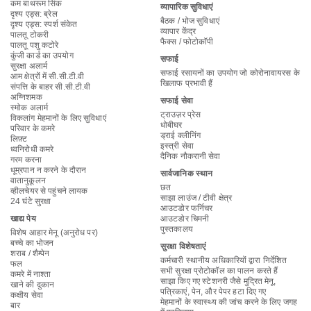
कम बाथरूम सिंक
व्यापारिक सुविधाएं
दृश्य एड्स: ब्रेल
बैठक / भोज सुविधाएं
दृश्य एड्स: स्पर्श संकेत
व्यापार केंद्र
पालतू टोकरी
फैक्स / फोटोकॉपी
पालतू पशु कटोरे
कुंजी कार्ड का उपयोग
सफाई
सुरक्षा अलार्म
सफाई रसायनों का उपयोग जो कोरोनावायरस के
आम क्षेत्रों में सी.सी.टी.वी
खिलाफ प्रभावी हैं
संपत्ति के बाहर सी.सी.टी.वी
अग्निशमक
सफाई सेवा
स्मोक अलार्म
ट्राउज़र प्रेस
विकलांग मेहमानों के लिए सुविधाएं
धोबीघर
परिवार के कमरे
ड्राई क्लीनिंग
लिफ़्ट
इस्त्री सेवा
ध्वनिरोधी कमरे
दैनिक नौकरानी सेवा
गरम करना
धूम्रपान न करने के दौरान
सार्वजानिक स्थान
वातानुकूलन
छत
व्हीलचेयर से पहुंचने लायक
साझा लाउंज / टीवी क्षेत्र
24 घंटे सुरक्षा
आउटडोर फर्निचर
खाद्य पेय
आउटडोर चिमनी
पुस्तकालय
विशेष आहार मेनू (अनुरोध पर)
बच्चे का भोजन
सुरक्षा विशेषताएं
शराब / शैम्पेन
कर्मचारी स्थानीय अधिकारियों द्वारा निर्देशित
फल
सभी सुरक्षा प्रोटोकॉल का पालन करते हैं
कमरे में नाश्ता
साझा किए गए स्टेशनरी जैसे मुद्रित मेनू,
खाने की दुकान
पत्रिकाएं, पेन, और पेपर हटा दिए गए
कक्षीय सेवा
मेहमानों के स्वास्थ्य की जांच करने के लिए जगह
बार