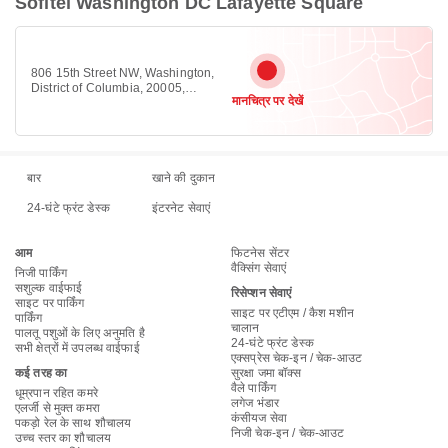
Sofitel Washington DC Lafayette Square
806 15th Street NW, Washington,
District of Columbia, 20005,
मानचित्र पर देखें
Downtown DC, वाशिंगटन 20005
बार
खाने की दुकान
24-घंटे फ्रंट डेस्क
इंटरनेट सेवाएं
आम
फिटनेस सेंटर
वैक्सिंग सेवाएं
निजी पार्किंग
सशुल्क वाईफाई
रिसेप्शन सेवाएं
साइट पर पार्किंग
साइट पर एटीएम / कैश मशीन
पार्किंग
चालान
पालतू पशुओं के लिए अनुमति है
24-घंटे फ्रंट डेस्क
सभी क्षेत्रों में उपलब्ध वाईफाई
एक्सप्रेस चेक-इन / चेक-आउट
कई तरह का
सुरक्षा जमा बॉक्स
वैले पार्किंग
धूम्रपान रहित कमरे
लगेज भंडार
एलर्जी से मुक्त कमरा
कंसीयज सेवा
पकड़ो रेल के साथ शौचालय
निजी चेक-इन / चेक-आउट
उच्च स्तर का शौचालय