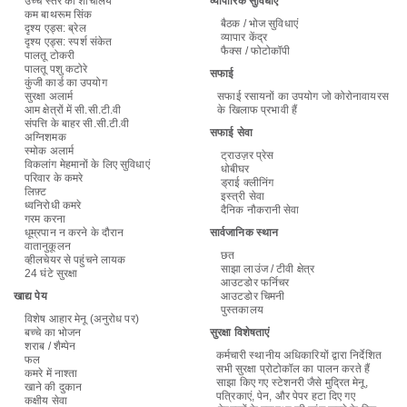
उच्च स्तर का शौचालय
व्यापारिक सुविधाएं
कम बाथरूम सिंक
बैठक / भोज सुविधाएं
दृश्य एड्स: ब्रेल
व्यापार केंद्र
दृश्य एड्स: स्पर्श संकेत
फैक्स / फोटोकॉपी
पालतू टोकरी
पालतू पशु कटोरे
सफाई
कुंजी कार्ड का उपयोग
सुरक्षा अलार्म
सफाई रसायनों का उपयोग जो कोरोनावायरस
आम क्षेत्रों में सी.सी.टी.वी
के खिलाफ प्रभावी हैं
संपत्ति के बाहर सी.सी.टी.वी
सफाई सेवा
अग्निशमक
स्मोक अलार्म
ट्राउज़र प्रेस
विकलांग मेहमानों के लिए सुविधाएं
धोबीघर
परिवार के कमरे
ड्राई क्लीनिंग
लिफ़्ट
इस्त्री सेवा
ध्वनिरोधी कमरे
दैनिक नौकरानी सेवा
गरम करना
धूम्रपान न करने के दौरान
सार्वजानिक स्थान
वातानुकूलन
छत
व्हीलचेयर से पहुंचने लायक
साझा लाउंज / टीवी क्षेत्र
24 घंटे सुरक्षा
आउटडोर फर्निचर
खाद्य पेय
आउटडोर चिमनी
पुस्तकालय
विशेष आहार मेनू (अनुरोध पर)
बच्चे का भोजन
सुरक्षा विशेषताएं
शराब / शैम्पेन
कर्मचारी स्थानीय अधिकारियों द्वारा निर्देशित
फल
सभी सुरक्षा प्रोटोकॉल का पालन करते हैं
कमरे में नाश्ता
साझा किए गए स्टेशनरी जैसे मुद्रित मेनू,
खाने की दुकान
पत्रिकाएं, पेन, और पेपर हटा दिए गए
कक्षीय सेवा