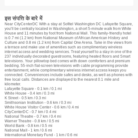
इस संपत्ति के बारे में
Near CityCenterDC With a stay at Sofitel Washington DC Lafayette Square,
you'll be centrally located in Washington, a short 5-minute walk from White
House and 11 minutes by foot from National Mall. This family-friendly hotel
is 0.7 mi (1.2 km) from National Museum of African American History and
Culture and 0.8 mi (1.2 km) from Capital One Arena. Take in the views from
a terrace and make use of amenities such as complimentary wireless
internet access and wedding services. Treat yourself to a stay in one of the
237 individually decorated guestrooms, featuring heated floors and Smart
televisions. Your pillowtop bed comes with down comforters and premium
bedding. 55-inch flat-screen televisions with cable programming provide
entertainment, while complimentary wireless internet access keeps you
connected. Conveniences include safes and desks, as well as phones with
free local calls. Distances are displayed to the nearest 0.1 mile and
kilometer.
Lafayette Square - 0.1 km / 0.1 mi
White House - 0.4 km / 0.3 mi
K Street - 0.5 km / 0.3 mi
Smithsonian Institution - 0.6 km / 0.3 mi
White House Visitor Center - 0.6 km / 0.4 mi
CityCenterDC - 0.7 km / 0.4 mi
National Theatre - 0.7 km / 0.4 mi
Warner Theatre - 0.8 km / 0.5 mi
World Bank - 0.8 km / 0.5 mi
National Mall - 1 km / 0.6 mi
International Monetary Fund - 1 km / 0.6 mi