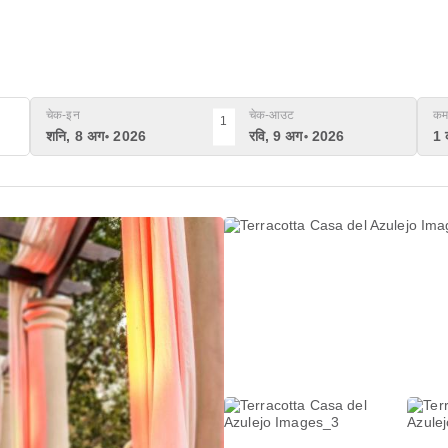
चेक-इन
चेक-आउट
कम
1
शनि, 8 अग॰ 2026
रवि, 9 अग॰ 2026
1 