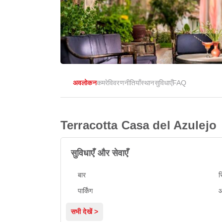
अवलोकन
कमरे
विवरण
नीतियाँ
स्थान
सुविधाएँ
FAQ
Terracotta Casa del Azulejo
सुविधाएँ और सेवाएँ
बार
स
पार्किंग
आ
सभी देखें >