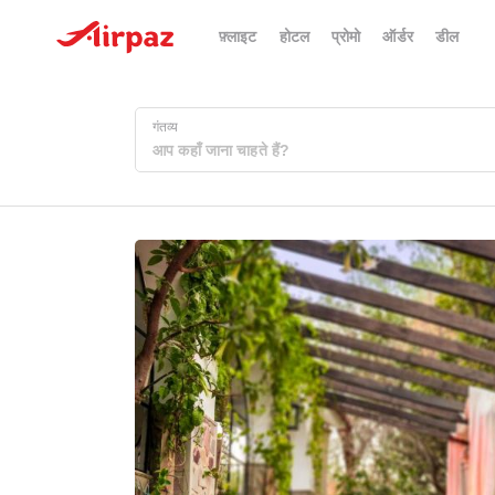
फ़्लाइट
होटल
प्रोमो
ऑर्डर
डील
गंतव्य