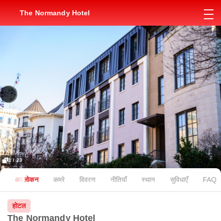
The Normandy Hotel
1 / 23
अवलोकन
कमरे
विवरण
नीतियाँ
स्थान
सुविधाएँ
FAQ
होटल
The Normandy Hotel