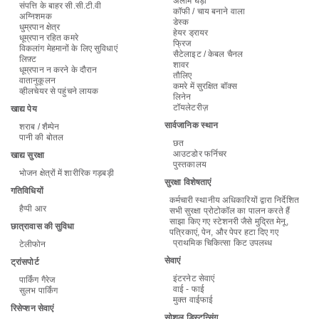
अलार्म घड़ी
संपत्ति के बाहर सी.सी.टी.वी
कॉफी / चाय बनाने वाला
अग्निशमक
डेस्क
धुम्रपान क्षेत्र
हेयर ड्रायर
धूम्रपान रहित कमरे
फ्रिज
विकलांग मेहमानों के लिए सुविधाएं
सैटेलाइट / केबल चैनल
लिफ़्ट
शावर
धूम्रपान न करने के दौरान
तौलिए
वातानुकूलन
कमरे में सुरक्षित बॉक्स
व्हीलचेयर से पहुंचने लायक
लिनेन
टॉयलेटरीज़
खाद्य पेय
सार्वजानिक स्थान
शराब / शैम्पेन
पानी की बोतल
छत
आउटडोर फर्निचर
खाद्य सुरक्षा
पुस्तकालय
भोजन क्षेत्रों में शारीरिक गड़बड़ी
सुरक्षा विशेषताएं
गतिविधियों
कर्मचारी स्थानीय अधिकारियों द्वारा निर्देशित
हैप्पी आर
सभी सुरक्षा प्रोटोकॉल का पालन करते हैं
साझा किए गए स्टेशनरी जैसे मुद्रित मेनू,
छात्रावास की सुविधा
पत्रिकाएं, पेन, और पेपर हटा दिए गए
प्राथमिक चिकित्सा किट उपलब्ध
टेलीफोन
सेवाएं
ट्रांसपोर्ट
इंटरनेट सेवाएं
पार्किंग गैरेज
वाई - फाई
सुलभ पार्किंग
मुक्त वाईफाई
रिसेप्शन सेवाएं
सोशल डिस्टन्सिंग