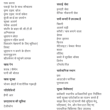
गरम करना
सफाई सेवा
पकड़ो रेल के साथ शौचालय
इस्त्री सेवा
दृश्य एड्स: ब्रेल
दैनिक नौकरानी सेवा
दृश्य एड्स: स्पर्श संकेत
कुंजी कार्ड का उपयोग
सभी कमरों में उपलब्ध है
सुरक्षा अलार्म
चिमनी
स्मोक अलार्म
अलार्म घड़ी
संपत्ति के बाहर सी.सी.टी.वी
कॉफी / चाय बनाने वाला
अग्निशमक
डेस्क
धुम्रपान क्षेत्र
हेयर ड्रायर
धूम्रपान रहित कमरे
फ्रिज
विकलांग मेहमानों के लिए सुविधाएं
सैटेलाइट / केबल चैनल
लिफ़्ट
शावर
धूम्रपान न करने के दौरान
तौलिए
वातानुकूलन
कमरे में सुरक्षित बॉक्स
व्हीलचेयर से पहुंचने लायक
लिनेन
खाद्य पेय
टॉयलेटरीज़
शराब / शैम्पेन
सार्वजानिक स्थान
पानी की बोतल
छत
खाद्य सुरक्षा
आउटडोर फर्निचर
पुस्तकालय
भोजन क्षेत्रों में शारीरिक गड़बड़ी
सुरक्षा विशेषताएं
गतिविधियों
कर्मचारी स्थानीय अधिकारियों द्वारा निर्देशित
हैप्पी आर
सभी सुरक्षा प्रोटोकॉल का पालन करते हैं
छात्रावास की सुविधा
साझा किए गए स्टेशनरी जैसे मुद्रित मेनू,
पत्रिकाएं, पेन, और पेपर हटा दिए गए
टेलीफोन
प्राथमिक चिकित्सा किट उपलब्ध