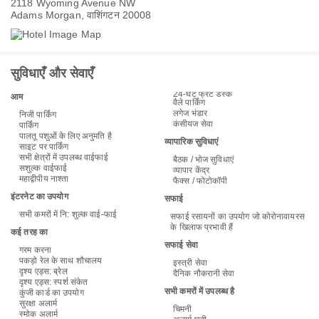
2118 Wyoming Avenue NW
Adams Morgan, वाशिंगटन 20008
सुविधाएँ और सेवाएँ
24-घंटे फ्रंट डेस्क
आम
वैले पार्किंग
लगेज भंडार
निजी पार्किंग
कंसीयज सेवा
पार्किंग
पालतू पशुओं के लिए अनुमति है
व्यापारिक सुविधाएं
साइट पर पार्किंग
सभी क्षेत्रों में उपलब्ध वाईफाई
बैठक / भोज सुविधाएं
सशुल्क वाईफाई
व्यापार केंद्र
महाद्वीपीय नाश्ता
फैक्स / फोटोकॉपी
इंटरनेट का उपयोग
सफाई
सभी कमरों में नि: शुल्‍क वाई-फाई
सफाई रसायनों का उपयोग जो कोरोनावायरस
के खिलाफ प्रभावी हैं
कई तरह का
सफाई सेवा
गरम करना
पकड़ो रेल के साथ शौचालय
इस्त्री सेवा
दृश्य एड्स: ब्रेल
दैनिक नौकरानी सेवा
दृश्य एड्स: स्पर्श संकेत
सभी कमरों में उपलब्ध है
कुंजी कार्ड का उपयोग
सुरक्षा अलार्म
चिमनी
स्मोक अलार्म