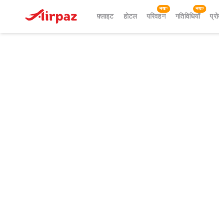
नया!
नया!
फ़्लाइट
होटल
परिवहन
गतिविधियाँ
प्रो