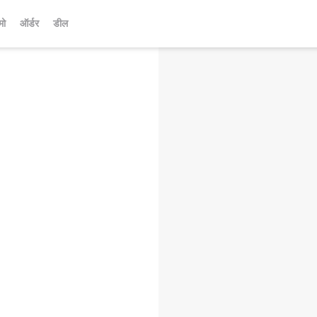
मो
ऑर्डर
डील