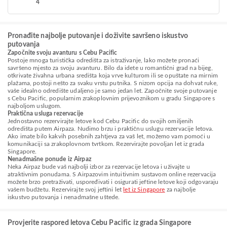
4
Pronađite najbolje putovanje i doživite savršeno iskustvo
putovanja
Započnite svoju avanturu s Cebu Pacific
Postoje mnoga turistička odredišta za istraživanje, lako možete pronaći
savršeno mjesto za svoju avanturu. Bilo da idete u romantični grad na bijeg,
otkrivate živahna urbana središta koja vrve kulturom ili se opuštate na mirnim
plažama, postoji nešto za svaku vrstu putnika. S nizom opcija na dohvat ruke,
vaše idealno odredište udaljeno je samo jedan let. Započnite svoje putovanje
s Cebu Pacific, popularnim zrakoplovnim prijevoznikom u gradu Singapore s
najboljom uslugom.
Praktična usluga rezervacije
Jednostavno rezervirajte letove kod Cebu Pacific do svojih omiljenih
odredišta putem Airpaza. Nudimo brzu i praktičnu uslugu rezervacije letova.
Ako imate bilo kakvih posebnih zahtjeva za vaš let, možemo vam pomoći u
komunikaciji sa zrakoplovnom tvrtkom. Rezervirajte povoljan let iz grada
Singapore.
Nenadmašne ponude iz Airpaz
Neka Airpaz bude vaš najbolji izbor za rezervacije letova i uživajte u
atraktivnim ponudama. S Airpazovim intuitivnim sustavom online rezervacija
možete brzo pretraživati, uspoređivati i osigurati jeftine letove koji odgovaraju
vašem budžetu. Rezervirajte svoj jeftini let
let iz Singapore
za najbolje
iskustvo putovanja i nenadmašne uštede.
Provjerite raspored letova Cebu Pacific iz grada Singapore