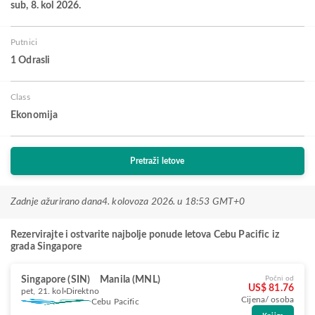
sub, 8. kol 2026.
Putnici
1 Odrasli
Class
Ekonomija
Pretraži letove
Zadnje ažurirano dana
4. kolovoza 2026. u 18:53 GMT+0
Rezervirajte i ostvarite najbolje ponude letova Cebu Pacific iz
grada Singapore
Singapore (SIN)
Manila (MNL)
Počni od
US$ 81.76
pet, 21. kol
Direktno
Cijena/ osoba
Cebu Pacific