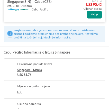
Singapore (SIN)
Cebu (CEB)
Počni od
US$ 90.42
čet, 3. ruj
Direktno
Cijena/ osoba
Cebu Pacific
Knjiga
Imajte na umu da cijene navedene na ovoj stranici možda nisu
ažurne i podložne promjenama bez prethodne najave. Nastojimo
pružiti najtočnije i najaktualnije informacije.
Cebu Pacific Informacije o letu iz Singapore
Ekskluzivne ponude letova
Singapore - Manila
US$ 81.76
Mjesec s najnižom cijenom
kol.
Ukupno odredišta