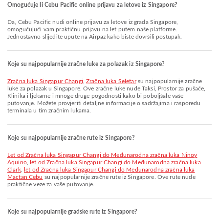
Omogućuje li Cebu Pacific online prijavu za letove iz Singapore?
Da, Cebu Pacific nudi online prijavu za letove iz grada Singapore,
omogućujući vam praktičnu prijavu na let putem naše platforme.
Jednostavno slijedite upute na Airpaz kako biste dovršili postupak.
Koje su najpopularnije zračne luke za polazak iz Singapore?
Zračna luka Singapur Changi
,
Zračna luka Seletar
su najpopularnije zračne
luke za polazak u Singapore. Ove zračne luke nude Taksi, Prostor za pušače,
Klinika i ljekarne i mnoge druge pogodnosti kako bi poboljšale vaše
putovanje. Možete provjeriti detaljne informacije o sadržajima i rasporedu
terminala u tim zračnim lukama.
Koje su najpopularnije zračne rute iz Singapore?
let od Zračna luka Singapur Changi do Međunarodna zračna luka Ninoy
Aquino
,
let od Zračna luka Singapur Changi do Međunarodna zračna luka
Clark
,
let od Zračna luka Singapur Changi do Međunarodna zračna luka
Mactan Cebu
su najpopularnije zračne rute iz Singapore. Ove rute nude
praktične veze za vaše putovanje.
Koje su najpopularnije gradske rute iz Singapore?