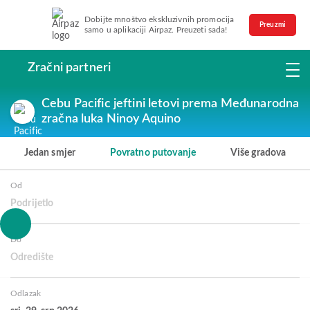
Dobijte mnoštvo ekskluzivnih promocija
Preuzmi
samo u aplikaciji Airpaz. Preuzeti sada!
Zračni partneri
Cebu Pacific jeftini letovi prema Međunarodna
zračna luka Ninoy Aquino
Jedan smjer
Povratno putovanje
Više gradova
Od
Podrijetlo
Do
Odredište
Odlazak