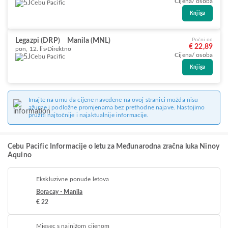
Cijena/ osoba
Cebu Pacific
Knjiga
Legazpi (DRP)
Manila (MNL)
Počni od
€ 22,89
pon, 12. lis
Direktno
Cijena/ osoba
Cebu Pacific
Knjiga
Imajte na umu da cijene navedene na ovoj stranici možda nisu
ažurne i podložne promjenama bez prethodne najave. Nastojimo
pružiti najtočnije i najaktualnije informacije.
Cebu Pacific Informacije o letu za Međunarodna zračna luka Ninoy
Aquino
Ekskluzivne ponude letova
Boracay - Manila
€ 22
Mjesec s najnižom cijenom