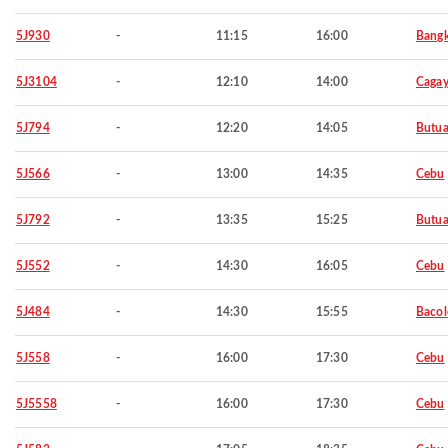
5J930
-
11:15
16:00
Bang
5J3104
-
12:10
14:00
Cagay
5J794
-
12:20
14:05
Butu
5J566
-
13:00
14:35
Cebu
5J792
-
13:35
15:25
Butu
5J552
-
14:30
16:05
Cebu
5J484
-
14:30
15:55
Baco
5J558
-
16:00
17:30
Cebu
5J5558
-
16:00
17:30
Cebu