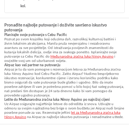
kol.
Pronađite najbolje putovanje i doživite savršeno iskustvo
putovanja
Planirajte svoje putovanje s Cebu Pacific
Poznat po svom krajoliku koji oduzima dah, raznolikoj kulturnoj baštini i
živim lokalnim atrakcijama, Manila pruža nevjerojatnu i nezaboravnu
avanturu za sve posjetitelje. Od istraživanja povijesnih znamenitosti do
kušanja lokalnih delicija, ovdje ima za svakoga ponešto. Isplanirajte svoje
putovanje sa Cebu Pacific do
Međunarodna zračna luka Ninoy Aquino
i
osvježite svoj um od užurbanosti svijeta.
Airpaz kao vaš partner na putovanju
Airpaz je tu da vam pomogne s rezervacijom letova za Međunarodna zračna
luka Ninoy Aquino kod Cebu Pacific. Zašto Airpaz? Nudimo besprijekorno
iskustvo rezervacije, konkurentne cijene i izvrsnu korisničku podršku kako
bismo osigurali da vaše putovanje bude glatko i ugodno. Bilo da imate
posebne zahtjeve ili vam je potrebna pomoć u bilo kojoj fazi vašeg putovanja,
naš predani tim dostupan je 24 sata dnevno kako bi vam pomogao da
provedete ugodno putovanje.
Letite do Međunarodna zračna luka Ninoy Aquino po najnižoj cijeni
Uz Airpaz osigurajte najjeftinije letove do odredišta iz snova. Uživajte u
odmoru sa svojim najdražima bez brige o svom budžetu jer Airpaz nudi brojne
posebne ponude za vas. Rezervirajte jeftini
let za Međunarodna zračna luka
Ninoy Aquino
na Airpaz za najbolje iskustvo putovanja i nenadmašne uštede.