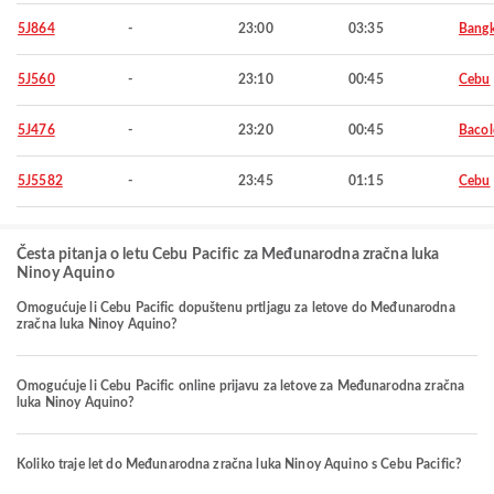
5J864
-
23:00
03:35
Bang
5J560
-
23:10
00:45
Cebu
5J476
-
23:20
00:45
Baco
5J5582
-
23:45
01:15
Cebu
Česta pitanja o letu Cebu Pacific za Međunarodna zračna luka
Ninoy Aquino
Omogućuje li Cebu Pacific dopuštenu prtljagu za letove do Međunarodna
zračna luka Ninoy Aquino?
Omogućuje li Cebu Pacific online prijavu za letove za Međunarodna zračna
luka Ninoy Aquino?
Koliko traje let do Međunarodna zračna luka Ninoy Aquino s Cebu Pacific?