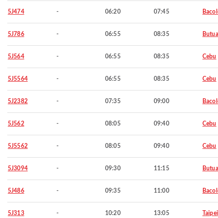
5J474
-
06:20
07:45
Baco
5J786
-
06:55
08:35
Butu
5J564
-
06:55
08:35
Cebu
5J5564
-
06:55
08:35
Cebu
5J2382
-
07:35
09:00
Baco
5J562
-
08:05
09:40
Cebu
5J5562
-
08:05
09:40
Cebu
5J3094
-
09:30
11:15
Butu
5J486
-
09:35
11:00
Baco
5J313
-
10:20
13:05
Taipei