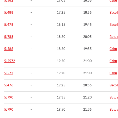
5J582
-
17:05
18:35
Cebu
5J488
-
17:25
18:55
Baco
5J478
-
18:15
19:45
Baco
5J788
-
18:20
20:05
Butu
5J586
-
18:20
19:55
Cebu
5J5572
-
19:20
21:00
Cebu
5J572
-
19:20
21:00
Cebu
5J476
-
19:25
20:55
Baco
5J790
-
19:35
21:20
Butu
5J790
-
19:50
21:35
Butu