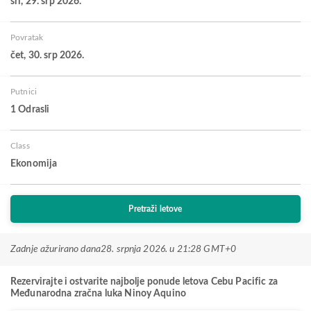
sri, 29. srp 2026.
Povratak
čet, 30. srp 2026.
Putnici
1 Odrasli
Class
Ekonomija
Pretraži letove
Zadnje ažurirano dana
28. srpnja 2026. u 21:28 GMT+0
Rezervirajte i ostvarite najbolje ponude letova Cebu Pacific za
Međunarodna zračna luka Ninoy Aquino