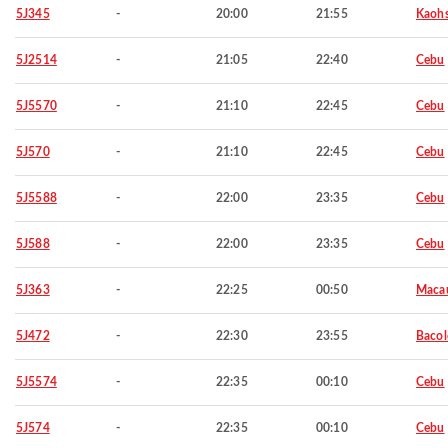
5J345
-
20:00
21:55
Kaohs
5J2514
-
21:05
22:40
Cebu
5J5570
-
21:10
22:45
Cebu
5J570
-
21:10
22:45
Cebu
5J5588
-
22:00
23:35
Cebu
5J588
-
22:00
23:35
Cebu
5J363
-
22:25
00:50
Maca
5J472
-
22:30
23:55
Baco
5J5574
-
22:35
00:10
Cebu
5J574
-
22:35
00:10
Cebu