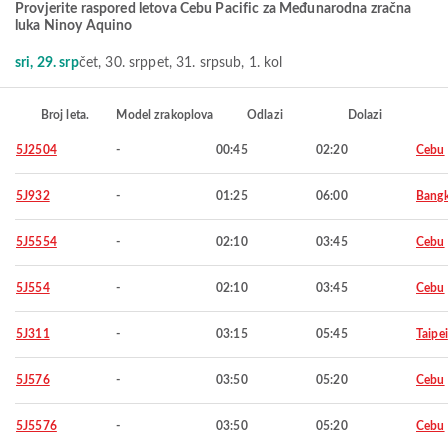
Provjerite raspored letova Cebu Pacific za Međunarodna zračna
luka Ninoy Aquino
sri, 29. srp
čet, 30. srp
pet, 31. srp
sub, 1. kol
Broj leta.
Model zrakoplova
Odlazi
Dolazi
5J2504
-
00:45
02:20
Cebu
5J932
-
01:25
06:00
Bang
5J5554
-
02:10
03:45
Cebu
5J554
-
02:10
03:45
Cebu
5J311
-
03:15
05:45
Taipei
5J576
-
03:50
05:20
Cebu
5J5576
-
03:50
05:20
Cebu