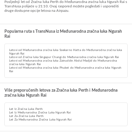
Posljednji let od Zračna luka Perth do Međunarodna zračna luka Ngurah Rai s
TransNusa polijeće u 21:10. Ovaj raspored možete pogledati i usporediti
druge dostupne opcije letova na Airpazu.
Popularna ruta s TransNusa iz Međunarodna zračna luka Ngurah
Rai
Letovi od Međunarodna zračna luka Soekarno Hatta do Međunarodna zračna luka
Ngurah Rai
Letovi od Zračna luka Singapur Changi do Međunarodna zračna luka Ngurah Rai
Letovi od Međunarodna zračna luka Zainuddin Abdul Madjid do Međunarodna
zračna luka Ngurah Rai
Letovi od Međunarodna zračna luka Phuket do Međunarodna zračna luka Ngurah
Rai
Više preporučenih letova za Zračna luka Perth i Međunarodna
zračna luka Ngurah Rai
Let Iz Zračna Luka Perth
Let Iz Međunarodna Zračna Luka Ngurah Rai
Let Za Zračna Luka Perth
Let Za Međunarodna Zračna Luka Ngurah Rai