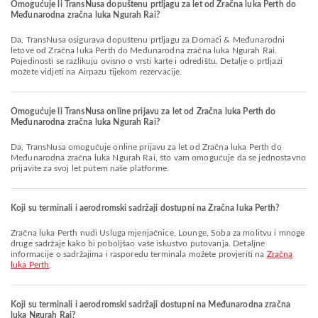
Omogućuje li TransNusa dopuštenu prtljagu za let od Zračna luka Perth do
Međunarodna zračna luka Ngurah Rai?
Da, TransNusa osigurava dopuštenu prtljagu za Domaći & Međunarodni
letove od Zračna luka Perth do Međunarodna zračna luka Ngurah Rai.
Pojedinosti se razlikuju ovisno o vrsti karte i odredištu. Detalje o prtljazi
možete vidjeti na Airpazu tijekom rezervacije.
Omogućuje li TransNusa online prijavu za let od Zračna luka Perth do
Međunarodna zračna luka Ngurah Rai?
Da, TransNusa omogućuje online prijavu za let od Zračna luka Perth do
Međunarodna zračna luka Ngurah Rai, što vam omogućuje da se jednostavno
prijavite za svoj let putem naše platforme.
Koji su terminali i aerodromski sadržaji dostupni na Zračna luka Perth?
Zračna luka Perth nudi Usluga mjenjačnice, Lounge, Soba za molitvu i mnoge
druge sadržaje kako bi poboljšao vaše iskustvo putovanja. Detaljne
informacije o sadržajima i rasporedu terminala možete provjeriti na
Zračna
luka Perth
.
Koji su terminali i aerodromski sadržaji dostupni na Međunarodna zračna
luka Ngurah Rai?