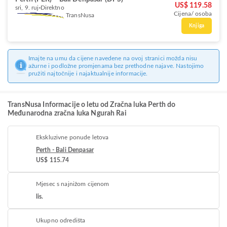
US$ 119.58
sri, 9. ruj
Direktno
Cijena/ osoba
TransNusa
Knjiga
Imajte na umu da cijene navedene na ovoj stranici možda nisu
ažurne i podložne promjenama bez prethodne najave. Nastojimo
pružiti najtočnije i najaktualnije informacije.
TransNusa Informacije o letu od Zračna luka Perth do
Međunarodna zračna luka Ngurah Rai
Ekskluzivne ponude letova
Perth - Bali Denpasar
US$ 115.74
Mjesec s najnižom cijenom
lis.
Ukupno odredišta