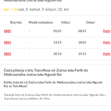
Međunarodna zračna luka Ngurah Rai
pet, 7. kol
sub, 8. kol
ned, 9. kol
pon, 10. kol
Broj leta.
Model zrakoplova
Odlazi
Dolazi
8B85
-
05:05
08:45
Perth
8B81
-
14:25
18:05
Perth
8B83
-
20:10
23:55
Perth
Česta pitanja o letu TransNusa od Zračna luka Perth do
Međunarodna zračna luka Ngurah Rai
Koliko traje let od Zračna luka Perth do Međunarodna zračna luka Ngurah
Rai sa TransNusa?
Trajanje leta od Zračna luka Perth do Međunarodna zračna luka Ngurah Rai s
TransNusa iznosi približno 3h 39m.