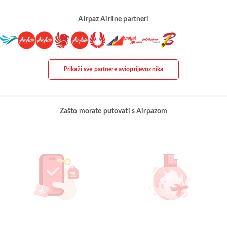
Airpaz Airline partneri
Prikaži sve partnere avioprijevoznika
Zašto morate putovati s Airpazom