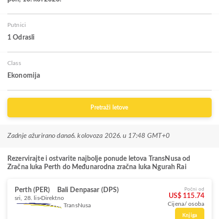
Putnici
1 Odrasli
Class
Ekonomija
Pretraži letove
Zadnje ažurirano dana
6. kolovoza 2026. u 17:48 GMT+0
Rezervirajte i ostvarite najbolje ponude letova TransNusa od
Zračna luka Perth do Međunarodna zračna luka Ngurah Rai
Perth (PER)
Bali Denpasar (DPS)
Počni od
US$ 115.74
sri, 28. lis
Direktno
Cijena/ osoba
TransNusa
Knjiga