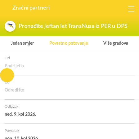
Zračni partneri
Pronađite jeftan let TransNusa iz PER u DPS
Jedan smjer
Povratno putovanje
Više gradova
Od
Podrijetlo
Do
Odredište
Odlazak
ned, 9. kol 2026.
Povratak
pon, 10. kol 2026.