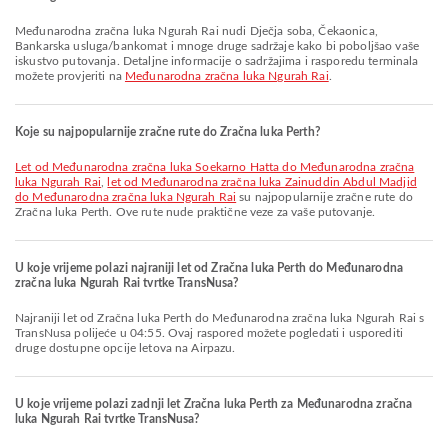
Međunarodna zračna luka Ngurah Rai nudi Dječja soba, Čekaonica,
Bankarska usluga/bankomat i mnoge druge sadržaje kako bi poboljšao vaše
iskustvo putovanja. Detaljne informacije o sadržajima i rasporedu terminala
možete provjeriti na
Međunarodna zračna luka Ngurah Rai
.
Koje su najpopularnije zračne rute do Zračna luka Perth?
let od Međunarodna zračna luka Soekarno Hatta do Međunarodna zračna
luka Ngurah Rai
,
let od Međunarodna zračna luka Zainuddin Abdul Madjid
do Međunarodna zračna luka Ngurah Rai
su najpopularnije zračne rute do
Zračna luka Perth. Ove rute nude praktične veze za vaše putovanje.
U koje vrijeme polazi najraniji let od Zračna luka Perth do Međunarodna
zračna luka Ngurah Rai tvrtke TransNusa?
Najraniji let od Zračna luka Perth do Međunarodna zračna luka Ngurah Rai s
TransNusa polijeće u 04:55. Ovaj raspored možete pogledati i usporediti
druge dostupne opcije letova na Airpazu.
U koje vrijeme polazi zadnji let Zračna luka Perth za Međunarodna zračna
luka Ngurah Rai tvrtke TransNusa?