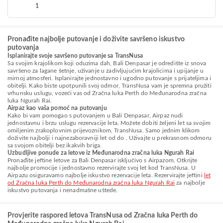
1
Pronađite najbolje putovanje i doživite savršeno iskustvo
putovanja
Isplanirajte svoje savršeno putovanje sa TransNusa
Sa svojim krajolikom koji oduzima dah, Bali Denpasar je odredište iz snova
savršeno za lagane šetnje, uživanje u zadivljujućim krajolicima i upijanje u
mirnoj atmosferi. Isplanirajte jednostavno i ugodno putovanje s prijateljima i
obitelji. Kako biste upotpunili svoj odmor, TransNusa vam je spremna pružiti
vrhunsku uslugu, vozeći vas od Zračna luka Perth do Međunarodna zračna
luka Ngurah Rai.
Airpaz kao vaša pomoć na putovanju
Kako bi vam pomogao s putovanjem u Bali Denpasar, Airpaz nudi
jednostavnu i brzu uslugu rezervacije leta. Možete dobiti željeni let sa svojim
omiljenim zrakoplovnim prijevoznikom, TransNusa. Samo jednim klikom
doživite najbolji i najnezaboravniji let od do . Uživajte u prekrasnom odmoru
sa svojom obitelji bez ikakvih briga.
Uzbudljive ponude za letove iz Međunarodna zračna luka Ngurah Rai
Pronađite jeftine letove za Bali Denpasar isključivo s Airpazom. Otkrijte
najbolje promocije i jednostavno rezervirajte svoj let kod TransNusa. U
Airpazu osiguravamo najbolje iskustvo rezervacije leta. Rezervirajte jeftini
let
od Zračna luka Perth do Međunarodna zračna luka Ngurah Rai
za najbolje
iskustvo putovanja i nenadmašne uštede.
Provjerite raspored letova TransNusa od Zračna luka Perth do