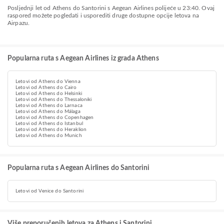
Posljednji let od Athens do Santorini s Aegean Airlines polijeće u 23:40. Ovaj
raspored možete pogledati i usporediti druge dostupne opcije letova na
Airpazu.
Popularna ruta s Aegean Airlines iz grada Athens
Letovi od Athens do Vienna
Letovi od Athens do Cairo
Letovi od Athens do Helsinki
Letovi od Athens do Thessaloniki
Letovi od Athens do Larnaca
Letovi od Athens do Málaga
Letovi od Athens do Copenhagen
Letovi od Athens do Istanbul
Letovi od Athens do Heraklion
Letovi od Athens do Munich
Popularna ruta s Aegean Airlines do Santorini
Letovi od Venice do Santorini
Više preporučenih letova za Athens i Santorini