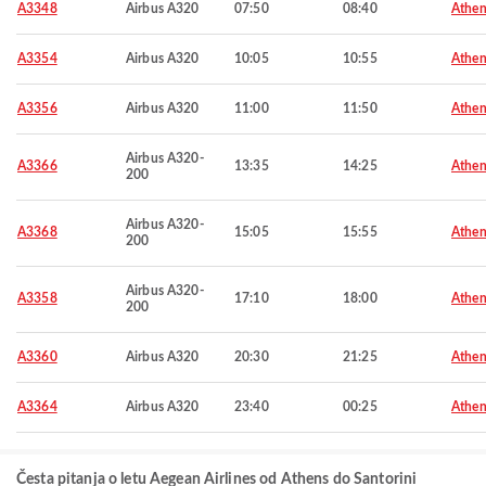
A3348
Airbus A320
07:50
08:40
Athen
A3354
Airbus A320
10:05
10:55
Athen
A3356
Airbus A320
11:00
11:50
Athen
Airbus A320-
A3366
13:35
14:25
Athen
200
Airbus A320-
A3368
15:05
15:55
Athen
200
Airbus A320-
A3358
17:10
18:00
Athen
200
A3360
Airbus A320
20:30
21:25
Athen
A3364
Airbus A320
23:40
00:25
Athen
Česta pitanja o letu Aegean Airlines od Athens do Santorini