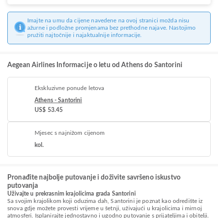
Imajte na umu da cijene navedene na ovoj stranici možda nisu
ažurne i podložne promjenama bez prethodne najave. Nastojimo
pružiti najtočnije i najaktualnije informacije.
Aegean Airlines Informacije o letu od Athens do Santorini
Ekskluzivne ponude letova
Athens - Santorini
US$ 53.45
Mjesec s najnižom cijenom
kol.
Pronađite najbolje putovanje i doživite savršeno iskustvo
putovanja
Uživajte u prekrasnim krajolicima grada Santorini
Sa svojim krajolikom koji oduzima dah, Santorini je poznat kao odredište iz
snova gdje možete provesti vrijeme u šetnji, uživajući u krajolicima i mirnoj
atmosferi. Isplanirajte jednostavno i ugodno putovanje s prijateljima i obitelji.