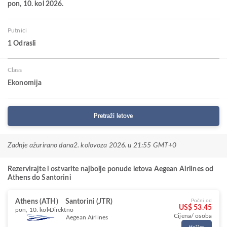
pon, 10. kol 2026.
Putnici
1 Odrasli
Class
Ekonomija
Pretraži letove
Zadnje ažurirano dana
2. kolovoza 2026. u 21:55 GMT+0
Rezervirajte i ostvarite najbolje ponude letova Aegean Airlines od
Athens do Santorini
Athens (ATH)
Santorini (JTR)
Počni od
US$ 53.45
pon, 10. kol
Direktno
Cijena/ osoba
Aegean Airlines