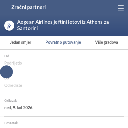
Zračni partneri
Aegean Airlines jeftini letovi iz Athens za
Santorini
Jedan smjer
Povratno putovanje
Više gradova
Od
Podrijetlo
Do
Odredište
Odlazak
ned, 9. kol 2026.
Povratak