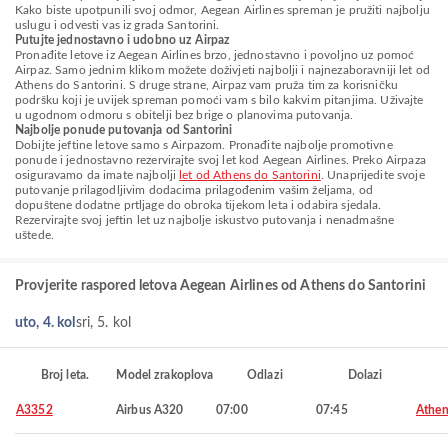
Kako biste upotpunili svoj odmor, Aegean Airlines spreman je pružiti najbolju
uslugu i odvesti vas iz grada Santorini.
Putujte jednostavno i udobno uz Airpaz
Pronađite letove iz Aegean Airlines brzo, jednostavno i povoljno uz pomoć
Airpaz. Samo jednim klikom možete doživjeti najbolji i najnezaboravniji let od
Athens do Santorini. S druge strane, Airpaz vam pruža tim za korisničku
podršku koji je uvijek spreman pomoći vam s bilo kakvim pitanjima. Uživajte
u ugodnom odmoru s obitelji bez brige o planovima putovanja.
Najbolje ponude putovanja od Santorini
Dobijte jeftine letove samo s Airpazom. Pronađite najbolje promotivne
ponude i jednostavno rezervirajte svoj let kod Aegean Airlines. Preko Airpaza
osiguravamo da imate najbolji
let od Athens do Santorini
. Unaprijedite svoje
putovanje prilagodljivim dodacima prilagođenim vašim željama, od
dopuštene dodatne prtljage do obroka tijekom leta i odabira sjedala.
Rezervirajte svoj jeftin let uz najbolje iskustvo putovanja i nenadmašne
uštede.
Provjerite raspored letova Aegean Airlines od Athens do Santorini
uto, 4. kol
sri, 5. kol
Broj leta.
Model zrakoplova
Odlazi
Dolazi
A3352
Airbus A320
07:00
07:45
Athen