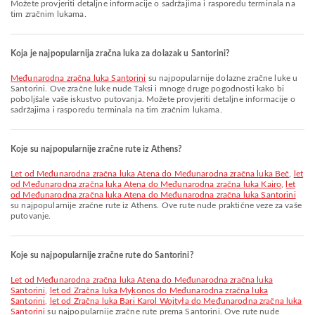
Možete provjeriti detaljne informacije o sadržajima i rasporedu terminala na
tim zračnim lukama.
Koja je najpopularnija zračna luka za dolazak u Santorini?
Međunarodna zračna luka Santorini
su najpopularnije dolazne zračne luke u
Santorini. Ove zračne luke nude Taksi i mnoge druge pogodnosti kako bi
poboljšale vaše iskustvo putovanja. Možete provjeriti detaljne informacije o
sadržajima i rasporedu terminala na tim zračnim lukama.
Koje su najpopularnije zračne rute iz Athens?
let od Međunarodna zračna luka Atena do Međunarodna zračna luka Beč
,
let
od Međunarodna zračna luka Atena do Međunarodna zračna luka Kairo
,
let
od Međunarodna zračna luka Atena do Međunarodna zračna luka Santorini
su najpopularnije zračne rute iz Athens. Ove rute nude praktične veze za vaše
putovanje.
Koje su najpopularnije zračne rute do Santorini?
let od Međunarodna zračna luka Atena do Međunarodna zračna luka
Santorini
,
let od Zračna luka Mykonos do Međunarodna zračna luka
Santorini
,
let od Zračna luka Bari Karol Wojtyła do Međunarodna zračna luka
Santorini
su najpopularnije zračne rute prema Santorini. Ove rute nude