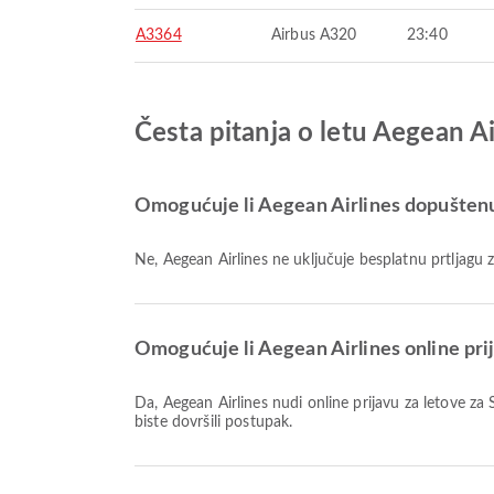
A3364
Airbus A320
23:40
Česta pitanja o letu Aegean Ai
Omogućuje li Aegean Airlines dopuštenu 
Ne, Aegean Airlines ne uključuje besplatnu prtljag
Omogućuje li Aegean Airlines online prij
Da, Aegean Airlines nudi online prijavu za letove za Santorini, što vam omogućuje praktičnu prijavu na let putem naše platforme. Jednostavno slijedite upute na Airpaz kako
biste dovršili postupak.