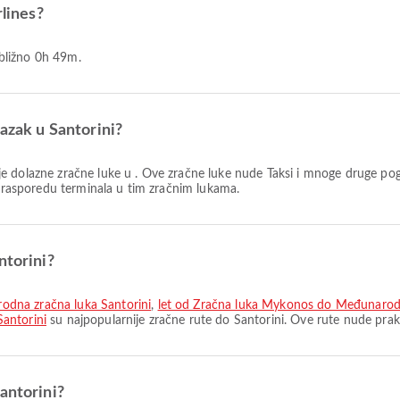
rlines?
ribližno 0h 49m.
lazak u Santorini?
e dolazne zračne luke u . Ove zračne luke nude Taksi i mnoge druge pog
i rasporedu terminala u tim zračnim lukama.
ntorini?
odna zračna luka Santorini
,
let od Zračna luka Mykonos do Međunarodn
antorini
su najpopularnije zračne rute do Santorini. Ove rute nude prak
antorini?