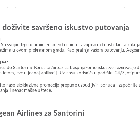
i doživite savršeno iskustvo putovanja
u
. Sa svojim legendarnim znamenitostima i živopisnim turističkim atrakcij
ražima u ovom prekrasnom gradu. Kao pratnja vašem putovanju, Aegean A
rpaz
nes do Santorini? Koristite Airpaz za besprijekorno iskustvo rezervacije
a letom, sve u jednoj aplikaciji. Uz našu korisničku podršku 24/7, osigur
stite naše ekskluzivne promocije prepune uzbudljivih ponuda i započnite 
tovanja i nenadmašne uštede.
ean Airlines za Santorini