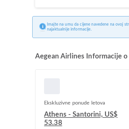
Imajte na umu da cijene navedene na ovoj str
najaktualnije informacije.
Aegean Airlines Informacije o 
Ekskluzivne ponude letova
Athens - Santorini, US$
53.38