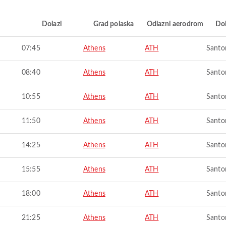
i
Dolazi
Grad polaska
Odlazni aerodrom
Do
07:45
Athens
ATH
Santor
08:40
Athens
ATH
Santor
10:55
Athens
ATH
Santor
11:50
Athens
ATH
Santor
14:25
Athens
ATH
Santor
15:55
Athens
ATH
Santor
18:00
Athens
ATH
Santor
21:25
Athens
ATH
Santor