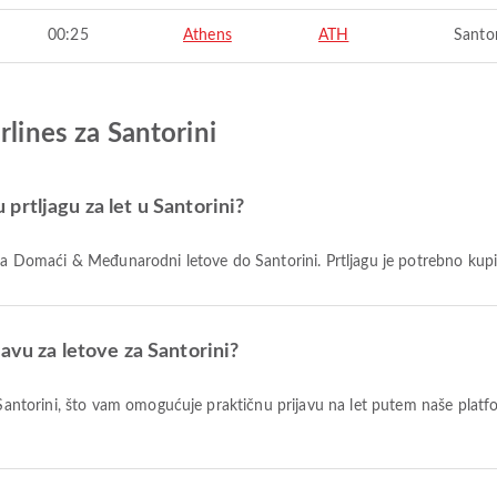
00:25
Athens
ATH
Santor
rlines za Santorini
prtljagu za let u Santorini?
u za Domaći & Međunarodni letove do Santorini. Prtljagu je potrebno kupi
avu za letove za Santorini?