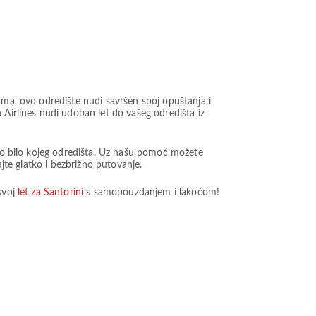
ama, ovo odredište nudi savršen spoj opuštanja i
irlines nudi udoban let do vašeg odredišta iz
 do bilo kojeg odredišta. Uz našu pomoć možete
ajte glatko i bezbrižno putovanje.
svoj
let za Santorini
s samopouzdanjem i lakoćom!