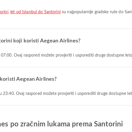
orini
,
let od Istanbul do Santorini
su najpopularnije gradske rute do Sant
torini koji koristi Aegean Airlines?
e u 07:00. Ovaj raspored možete provjeriti i usporediti druge dostupne let
 koristi Aegean Airlines?
će u 23:40. Ovaj raspored možete provjeriti i usporediti druge dostupne le
ines po zračnim lukama prema Santorini