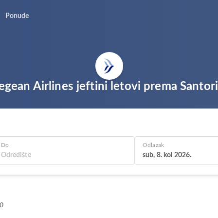
Ponude
egean Airlines jeftini letovi prema Santori
Do
Odlazak
sub, 8. kol 2026.
+0