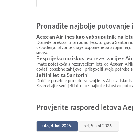
Pronađite najbolje putovanje 
Aegean Airlines kao vaš suputnik na let
Doživite prekrasnu prirodnu ljepotu grada Santorini
uzbuđenja. Stvorite drage uspomene sa svojim najd
snova.
Besprijekorno iskustvo rezervacije s Ai
Imate poteškoća s rezervacijom leta od Aegean Airli
dodati posebne zahtjeve i prilagoditi svoje potrebe z
Jeftini let za Santorini
Dobijte posebne ponude za svoj let s Airpaz. Iskori
Rezervirajte svoj jeftini let uz najbolje iskustvo pu
Provjerite raspored letova Aeg
uto, 4. kol 2026.
sri, 5. kol 2026.