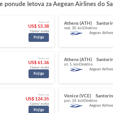
lje ponude letova za Aegean Airlines do Sa
Počni od
Athens (ATH)
Santorin
US$ 53.38
ned, 30. kol
Direktno
Cijena/ osoba
Aegean Airline
Knjiga
Počni od
Athens (ATH)
Santorin
US$ 61.36
sri, 5. kol
Direktno
Cijena/ osoba
Aegean Airline
Knjiga
Počni od
Venice (VCE)
Santorin
US$ 124.35
pon, 24. kol
Direktno
Cijena/ osoba
Aegean Airline
Knjiga