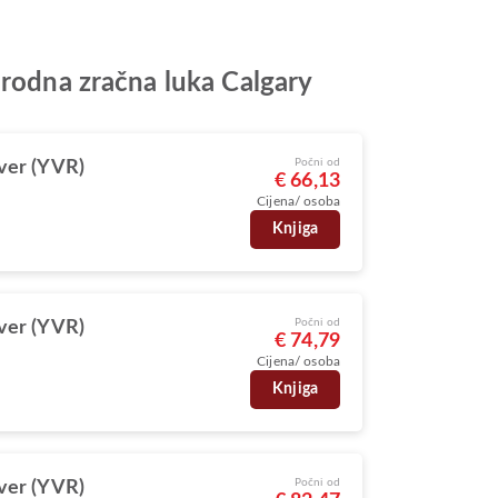
arodna zračna luka Calgary
Počni od
ver (YVR)
€ 66,13
Cijena/ osoba
Knjiga
Počni od
ver (YVR)
€ 74,79
Cijena/ osoba
Knjiga
Počni od
ver (YVR)