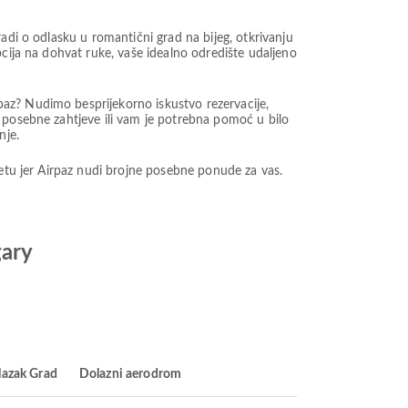
adi o odlasku u romantični grad na bijeg, otkrivanju
pcija na dohvat ruke, vaše idealno odredište udaljeno
az? Nudimo besprijekorno iskustvo rezervacije,
 posebne zahtjeve ili vam je potrebna pomoć u bilo
nje.
žetu jer Airpaz nudi brojne posebne ponude za vas.
gary
lazak Grad
Dolazni aerodrom