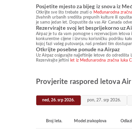
Posjetite mjesto za bijeg iz snova iz M
Otkrijte sve što trebate znati o
Međunarodna zračna 
živahnih urbanih središta prepunih kulture ili opušt
je samo jedan let. Dopustite da vas Air Canada odv
Rezervirajte svoj let besprijekorno uz A
Airpaz je tu da vam pomogne s rezervacijom letova 
konkurentne cijene i izvrsnu korisničku podršku kak
kojoj fazi vašeg putovanja, naš predani tim dostu
Otkrijte posebne ponude na Airpaz
Uz Airpaz osigurajte najjeftinije letove do odredišt
Rezervirajte jeftini
let iz Međunarodna zračna luka C
Provjerite raspored letova A
ned, 26. srp 2026.
pon, 27. srp 2026.
Broj leta.
Model zrakoplova
Odlaz