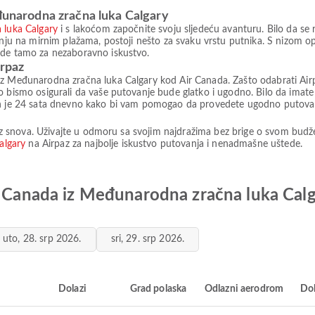
eđunarodna zračna luka Calgary
luka Calgary
i s lakoćom započnite svoju sljedeću avanturu. Bilo da se r
anju na mirnim plažama, postoji nešto za svaku vrstu putnika. S nizom o
ede tamo za nezaboravno iskustvo.
irpaz
iz Međunarodna zračna luka Calgary kod Air Canada. Zašto odabrati Airp
o bismo osigurali da vaše putovanje bude glatko i ugodno. Bilo da imate
pan je 24 sata dnevno kako bi vam pomogao da provedete ugodno putova
a iz snova. Uživajte u odmoru sa svojim najdražima bez brige o svom bud
algary
na Airpaz za najbolje iskustvo putovanja i nenadmašne uštede.
ir Canada iz Međunarodna zračna luka Cal
uto, 28. srp 2026.
sri, 29. srp 2026.
i
Dolazi
Grad polaska
Odlazni aerodrom
Do