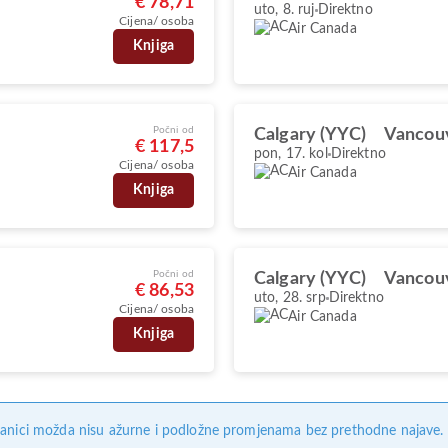
€ 78,71
uto, 8. ruj
Direktno
Cijena/ osoba
Air Canada
Knjiga
Počni od
Calgary (YYC)
Vancou
€ 117,5
pon, 17. kol
Direktno
Cijena/ osoba
Air Canada
Knjiga
Počni od
Calgary (YYC)
Vancou
€ 86,53
uto, 28. srp
Direktno
Cijena/ osoba
Air Canada
Knjiga
anici možda nisu ažurne i podložne promjenama bez prethodne najave. Na