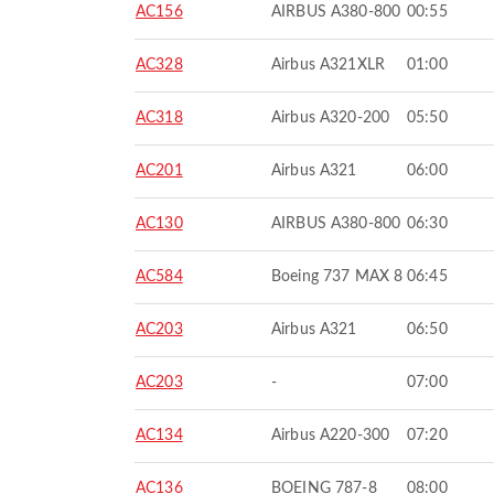
AC156
AIRBUS A380-800
00:55
AC328
Airbus A321XLR
01:00
AC318
Airbus A320-200
05:50
AC201
Airbus A321
06:00
AC130
AIRBUS A380-800
06:30
AC584
Boeing 737 MAX 8
06:45
AC203
Airbus A321
06:50
AC203
-
07:00
AC134
Airbus A220-300
07:20
AC136
BOEING 787-8
08:00