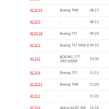
AC2019
Boeing 7M8
08:15
AC205
-
08:15
AC8128
Boeing 737
09:20
AC322
Boeing 737 MAX 8
09:25
BOEING 777-
AC142
10:30
200/200ER
AC356
Boeing 737
11:15
AC2021
Boeing 7M8
11:20
AC211
-
11:20
AC324
Airbus A220-300
12:10