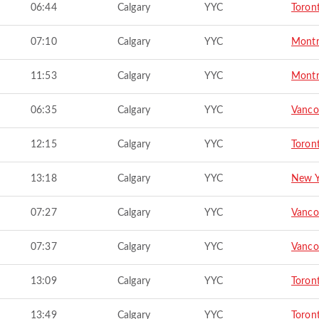
06:44
Calgary
YYC
Toron
07:10
Calgary
YYC
Montr
11:53
Calgary
YYC
Montr
06:35
Calgary
YYC
Vanco
12:15
Calgary
YYC
Toron
13:18
Calgary
YYC
New Y
07:27
Calgary
YYC
Vanco
07:37
Calgary
YYC
Vanco
13:09
Calgary
YYC
Toron
13:49
Calgary
YYC
Toron