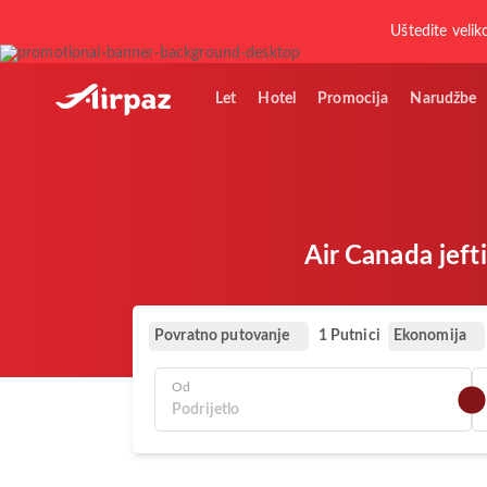
Uštedite velik
Let
Hotel
Promocija
Narudžbe
Air Canada jeft
Povratno putovanje
Ekonomija
1 Putnici
Od