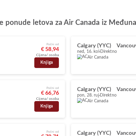
olje ponude letova za Air Canada iz Međun
Počni od
Calgary (YYC)
Vancou
€ 58,94
ned, 16. kol
Direktno
Cijena/ osoba
Air Canada
Knjiga
Počni od
Calgary (YYC)
Vancou
€ 66,76
pon, 28. ruj
Direktno
Cijena/ osoba
Air Canada
Knjiga
Počni od
Calgary (YYC)
Vancou