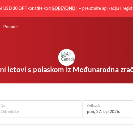
o!
USD 30 OFF
koristite kod
GOBEYOND
! – preuzmite aplikaciju i regist
Ponude
ini letovi s polaskom iz Međunarodna zra
Do
Odlazak
pon, 27. srp 2026.