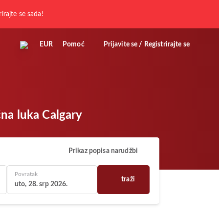
rirajte se sada!
EUR
Pomoć
Prijavite se / Registrirajte se
čna luka Calgary
Prikaz popisa narudžbi
Povratak
traži
uto, 28. srp 2026.