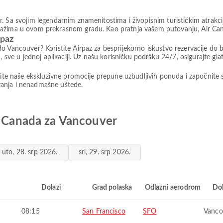
. Sa svojim legendarnim znamenitostima i živopisnim turističkim atrakci
ražima u ovom prekrasnom gradu. Kao pratnja vašem putovanju, Air Cana
rpaz
o Vancouver? Koristite Airpaz za besprijekorno iskustvo rezervacije do
, sve u jednoj aplikaciji. Uz našu korisničku podršku 24/7, osigurajte gla
stite naše ekskluzivne promocije prepune uzbudljivih ponuda i započnite 
tovanja i nenadmašne uštede.
r Canada za Vancouver
uto, 28. srp 2026.
sri, 29. srp 2026.
i
Dolazi
Grad polaska
Odlazni aerodrom
Do
08:15
San Francisco
SFO
Vanco