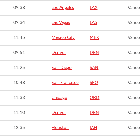
09:38
Los Angeles
LAX
Vanco
09:34
Las Vegas
LAS
Vanco
11:45
Mexico City
MEX
Vanco
09:51
Denver
DEN
Vanco
11:25
San Diego
SAN
Vanco
10:48
San Francisco
SFO
Vanco
11:33
Chicago
ORD
Vanco
11:10
Denver
DEN
Vanco
12:35
Houston
IAH
Vanco