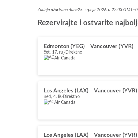
Zadnje ažurirano dana
25. srpnja 2026. u 22:03 GMT+0
Rezervirajte i ostvarite najb
Edmonton (YEG)
Vancouver (YVR)
čet, 17. ruj
Direktno
Air Canada
Los Angeles (LAX)
Vancouver (YVR)
ned, 4. lis
Direktno
Air Canada
Los Angeles (LAX)
Vancouver (YVR)