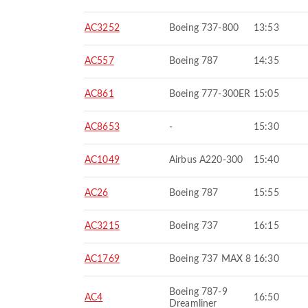
AC3252
Boeing 737-800
13:53
AC557
Boeing 787
14:35
AC861
Boeing 777-300ER
15:05
AC8653
-
15:30
AC1049
Airbus A220-300
15:40
AC26
Boeing 787
15:55
AC3215
Boeing 737
16:15
AC1769
Boeing 737 MAX 8
16:30
Boeing 787-9
AC4
16:50
Dreamliner