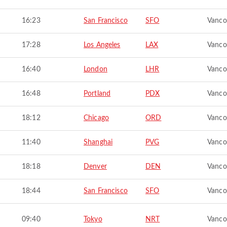
16:23
San Francisco
SFO
Vanco
17:28
Los Angeles
LAX
Vanco
16:40
London
LHR
Vanco
16:48
Portland
PDX
Vanco
18:12
Chicago
ORD
Vanco
11:40
Shanghai
PVG
Vanco
18:18
Denver
DEN
Vanco
18:44
San Francisco
SFO
Vanco
09:40
Tokyo
NRT
Vanco