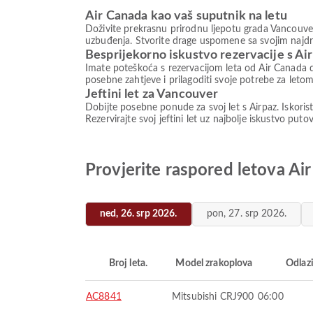
Air Canada kao vaš suputnik na letu
Doživite prekrasnu prirodnu ljepotu grada Vancouver
uzbuđenja. Stvorite drage uspomene sa svojim najd
Besprijekorno iskustvo rezervacije s Ai
Imate poteškoća s rezervacijom leta od Air Canada d
posebne zahtjeve i prilagoditi svoje potrebe za letom
Jeftini let za Vancouver
Dobijte posebne ponude za svoj let s Airpaz. Iskori
Rezervirajte svoj jeftini let uz najbolje iskustvo pu
Provjerite raspored letova Ai
ned, 26. srp 2026.
pon, 27. srp 2026.
Broj leta.
Model zrakoplova
Odlaz
AC8841
Mitsubishi CRJ900
06:00