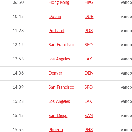
06:50
Hong Kong
HKG
Vanco
10:45
Dublin
DUB
Vanco
11:28
Portland
PDX
Vanco
13:12
San Francisco
SFO
Vanco
13:53
Los Angeles
LAX
Vanco
14:06
Denver
DEN
Vanco
14:39
San Francisco
SFO
Vanco
15:23
Los Angeles
LAX
Vanco
15:45
San Diego
SAN
Vanco
15:55
Phoenix
PHX
Vanco