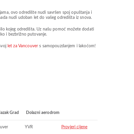
jama, ovo odredište nudi savršen spoj opuštanja i
da nudi udoban let do vašeg odredišta iz snova.
 bilo kojeg odredišta. Uz našu pomoć možete dodati
tko i bezbrižno putovanje.
svoj
let za Vancouver
s samopouzdanjem i lakoćom!
lazak Grad
Dolazni aerodrom
uver
YVR
Provjeri cijene