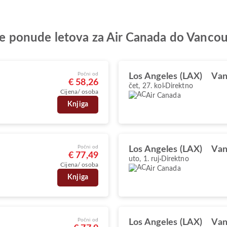
olje ponude letova za Air Canada do Vanco
Počni od
Los Angeles (LAX)
Van
€ 58,26
čet, 27. kol
Direktno
Cijena/ osoba
Air Canada
Knjiga
Počni od
Los Angeles (LAX)
Van
€ 77,49
uto, 1. ruj
Direktno
Cijena/ osoba
Air Canada
Knjiga
Počni od
Los Angeles (LAX)
Van