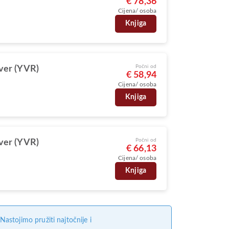
€ 78,36
Cijena/ osoba
Knjiga
Počni od
ver (YVR)
€ 58,94
Cijena/ osoba
Knjiga
Počni od
ver (YVR)
€ 66,13
Cijena/ osoba
Knjiga
stojimo pružiti najtočnije i