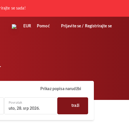
rirajte se sada!
EUR
Pomoć
Prijavite se / Registrirajte se
r
Prikaz popisa narudžbi
Povratak
traži
uto, 28. srp 2026.