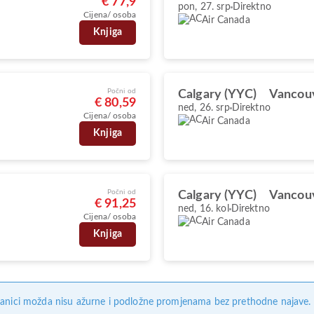
€ 77,9
pon, 27. srp
Direktno
Cijena/ osoba
Air Canada
Knjiga
Počni od
Calgary (YYC)
Vancou
€ 80,59
ned, 26. srp
Direktno
Cijena/ osoba
Air Canada
Knjiga
Počni od
Calgary (YYC)
Vancou
€ 91,25
ned, 16. kol
Direktno
Cijena/ osoba
Air Canada
Knjiga
anici možda nisu ažurne i podložne promjenama bez prethodne najave. Na