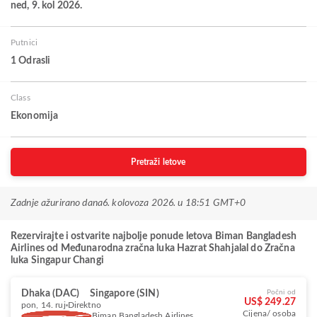
ned, 9. kol 2026.
Putnici
1 Odrasli
Class
Ekonomija
Pretraži letove
Zadnje ažurirano dana
6. kolovoza 2026. u 18:51 GMT+0
Rezervirajte i ostvarite najbolje ponude letova Biman Bangladesh
Airlines od Međunarodna zračna luka Hazrat Shahjalal do Zračna
luka Singapur Changi
Dhaka (DAC)
Singapore (SIN)
Počni od
US$ 249.27
pon, 14. ruj
Direktno
Cijena/ osoba
Biman Bangladesh Airlines