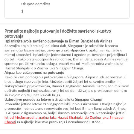
Ukupno odredišta
1
Pronađite najbolje putovanje i doživite savršeno iskustvo
putovanja
Isplanirajte svoje savršeno putovanje sa Biman Bangladesh Airlines
Sa svojim krajolikom koji oduzima dah, Singapore je odredište iz snova
savršeno za lagane šetnje, uživanje u zadivljujućim krajolicima i upijanje u
mirnoj atmosferi. Isplanirajte jednostavno i ugodno putovanje s prijateljima i
obitelji. Kako biste upotpunili svoj odmor, Biman Bangladesh Airlines vam je
spremna pružiti vrhunsku uslugu, vozeći vas od Međunarodna zračna luka
Hazrat Shahjalal do Zračna luka Singapur Changi.
Airpaz kao vaša pomoć na putovanju
Kako bi vam pomogao s putovanjem u Singapore, Airpaz nudi jednostavnu i
brzu uslugu rezervacije leta. Možete dobiti željeni let sa svojim omiljenim
zrakoplovnim prijevoznikom, Biman Bangladesh Airlines. Samo jednim klikom
doživite najbolji i najnezaboravniji let od do . Uživajte u prekrasnom odmoru
sa svojom obitelji bez ikakvih briga.
Uzbudljive ponude za letove iz Zračna luka Singapur Changi
Pronađite jeftine letove za Singapore isključivo s Airpazom. Otkrijte najbolje
promocije i jednostavno rezervirajte svoj let kod Biman Bangladesh Airlines.
U Airpazu osiguravamo najbolje iskustvo rezervacije leta. Rezervirajte jeftini
let od Međunarodna zračna luka Hazrat Shahjalal do Zračna luka Singapur
Changi
za najbolje iskustvo putovanja i nenadmašne uštede.