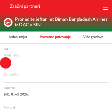
Zračni partneri
Pronađite jeftan let Biman Bangladesh Airlines
iz DAC u SIN
Jedan smjer
Povratno putovanje
Više gradova
Od
Podrijetlo
Do
Odredište
Odlazak
sub, 8. kol 2026.
Povratak