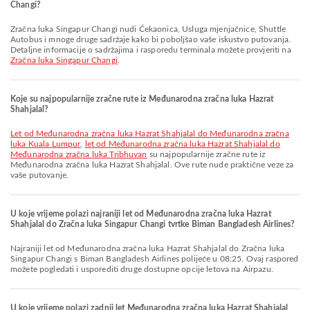
Changi?
Zračna luka Singapur Changi nudi Čekaonica, Usluga mjenjačnice, Shuttle
Autobus i mnoge druge sadržaje kako bi poboljšao vaše iskustvo putovanja.
Detaljne informacije o sadržajima i rasporedu terminala možete provjeriti na
Zračna luka Singapur Changi
.
Koje su najpopularnije zračne rute iz Međunarodna zračna luka Hazrat
Shahjalal?
let od Međunarodna zračna luka Hazrat Shahjalal do Međunarodna zračna
luka Kuala Lumpur
,
let od Međunarodna zračna luka Hazrat Shahjalal do
Međunarodna zračna luka Tribhuvan
su najpopularnije zračne rute iz
Međunarodna zračna luka Hazrat Shahjalal. Ove rute nude praktične veze za
vaše putovanje.
U koje vrijeme polazi najraniji let od Međunarodna zračna luka Hazrat
Shahjalal do Zračna luka Singapur Changi tvrtke Biman Bangladesh Airlines?
Najraniji let od Međunarodna zračna luka Hazrat Shahjalal do Zračna luka
Singapur Changi s Biman Bangladesh Airlines polijeće u 08:25. Ovaj raspored
možete pogledati i usporediti druge dostupne opcije letova na Airpazu.
U koje vrijeme polazi zadnji let Međunarodna zračna luka Hazrat Shahjalal