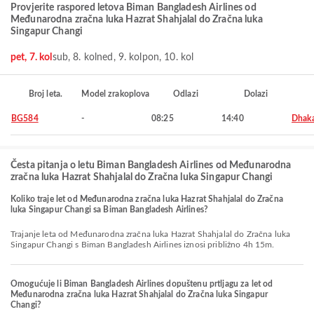
Provjerite raspored letova Biman Bangladesh Airlines od
Međunarodna zračna luka Hazrat Shahjalal do Zračna luka
Singapur Changi
pet, 7. kol
sub, 8. kol
ned, 9. kol
pon, 10. kol
Broj leta.
Model zrakoplova
Odlazi
Dolazi
BG584
-
08:25
14:40
Dhak
Česta pitanja o letu Biman Bangladesh Airlines od Međunarodna
zračna luka Hazrat Shahjalal do Zračna luka Singapur Changi
Koliko traje let od Međunarodna zračna luka Hazrat Shahjalal do Zračna
luka Singapur Changi sa Biman Bangladesh Airlines?
Trajanje leta od Međunarodna zračna luka Hazrat Shahjalal do Zračna luka
Singapur Changi s Biman Bangladesh Airlines iznosi približno 4h 15m.
Omogućuje li Biman Bangladesh Airlines dopuštenu prtljagu za let od
Međunarodna zračna luka Hazrat Shahjalal do Zračna luka Singapur
Changi?