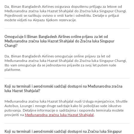
Da, Biman Bangladesh Airlines osigurava dopuštenu prtljagu za letove od
Međunarodna zračna luka Hazrat Shahjalal do Zračna luka Singapur Changi.
Pojedinosti se razlikuju ovisno o vrsti karte i odredištu. Detalje o prtljazi
možete vidjeti na Airpazu tijekom rezervacije.
Omogućuje li Biman Bangladesh Airlines online prijavu za let od
Međunarodna zračna luka Hazrat Shahjalal do Zračna luka Singapur
Changi?
Da, Biman Bangladesh Airlines omogućuje online prijavu za let od
Međunarodna zračna luka Hazrat Shahjalal do Zračna luka Singapur Changi,
što vam omogućuje da se jednostavno prijavite za svoj let putem naše
platforme.
Koji su terminali i aerodromski sadržaji dostupni na Međunarodna zračna
luka Hazrat Shahjalal?
Međunarodna zračna luka Hazrat Shahjalal nudi Usluga mjenjačnice, Shuttle
Autobus, Lounge i mnoge druge sadržaje kako bi poboljšao vaše iskustvo
putovanja. Detaljne informacije o sadržajima i rasporedu terminala možete
provjeriti na
Međunarodna zračna luka Hazrat Shahjalal
.
Koji su terminali i aerodromski sadržaji dostupni na Zračna luka Singapur