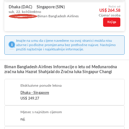
Dhaka (DAC)
Singapore (SIN)
Počni od
US$ 264.58
sub, 22. kol
Direktno
Cijena/ osoba
Biman Bangladesh Airlines
Knjiga
Imajte na umu da cijene navedene na ovoj stranici možda nisu
ažurne i podložne promjenama bez prethodne najave. Nastojimo
pružiti najtočnije i najaktualnije informacije.
Biman Bangladesh Airlines Informacije o letu od Međunarodna
zračna luka Hazrat Shahjalal do Zračna luka Singapur Changi
Ekskluzivne ponude letova
Dhaka - Singapore
US$ 249.27
Mjesec s najnižom cijenom
ruj.