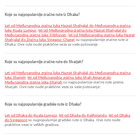
Koje su najpopularnije zračne rute iz Dhaka?
let od Međunarodna zračna luka Hazrat Shahjalal do Međunarodna zračna
luka Kuala Lumpur
,
let od Međunarodna zračna luka Hazrat Shahjalal do
Međunarodna zračna luka Tribhuvan
,
let od Međunarodna zračna luka Hazrat
Shahjalal do Zračna luka Singapur Changi
su najpopularnije zračne rute iz
Dhaka. Ove rute nude praktične veze za vaše putovanje.
Koje su najpopularnije zračne rute do Sharjah?
let od Međunarodna zračna luka Hazrat Shahjalal do Međunarodna zračna
luka Sharjah
,
let od Međunarodna zračna luka Shah Amanat do
Međunarodna zračna luka Sharjah
su najpopularnije zračne rute prema
Sharjah. Ove rute nude praktične veze za vaše putovanje.
Koje su najpopularnije gradske rute iz Dhaka?
let od Dhaka do Kuala Lumpur
,
let od Dhaka do Kathmandu
,
let od Dhaka
do Singapore
su najpopularnije gradske rute iz Dhaka. Ove rute nude
praktične veze iz velikih gradova.