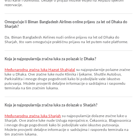
vrsti karte i odredištu. Detalje o prtljazi možete vidjeti na Airpazu tijekom
rezervacije.
Omogućuje li Biman Bangladesh Airlines online prijavu za let od Dhaka do
Sharjah?
Da, Biman Bangladesh Airlines nudi online prijavu na let od Dhaka do
Sharjah, što vam omogućuje praktičnu prijavu na let putem naše platforme.
Koja je najpopularnija zračna luka za polazak iz Dhaka?
Međunarodna zračna luka Hazrat Shahjalal
su najpopularnije polazne zračne
luke u Dhaka. Ove zračne luke nude Klinika i ljekarne, Shuttle Autobus,
Parkirališta i mnoge druge pogodnosti kako bi poboljšale vaše iskustvo
putovanja. Možete provjeriti detaljne informacije o sadržajima i rasporedu
terminala na tim zračnim lukama.
Koja je najpopularnija zračna luka za dolazak u Sharjah?
Međunarodna zračna luka Sharjah
su najpopularnije dolazne zračne luke u
Sharjah. Ove zračne luke nude Usluga mjenjačnice, Čekaonica, Blagovaonica
i mnoge druge pogodnosti kako bi poboljšale vaše iskustvo putovanja.
Možete provjeriti detaljne informacije o sadržajima i rasporedu terminala na
tim zračnim lukama.