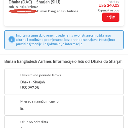
Dhaka (DAC)
Sharjah (SHJ)
Počni od
US$ 340.03
sub, 5. ruj
Direktno
Cijena/ osoba
Biman Bangladesh Airlines
Knjiga
Imajte na umu da cijene navedene na ovoj stranici možda nisu
ažurne i podložne promjenama bez prethodne najave. Nastojimo
pružiti najtočnije i najaktualnije informacije.
Biman Bangladesh Airlines Informacije o letu od Dhaka do Sharjah
Ekskluzivne ponude letova
Dhaka - Sharjah
US$ 297.28
Mjesec s najnižom cijenom
lis.
Ukupno odredišta