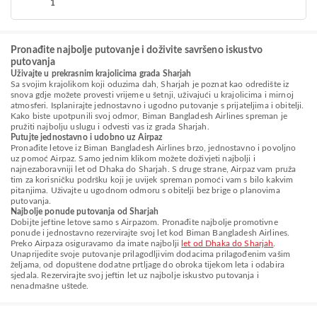
1
Pronađite najbolje putovanje i doživite savršeno iskustvo
putovanja
Uživajte u prekrasnim krajolicima grada Sharjah
Sa svojim krajolikom koji oduzima dah, Sharjah je poznat kao odredište iz
snova gdje možete provesti vrijeme u šetnji, uživajući u krajolicima i mirnoj
atmosferi. Isplanirajte jednostavno i ugodno putovanje s prijateljima i obitelji.
Kako biste upotpunili svoj odmor, Biman Bangladesh Airlines spreman je
pružiti najbolju uslugu i odvesti vas iz grada Sharjah.
Putujte jednostavno i udobno uz Airpaz
Pronađite letove iz Biman Bangladesh Airlines brzo, jednostavno i povoljno
uz pomoć Airpaz. Samo jednim klikom možete doživjeti najbolji i
najnezaboravniji let od Dhaka do Sharjah. S druge strane, Airpaz vam pruža
tim za korisničku podršku koji je uvijek spreman pomoći vam s bilo kakvim
pitanjima. Uživajte u ugodnom odmoru s obitelji bez brige o planovima
putovanja.
Najbolje ponude putovanja od Sharjah
Dobijte jeftine letove samo s Airpazom. Pronađite najbolje promotivne
ponude i jednostavno rezervirajte svoj let kod Biman Bangladesh Airlines.
Preko Airpaza osiguravamo da imate najbolji
let od Dhaka do Sharjah
.
Unaprijedite svoje putovanje prilagodljivim dodacima prilagođenim vašim
željama, od dopuštene dodatne prtljage do obroka tijekom leta i odabira
sjedala. Rezervirajte svoj jeftin let uz najbolje iskustvo putovanja i
nenadmašne uštede.