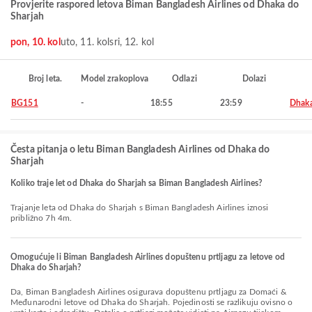
Provjerite raspored letova Biman Bangladesh Airlines od Dhaka do
Sharjah
pon, 10. kol
uto, 11. kol
sri, 12. kol
Broj leta.
Model zrakoplova
Odlazi
Dolazi
BG151
-
18:55
23:59
Dhak
Česta pitanja o letu Biman Bangladesh Airlines od Dhaka do
Sharjah
Koliko traje let od Dhaka do Sharjah sa Biman Bangladesh Airlines?
Trajanje leta od Dhaka do Sharjah s Biman Bangladesh Airlines iznosi
približno 7h 4m.
Omogućuje li Biman Bangladesh Airlines dopuštenu prtljagu za letove od
Dhaka do Sharjah?
Da, Biman Bangladesh Airlines osigurava dopuštenu prtljagu za Domaći &
Međunarodni letove od Dhaka do Sharjah. Pojedinosti se razlikuju ovisno o