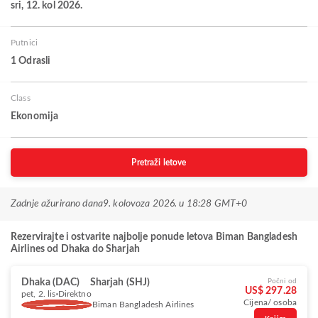
sri, 12. kol 2026.
Putnici
1 Odrasli
Class
Ekonomija
Pretraži letove
Zadnje ažurirano dana
9. kolovoza 2026. u 18:28 GMT+0
Rezervirajte i ostvarite najbolje ponude letova Biman Bangladesh
Airlines od Dhaka do Sharjah
Dhaka (DAC)
Sharjah (SHJ)
Počni od
US$ 297.28
pet, 2. lis
Direktno
Cijena/ osoba
Biman Bangladesh Airlines