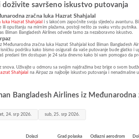
i doživite savršeno iskustvo putovanja
đunarodna zračna luka Hazrat Shahjalal
luka Hazrat Shahjalal
i s lakoćom započnite svoju sljedeću avanturu. Bil
e ili opuštanju na mirnim plažama, postoji nešto za svaku vrstu putnika.
 vas Biman Bangladesh Airlines odvede tamo za nezaboravno iskustvo.
irpaz
iz Međunarodna zračna luka Hazrat Shahjalal kod Biman Bangladesh Airl
orisničku podršku kako bismo osigurali da vaše putovanje bude glatko i u
 naš predani tim dostupan je 24 sata dnevno kako bi vam pomogao da p
a iz snova. Uživajte u odmoru sa svojim najdražima bez brige o svom bud
azrat Shahjalal
na Airpaz za najbolje iskustvo putovanja i nenadmašne u
man Bangladesh Airlines iz Međunarodna z
et, 24. srp 2026.
sub, 25. srp 2026.
i
Dolazi
Grad polaska
Odlazni aerodrom
Do