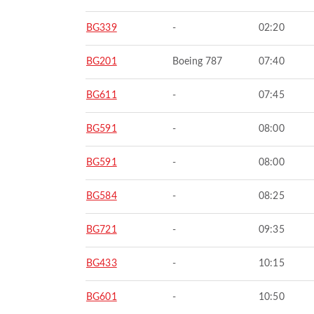
BG339
-
02:20
BG201
Boeing 787
07:40
BG611
-
07:45
BG591
-
08:00
BG591
-
08:00
BG584
-
08:25
BG721
-
09:35
BG433
-
10:15
BG601
-
10:50