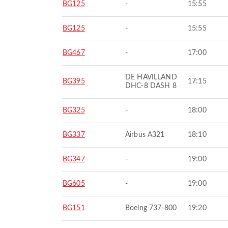
BG125
-
15:55
BG125
-
15:55
BG467
-
17:00
DE HAVILLAND
BG395
17:15
DHC-8 DASH 8
BG325
-
18:00
BG337
Airbus A321
18:10
BG347
-
19:00
BG605
-
19:00
BG151
Boeing 737-800
19:20