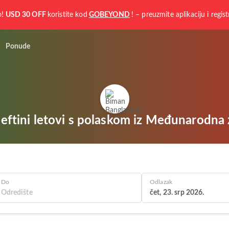
o!
USD 30 OFF
koristite kod
GOBEYOND
! – preuzmite aplikaciju i regist
Ponude
eftini letovi s polaskom iz Međunarodna 
Do
Odlazak
čet, 23. srp 2026.