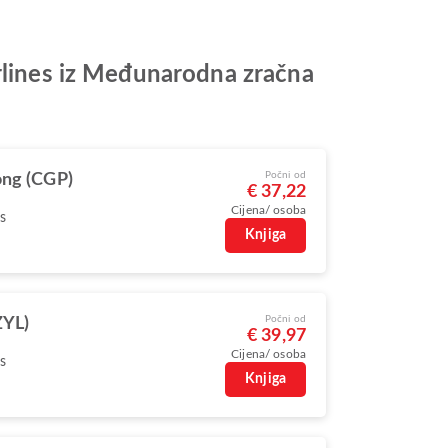
irlines iz Međunarodna zračna
Počni od
ong (CGP)
€ 37,22
Cijena/ osoba
s
Knjiga
Počni od
ZYL)
€ 39,97
Cijena/ osoba
s
Knjiga