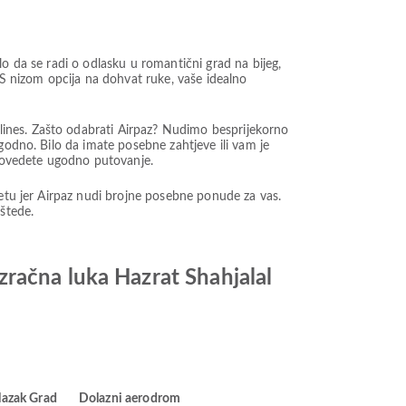
o da se radi o odlasku u romantični grad na bijeg,
 S nizom opcija na dohvat ruke, vaše idealno
ines. Zašto odabrati Airpaz? Nudimo besprijekorno
godno. Bilo da imate posebne zahtjeve ili vam je
rovedete ugodno putovanje.
žetu jer Airpaz nudi brojne posebne ponude za vas.
štede.
račna luka Hazrat Shahjalal
lazak Grad
Dolazni aerodrom