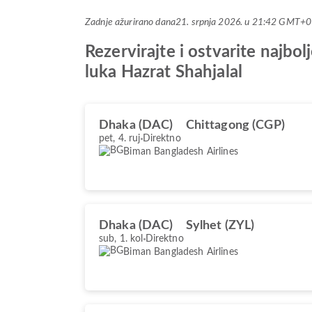
Zadnje ažurirano dana
21. srpnja 2026. u 21:42 GMT+0
Rezervirajte i ostvarite najb
luka Hazrat Shahjalal
Dhaka (DAC)
Chittagong (CGP)
pet, 4. ruj
Direktno
Biman Bangladesh Airlines
Dhaka (DAC)
Sylhet (ZYL)
sub, 1. kol
Direktno
Biman Bangladesh Airlines