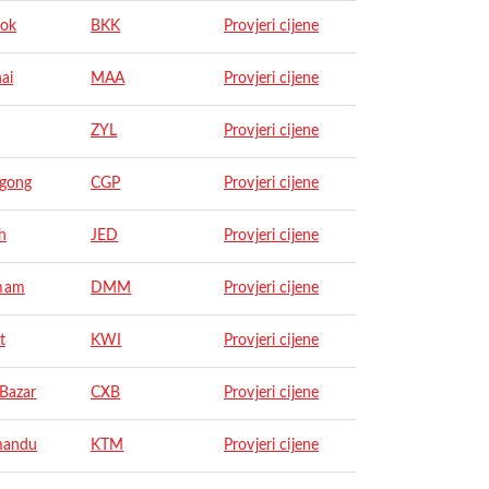
ok
BKK
Provjeri cijene
ai
MAA
Provjeri cijene
ZYL
Provjeri cijene
agong
CGP
Provjeri cijene
h
JED
Provjeri cijene
mam
DMM
Provjeri cijene
t
KWI
Provjeri cijene
 Bazar
CXB
Provjeri cijene
mandu
KTM
Provjeri cijene