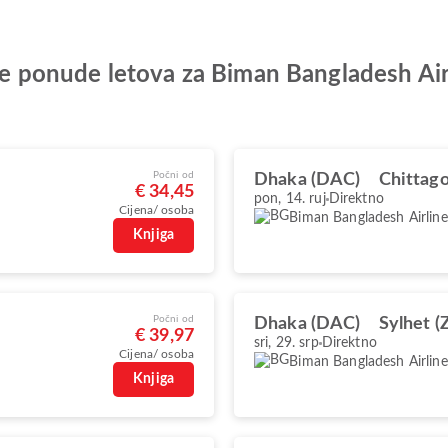
olje ponude letova za Biman Bangladesh A
Počni od
Dhaka (DAC)
Chittag
€ 34,45
pon, 14. ruj
Direktno
Cijena/ osoba
Biman Bangladesh Airline
Knjiga
Počni od
Dhaka (DAC)
Sylhet (
€ 39,97
sri, 29. srp
Direktno
Cijena/ osoba
Biman Bangladesh Airline
Knjiga