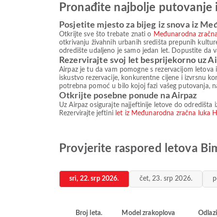
Pronađite najbolje putovanje 
Posjetite mjesto za bijeg iz snova iz Me
Otkrijte sve što trebate znati o
Međunarodna zračna 
otkrivanju živahnih urbanih središta prepunih kultur
odredište udaljeno je samo jedan let. Dopustite da
Rezervirajte svoj let besprijekorno uz A
Airpaz je tu da vam pomogne s rezervacijom letova 
iskustvo rezervacije, konkurentne cijene i izvrsnu k
potrebna pomoć u bilo kojoj fazi vašeg putovanja,
Otkrijte posebne ponude na Airpaz
Uz Airpaz osigurajte najjeftinije letove do odredišt
Rezervirajte jeftini
let iz Međunarodna zračna luka H
Provjerite raspored letova Bi
sri, 22. srp 2026.
čet, 23. srp 2026.
p
Broj leta.
Model zrakoplova
Odlaz