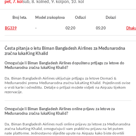
pet, 7. kol
sub, 8. kol
ned, 9. kol
pon, 10. kol
Broj leta.
Model zrakoplova
Odlazi
Dolazi
BG339
-
02:20
05:20
Dhak
Česta pitanja o letu Biman Bangladesh Airlines za Međunarodna
zračna lukaKing Khalid
Omogućuje li Biman Bangladesh Airlines dopuštenu prtljagu za letove do
Međunarodna zračna lukaKing Khalid?
Da, Biman Bangladesh Airlines uključuje prtljagu za letove Domaći &
Međunarodni prema Međunarodna zračna lukaKing Khalid. Pojedinosti ovise
o vrsti karte i odredištu. Detalje o prtljazi možete vidjeti na Airpazu tijekom
rezervacije.
Omogućuje li Biman Bangladesh Airlines online prijavu za letove za
Međunarodna zračna lukaKing Khalid?
Da, Biman Bangladesh Airlines nudi online prijavu za letove za Međunarodna
zračna lukaKing Khalid, omogućujući vam praktičnu prijavu na let putem
naše platforme. Jednostavno slijedite upute na Airpazu kako biste dovršili