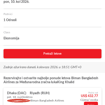
pon, 10. kol 2026.
Putnici
1 Odrasli
Class
Ekonomija
Pretraži letove
Zadnje ažurirano dana
6. kolovoza 2026. u 18:51 GMT+0
Rezervirajte i ostvarite najbolje ponude letova Biman Bangladesh
Airlines za Međunarodna zračna lukaKing Khalid
Dhaka (DAC)
Riyadh (RUH)
Počni od
US$ 432.77
pet, 18. ruj
Direktno
Cijena/ osoba
Biman Bangladesh Airlines