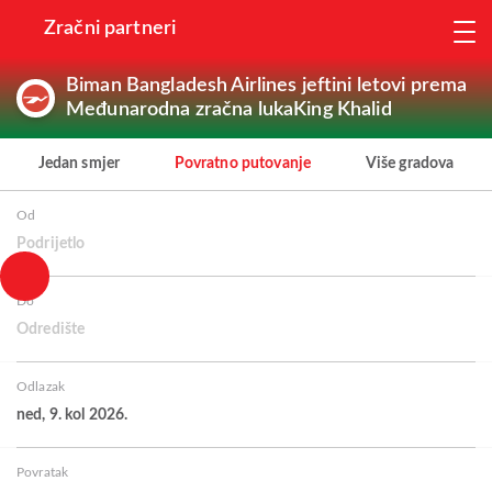
Zračni partneri
Biman Bangladesh Airlines jeftini letovi prema
Međunarodna zračna lukaKing Khalid
Jedan smjer
Povratno putovanje
Više gradova
Od
Podrijetlo
Do
Odredište
Odlazak
ned, 9. kol 2026.
Povratak