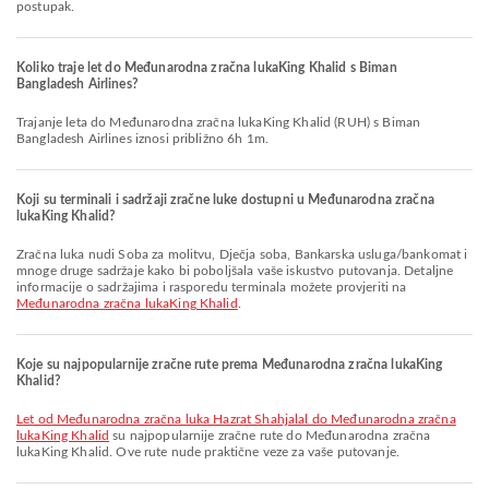
postupak.
Koliko traje let do Međunarodna zračna lukaKing Khalid s Biman
Bangladesh Airlines?
Trajanje leta do Međunarodna zračna lukaKing Khalid (RUH) s Biman
Bangladesh Airlines iznosi približno 6h 1m.
Koji su terminali i sadržaji zračne luke dostupni u Međunarodna zračna
lukaKing Khalid?
Zračna luka nudi Soba za molitvu, Dječja soba, Bankarska usluga/bankomat i
mnoge druge sadržaje kako bi poboljšala vaše iskustvo putovanja. Detaljne
informacije o sadržajima i rasporedu terminala možete provjeriti na
Međunarodna zračna lukaKing Khalid
.
Koje su najpopularnije zračne rute prema Međunarodna zračna lukaKing
Khalid?
let od Međunarodna zračna luka Hazrat Shahjalal do Međunarodna zračna
lukaKing Khalid
su najpopularnije zračne rute do Međunarodna zračna
lukaKing Khalid. Ove rute nude praktične veze za vaše putovanje.