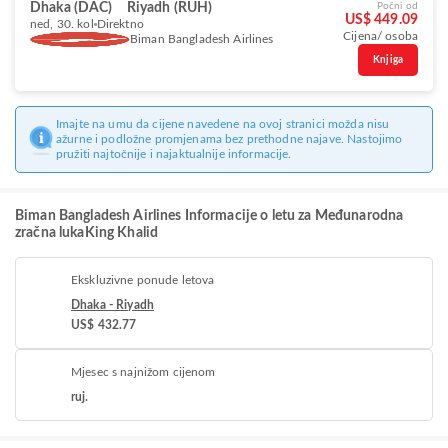
Dhaka (DAC)
Riyadh (RUH)
Počni od
US$ 449.09
ned, 30. kol
Direktno
Cijena/ osoba
Biman Bangladesh Airlines
Knjiga
Imajte na umu da cijene navedene na ovoj stranici možda nisu
ažurne i podložne promjenama bez prethodne najave. Nastojimo
pružiti najtočnije i najaktualnije informacije.
Biman Bangladesh Airlines Informacije o letu za Međunarodna
zračna lukaKing Khalid
Ekskluzivne ponude letova
Dhaka - Riyadh
US$ 432.77
Mjesec s najnižom cijenom
ruj.