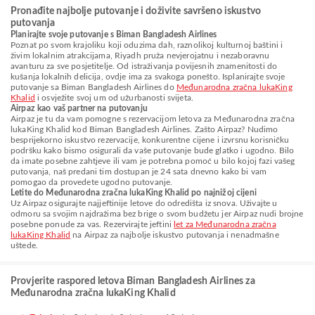
Pronađite najbolje putovanje i doživite savršeno iskustvo
putovanja
Planirajte svoje putovanje s Biman Bangladesh Airlines
Poznat po svom krajoliku koji oduzima dah, raznolikoj kulturnoj baštini i
živim lokalnim atrakcijama, Riyadh pruža nevjerojatnu i nezaboravnu
avanturu za sve posjetitelje. Od istraživanja povijesnih znamenitosti do
kušanja lokalnih delicija, ovdje ima za svakoga ponešto. Isplanirajte svoje
putovanje sa Biman Bangladesh Airlines do
Međunarodna zračna lukaKing
Khalid
i osvježite svoj um od užurbanosti svijeta.
Airpaz kao vaš partner na putovanju
Airpaz je tu da vam pomogne s rezervacijom letova za Međunarodna zračna
lukaKing Khalid kod Biman Bangladesh Airlines. Zašto Airpaz? Nudimo
besprijekorno iskustvo rezervacije, konkurentne cijene i izvrsnu korisničku
podršku kako bismo osigurali da vaše putovanje bude glatko i ugodno. Bilo
da imate posebne zahtjeve ili vam je potrebna pomoć u bilo kojoj fazi vašeg
putovanja, naš predani tim dostupan je 24 sata dnevno kako bi vam
pomogao da provedete ugodno putovanje.
Letite do Međunarodna zračna lukaKing Khalid po najnižoj cijeni
Uz Airpaz osigurajte najjeftinije letove do odredišta iz snova. Uživajte u
odmoru sa svojim najdražima bez brige o svom budžetu jer Airpaz nudi brojne
posebne ponude za vas. Rezervirajte jeftini
let za Međunarodna zračna
lukaKing Khalid
na Airpaz za najbolje iskustvo putovanja i nenadmašne
uštede.
Provjerite raspored letova Biman Bangladesh Airlines za
Međunarodna zračna lukaKing Khalid