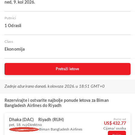
ned, 9. kol 2026.
Putnici
1 Odrasli
Class
Ekonomija
Pretraži letove
Zadnje ažurirano dana
6. kolovoza 2026. u 18:51 GMT+0
Rezervirajte i ostvarite najbolje ponude letova za Biman
Bangladesh Airlines do Riyadh
Dhaka (DAC)
Riyadh (RUH)
Počni od
US$ 432.77
pet, 18. ruj
Direktno
Cijena/ osoba
Biman Bangladesh Airlines