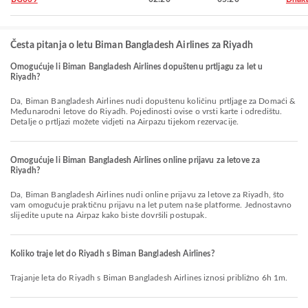
Česta pitanja o letu Biman Bangladesh Airlines za Riyadh
Omogućuje li Biman Bangladesh Airlines dopuštenu prtljagu za let u
Riyadh?
Da, Biman Bangladesh Airlines nudi dopuštenu količinu prtljage za Domaći &
Međunarodni letove do Riyadh. Pojedinosti ovise o vrsti karte i odredištu.
Detalje o prtljazi možete vidjeti na Airpazu tijekom rezervacije.
Omogućuje li Biman Bangladesh Airlines online prijavu za letove za
Riyadh?
Da, Biman Bangladesh Airlines nudi online prijavu za letove za Riyadh, što
vam omogućuje praktičnu prijavu na let putem naše platforme. Jednostavno
slijedite upute na Airpaz kako biste dovršili postupak.
Koliko traje let do Riyadh s Biman Bangladesh Airlines?
Trajanje leta do Riyadh s Biman Bangladesh Airlines iznosi približno 6h 1m.