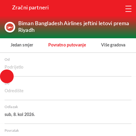
Zračni partneri
Biman Bangladesh Airlines jeftini letovi prema
Riyadh
Jedan smjer
Povratno putovanje
Više gradova
Od
Podrijetlo
Do
Odredište
Odlazak
sub, 8. kol 2026.
Povratak