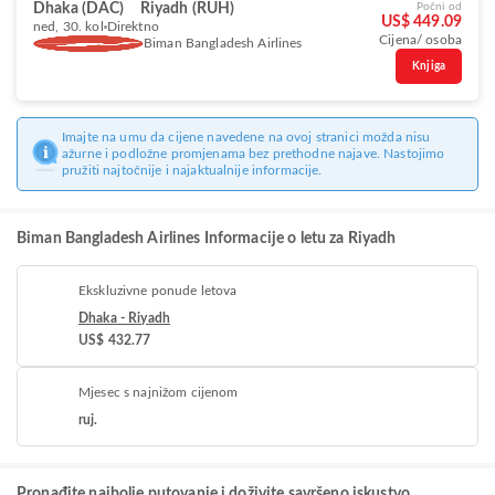
Dhaka (DAC)
Riyadh (RUH)
Počni od
US$ 449.09
ned, 30. kol
Direktno
Cijena/ osoba
Biman Bangladesh Airlines
Knjiga
Imajte na umu da cijene navedene na ovoj stranici možda nisu
ažurne i podložne promjenama bez prethodne najave. Nastojimo
pružiti najtočnije i najaktualnije informacije.
Biman Bangladesh Airlines Informacije o letu za Riyadh
Ekskluzivne ponude letova
Dhaka - Riyadh
US$ 432.77
Mjesec s najnižom cijenom
ruj.
Pronađite najbolje putovanje i doživite savršeno iskustvo