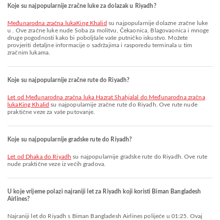
Koje su najpopularnije zračne luke za dolazak u Riyadh?
Međunarodna zračna lukaKing Khalid
su najpopularnije dolazne zračne luke
u . Ove zračne luke nude Soba za molitvu, Čekaonica, Blagovaonica i mnoge
druge pogodnosti kako bi poboljšale vaše putničko iskustvo. Možete
provjeriti detaljne informacije o sadržajima i rasporedu terminala u tim
zračnim lukama.
Koje su najpopularnije zračne rute do Riyadh?
let od Međunarodna zračna luka Hazrat Shahjalal do Međunarodna zračna
lukaKing Khalid
su najpopularnije zračne rute do Riyadh. Ove rute nude
praktične veze za vaše putovanje.
Koje su najpopularnije gradske rute do Riyadh?
let od Dhaka do Riyadh
su najpopularnije gradske rute do Riyadh. Ove rute
nude praktične veze iz većih gradova.
U koje vrijeme polazi najraniji let za Riyadh koji koristi Biman Bangladesh
Airlines?
Najraniji let do Riyadh s Biman Bangladesh Airlines polijeće u 01:25. Ovaj