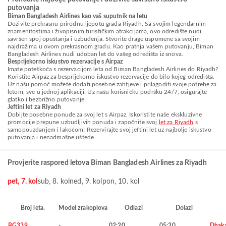
putovanja
Biman Bangladesh Airlines kao vaš suputnik na letu
Doživite prekrasnu prirodnu ljepotu grada Riyadh. Sa svojim legendarnim
znamenitostima i živopisnim turističkim atrakcijama, ovo odredište nudi
savršen spoj opuštanja i uzbuđenja. Stvorite drage uspomene sa svojim
najdražima u ovom prekrasnom gradu. Kao pratnja vašem putovanju, Biman
Bangladesh Airlines nudi udoban let do vašeg odredišta iz snova.
Besprijekorno iskustvo rezervacije s Airpaz
Imate poteškoća s rezervacijom leta od Biman Bangladesh Airlines do Riyadh?
Koristite Airpaz za besprijekorno iskustvo rezervacije do bilo kojeg odredišta.
Uz našu pomoć možete dodati posebne zahtjeve i prilagoditi svoje potrebe za
letom, sve u jednoj aplikaciji. Uz našu korisničku podršku 24/7, osigurajte
glatko i bezbrižno putovanje.
Jeftini let za Riyadh
Dobijte posebne ponude za svoj let s Airpaz. Iskoristite naše ekskluzivne
promocije prepune uzbudljivih ponuda i započnite svoj
let za Riyadh
s
samopouzdanjem i lakoćom! Rezervirajte svoj jeftini let uz najbolje iskustvo
putovanja i nenadmašne uštede.
Provjerite raspored letova Biman Bangladesh Airlines za Riyadh
pet, 7. kol
sub, 8. kol
ned, 9. kol
pon, 10. kol
Broj leta.
Model zrakoplova
Odlazi
Dolazi
BG339
-
02:20
05:20
Dhak