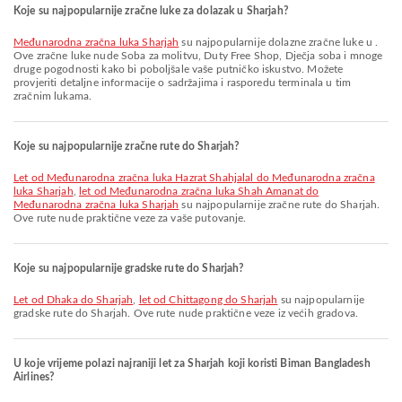
Koje su najpopularnije zračne luke za dolazak u Sharjah?
Međunarodna zračna luka Sharjah
su najpopularnije dolazne zračne luke u .
Ove zračne luke nude Soba za molitvu, Duty Free Shop, Dječja soba i mnoge
druge pogodnosti kako bi poboljšale vaše putničko iskustvo. Možete
provjeriti detaljne informacije o sadržajima i rasporedu terminala u tim
zračnim lukama.
Koje su najpopularnije zračne rute do Sharjah?
let od Međunarodna zračna luka Hazrat Shahjalal do Međunarodna zračna
luka Sharjah
,
let od Međunarodna zračna luka Shah Amanat do
Međunarodna zračna luka Sharjah
su najpopularnije zračne rute do Sharjah.
Ove rute nude praktične veze za vaše putovanje.
Koje su najpopularnije gradske rute do Sharjah?
let od Dhaka do Sharjah
,
let od Chittagong do Sharjah
su najpopularnije
gradske rute do Sharjah. Ove rute nude praktične veze iz većih gradova.
U koje vrijeme polazi najraniji let za Sharjah koji koristi Biman Bangladesh
Airlines?