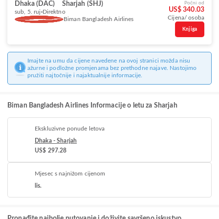
Dhaka (DAC)
Sharjah (SHJ)
Počni od
US$ 340.03
sub, 5. ruj
Direktno
Cijena/ osoba
Biman Bangladesh Airlines
Knjiga
Imajte na umu da cijene navedene na ovoj stranici možda nisu
ažurne i podložne promjenama bez prethodne najave. Nastojimo
pružiti najtočnije i najaktualnije informacije.
Biman Bangladesh Airlines Informacije o letu za Sharjah
Ekskluzivne ponude letova
Dhaka - Sharjah
US$ 297.28
Mjesec s najnižom cijenom
lis.
Pronađite najbolje putovanje i doživite savršeno iskustvo