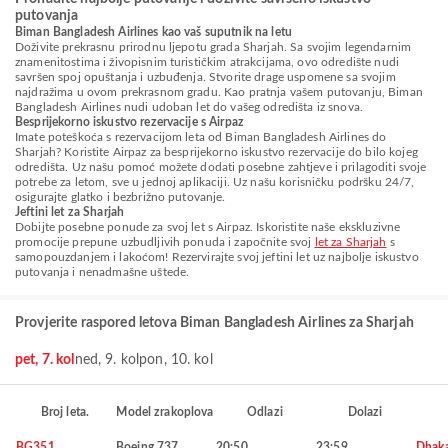
putovanja
Biman Bangladesh Airlines kao vaš suputnik na letu
Doživite prekrasnu prirodnu ljepotu grada Sharjah. Sa svojim legendarnim
znamenitostima i živopisnim turističkim atrakcijama, ovo odredište nudi
savršen spoj opuštanja i uzbuđenja. Stvorite drage uspomene sa svojim
najdražima u ovom prekrasnom gradu. Kao pratnja vašem putovanju, Biman
Bangladesh Airlines nudi udoban let do vašeg odredišta iz snova.
Besprijekorno iskustvo rezervacije s Airpaz
Imate poteškoća s rezervacijom leta od Biman Bangladesh Airlines do
Sharjah? Koristite Airpaz za besprijekorno iskustvo rezervacije do bilo kojeg
odredišta. Uz našu pomoć možete dodati posebne zahtjeve i prilagoditi svoje
potrebe za letom, sve u jednoj aplikaciji. Uz našu korisničku podršku 24/7,
osigurajte glatko i bezbrižno putovanje.
Jeftini let za Sharjah
Dobijte posebne ponude za svoj let s Airpaz. Iskoristite naše ekskluzivne
promocije prepune uzbudljivih ponuda i započnite svoj
let za Sharjah
s
samopouzdanjem i lakoćom! Rezervirajte svoj jeftini let uz najbolje iskustvo
putovanja i nenadmašne uštede.
Provjerite raspored letova Biman Bangladesh Airlines za Sharjah
pet, 7. kol
ned, 9. kol
pon, 10. kol
Broj leta.
Model zrakoplova
Odlazi
Dolazi
BG351
Boeing 737
20:50
23:59
Dhak