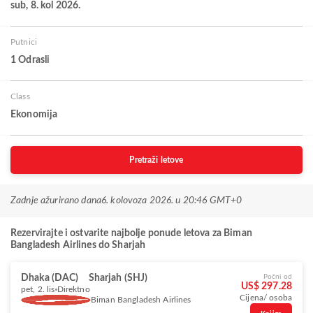
sub, 8. kol 2026.
Putnici
1 Odrasli
Class
Ekonomija
Pretraži letove
Zadnje ažurirano dana
6. kolovoza 2026. u 20:46 GMT+0
Rezervirajte i ostvarite najbolje ponude letova za Biman
Bangladesh Airlines do Sharjah
Dhaka (DAC)
Sharjah (SHJ)
Počni od
US$ 297.28
pet, 2. lis
Direktno
Cijena/ osoba
Biman Bangladesh Airlines