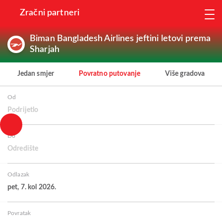
Zračni partneri
Biman Bangladesh Airlines jeftini letovi prema
Sharjah
Jedan smjer
Povratno putovanje
Više gradova
Od
Podrijetlo
Do
Odredište
Odlazak
pet, 7. kol 2026.
Povratak