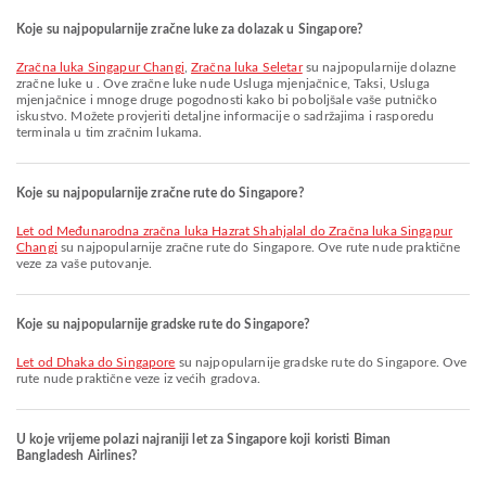
Koje su najpopularnije zračne luke za dolazak u Singapore?
Zračna luka Singapur Changi
,
Zračna luka Seletar
su najpopularnije dolazne
zračne luke u . Ove zračne luke nude Usluga mjenjačnice, Taksi, Usluga
mjenjačnice i mnoge druge pogodnosti kako bi poboljšale vaše putničko
iskustvo. Možete provjeriti detaljne informacije o sadržajima i rasporedu
terminala u tim zračnim lukama.
Koje su najpopularnije zračne rute do Singapore?
let od Međunarodna zračna luka Hazrat Shahjalal do Zračna luka Singapur
Changi
su najpopularnije zračne rute do Singapore. Ove rute nude praktične
veze za vaše putovanje.
Koje su najpopularnije gradske rute do Singapore?
let od Dhaka do Singapore
su najpopularnije gradske rute do Singapore. Ove
rute nude praktične veze iz većih gradova.
U koje vrijeme polazi najraniji let za Singapore koji koristi Biman
Bangladesh Airlines?