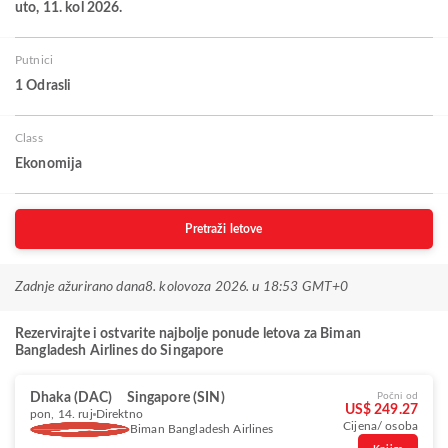
uto, 11. kol 2026.
Putnici
1 Odrasli
Class
Ekonomija
Pretraži letove
Zadnje ažurirano dana
8. kolovoza 2026. u 18:53 GMT+0
Rezervirajte i ostvarite najbolje ponude letova za Biman
Bangladesh Airlines do Singapore
Dhaka (DAC)
Singapore (SIN)
Počni od
US$ 249.27
pon, 14. ruj
Direktno
Cijena/ osoba
Biman Bangladesh Airlines