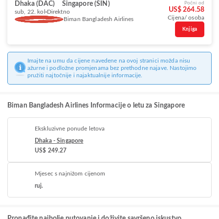
Dhaka (DAC)
Singapore (SIN)
Počni od
US$ 264.58
sub, 22. kol
Direktno
Cijena/ osoba
Biman Bangladesh Airlines
Knjiga
Imajte na umu da cijene navedene na ovoj stranici možda nisu
ažurne i podložne promjenama bez prethodne najave. Nastojimo
pružiti najtočnije i najaktualnije informacije.
Biman Bangladesh Airlines Informacije o letu za Singapore
Ekskluzivne ponude letova
Dhaka - Singapore
US$ 249.27
Mjesec s najnižom cijenom
ruj.
Pronađite najbolje putovanje i doživite savršeno iskustvo