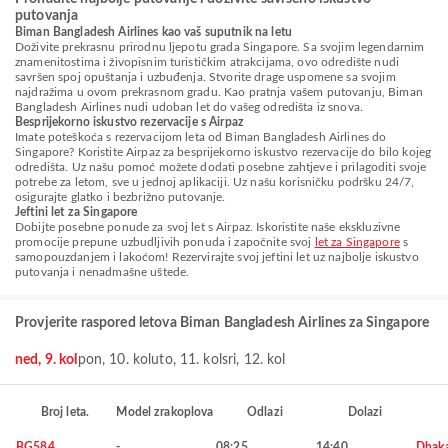
putovanja
Biman Bangladesh Airlines kao vaš suputnik na letu
Doživite prekrasnu prirodnu ljepotu grada Singapore. Sa svojim legendarnim
znamenitostima i živopisnim turističkim atrakcijama, ovo odredište nudi
savršen spoj opuštanja i uzbuđenja. Stvorite drage uspomene sa svojim
najdražima u ovom prekrasnom gradu. Kao pratnja vašem putovanju, Biman
Bangladesh Airlines nudi udoban let do vašeg odredišta iz snova.
Besprijekorno iskustvo rezervacije s Airpaz
Imate poteškoća s rezervacijom leta od Biman Bangladesh Airlines do
Singapore? Koristite Airpaz za besprijekorno iskustvo rezervacije do bilo kojeg
odredišta. Uz našu pomoć možete dodati posebne zahtjeve i prilagoditi svoje
potrebe za letom, sve u jednoj aplikaciji. Uz našu korisničku podršku 24/7,
osigurajte glatko i bezbrižno putovanje.
Jeftini let za Singapore
Dobijte posebne ponude za svoj let s Airpaz. Iskoristite naše ekskluzivne
promocije prepune uzbudljivih ponuda i započnite svoj
let za Singapore
s
samopouzdanjem i lakoćom! Rezervirajte svoj jeftini let uz najbolje iskustvo
putovanja i nenadmašne uštede.
Provjerite raspored letova Biman Bangladesh Airlines za Singapore
ned, 9. kol
pon, 10. kol
uto, 11. kol
sri, 12. kol
Broj leta.
Model zrakoplova
Odlazi
Dolazi
BG584
-
08:25
14:40
Dhak