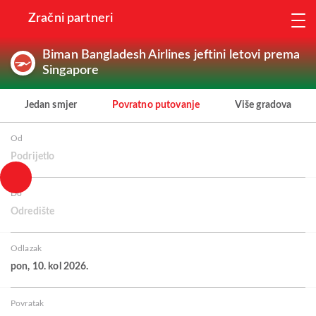
Zračni partneri
Biman Bangladesh Airlines jeftini letovi prema
Singapore
Jedan smjer
Povratno putovanje
Više gradova
Od
Podrijetlo
Do
Odredište
Odlazak
pon, 10. kol 2026.
Povratak